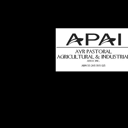
how
t