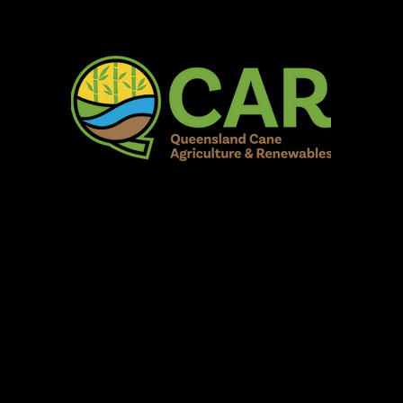
AR Burdekin S
Fun for all to Enjoy!
Home
Our Organisation
Show Info
Events
Schedule
Contac