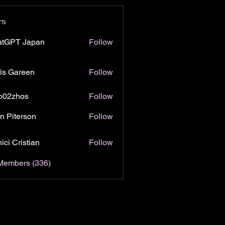
rs
atGPT Japan
Follow
is Gareen
Follow
o02zhos
Follow
hos
n Piterson
Follow
ici Cristian
Follow
 Members (336)