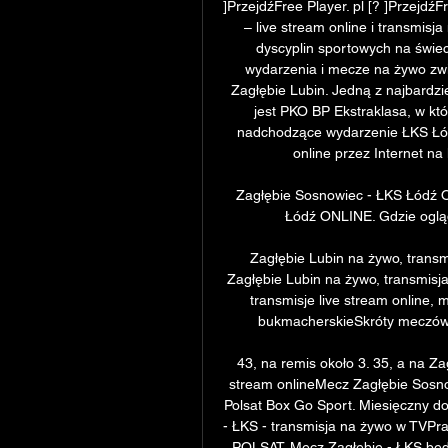
]PrzejdźFree Player. pl [? ]Przejdź
– live stream online i transmisj
dyscyplin sportowych na świec
wydarzenia i mecze na żywo zwi
Zagłębie Lubin. Jedną z najbardzie
jest PKO BP Ekstraklasa, w któ
nadchodzące wydarzenie ŁKS Łódź
online przez Internet na
Zagłębie Sosnowiec - ŁKS Łódź O
Łódź ONLINE. Gdzie oglą
Zagłębie Lubin na żywo, transmi
Zagłębie Lubin na żywo, transmisja
transmisje live stream online,
bukmacherskieSkróty meczów
43, na remis około 3. 35, a na Za
stream onlineMecz Zagłębie Sosno
Polsat Box Go Sport. Miesięczny do
- ŁKS - transmisja na żywo w TVPra
POLSAT. Mecz Zagłębie - ŁKS bę