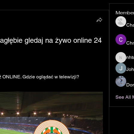
Membe
Ch
łębie gledaj na żywo online 24 
Chr
nht
nhto02z
Joh
 ONLINE. Gdzie oglądać w telewizji? 
Don
See All