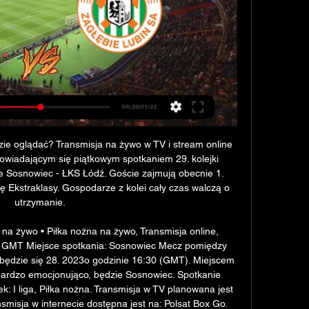
ie oglądać? Transmisja na żywo w TV i stream online 
powiadającym się piątkowym spotkaniem 29. kolejki 
bie Sosnowiec - ŁKS Łódź. Goście zajmują obecnie 1. 
ę Ekstraklasy. Gospodarze z kolei cały czas walczą o 
utrzymanie. 

a żywo • Piłka nożna na żywo, Transmisja online, 
0 GMT Miejsce spotkania: Sosnowiec Mecz pomiędzy 
ędzie się 28. 2023o godzinie 16:30 (GMT). Miejscem 
bardzo emocjonująco, będzie Sosnowiec. Spotkanie 
: I liga, Piłka nożna. Transmisja w TV planowana jest 
nsmisja w internecie dostępna jest na: Polsat Box Go. 