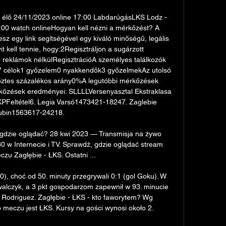
 élő 24/11/2023 online 17:00 LabdarúgásLKS Lodz - 
00 watch onlineHogyan kell nézni a mérkőzést? A 
z egy link segítségével egy kiváló minőségű, legális 
t kell tennie, hogy:2Regisztráljon a sugárzott 
reklámok nélkülRegisztrációA személyes találkozók 
7 célok1 győzelem0 nyakkendők3 győzelmekAz utolsó 
tes százalékos arány0%A legutóbbi mérkőzések 
őzések eredményei: SLLLLVersenyasztal Ekstraklasa 
Feltétel6. Legia Varsó1473421-18247. Zaglebie 
ubin1563617-24218. 

gdzie oglądać? 28 kwi 2023 — Transmisja na żywo 
 w Internecie i TV. Sprawdź, gdzie oglądać stream 
czu Zagłębie - ŁKS. Ostatni ...

0), choć od 50. minuty przegrywali 0:1 (gol Goku). W 
alczyk, a 3 pkt gospodarzom zapewnił w 93. minucie 
 Rodriguez. Zagłębie - ŁKS - kto faworytem? Wg 
eczu jest ŁKS. Kursy na gości wynosi około 2. 
