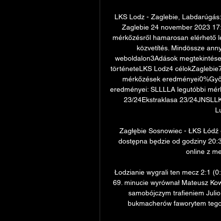
LKS Lodz - Zaglebie, Labdarúgás:
Zaglebie 24 november 2023 17:
mérkőzésről hamarosan elérhető les
közvetítés. Mindössze annyi
weboldalon3Adások megtekintése 
történeteLKS Lodz4 célokZaglebie
mérkőzések eredményei0%Győz
eredményei: SLLLLA legutóbbi mérk
23/24Ekstraklasa 23/24JNSLLKP
L
Zagłębie Sosnowiec - ŁKS Łódź 
dostępna będzie od godziny 20:30
online z me
Łodzianie wygrali ten mecz 2:1 (0:
69. minucie wyrównał Mateusz Kow
samobójczym trafieniem Julio
bukmacherów faworytem tego m