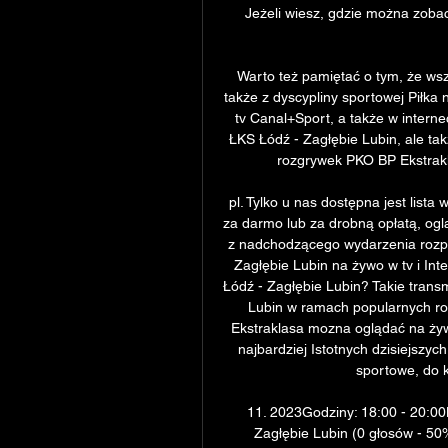
Jeżeli wiesz, gdzie można zobac
Warto też pamiętać o tym, że wsz
także z dyscypliny sportowej Piłka
tv Canal+Sport, a także w interne
ŁKS Łódź - Zagłębie Lubin, ale ta
rozgrywek PKO BP Ekstrakla
pl. Tylko u nas dostępna jest lista
za darmo lub za drobną opłatą, oglą
z nadchodzącego wydarzenia rozpo
Zagłębie Lubin na żywo w tv i Int
Łódź - Zagłębie Lubin? Takie transm
Lubin w ramach popularnych ro
Ekstraklasa mozna oglądać na żywo
najbardziej Istotnych dzisiejszyc
sportowe, do kt
11. 2023Godziny: 18:00 - 20:00
Zagłębie Lubin (0 głosów - 50