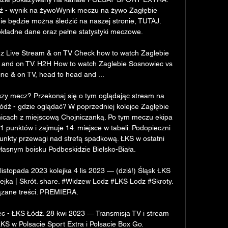
ź - wynik na żywoWynik meczu na żywo Zagłębie 
e będzie można śledzić na naszej stronie, TUTAJ. 
kładne dane oraz pełne statystyki meczowe. 

z Live Stream & on TV Check how to watch Zaglebie 
 and on TV. H2H How to watch Zaglebie Sosnowiec vs 
ne & on TV, head to head and ...

jszy mecz? Przekonaj się o tym oglądając stream na 
dź - gdzie oglądać? W poprzedniej kolejce Zagłębie 
cach z miejscową Chojniczanką. Po tym meczu ekipa 
punktów i zajmuje 14. miejsce w tabeli. Podopieczni 
nkty przewagi nad strefą spadkową. ŁKS w ostatni 
asnym boisku Podbeskidzie Bielsko-Biała. 

listopada 2023 kolejka 4 lis 2023 — (dziś!) Śląsk ŁKS 
lejka | Skrót. share. #Widzew Lodz #LKS Lodz #Skroty. 
zane treści. PREMIERA.

c - ŁKS Łódź. 28 kwi 2023 — Transmisja TV i stream 
KS w Polsacie Sport Extra i Polsacie Box Go.
