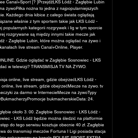
Free Canal+Sport [? ]PrzejdźŁKS Łódź - Zagłębie Lubin 
a na żywoPiłka nożna to jedna z najpopularniejszych 
ie. Każdego dnia kibice z całego świata oglądają 
ązane właśnie z tym sportem takie jak ŁKS Łódź - 
j popularnych kategorii rozgrywek i lig w tym sporcie 
rej rozgrywane są między innymi takie mecze jak 
 - Zagłębie Lubin, które można oglądać na żywo i 
 kanałach live stream Canal+Online, Player. 

NLINE. Gdzie oglądać w Zagłębie Sosnowiec - ŁKS 
dać w telewizji? TRANSMISJA TV NA ŻYWO.

sja online, live stream, gdzie obejrzeć﻿ŁKS Łódź - 
 online, live stream, gdzie obejrzećMecze na żywo. tv 
 meczyki za darmo w InternecieMecze na żywoTypy 
BukmacherzyPromocje bukmacherskieData: 24. 

głębie około 3. 00. Zagłębie Sosnowiec - ŁKS Łódź - 
wiec - ŁKS Łódź będzie można śledzić na platformie 
stęp do tego serwisu kosztuje obecnie 40 zł. Zagłębie 
wa do transmisji meczów Fortuna I Ligi posiada stacja 
dzie pokazywany na kanale POLSAT SPORT EXTRA. 