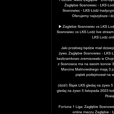
Zagłębie Sosnowiec - ŁKS Łód
Sosnowiec - ŁKS Łódź tradycyjni
Oferujemy najszybsze i do
▶️ Zaglebie Sosnowiec vs LKS Lod
Sosnowiec vs LKS Lodz live stream
LKS Lodz onli
Jaki przebieg będzie miał dzisie
żywo. Zagłębie Sosnowiec - ŁKS Łó
bezbramkowo zremisowało w Chojni
z Sosnowca ma na swoim koncie 31 
Marcina Malinowskiego mają 3 pu
piątek podejmował na wł
(dziś!) Śląsk ŁKS gledaj na żywo 5 
gledaj na żywo 5 listopada 2023 ko
Powią
Fortuna 1 Liga: Zagłębie Sosnowie
online meczu Zagłębie - Ł