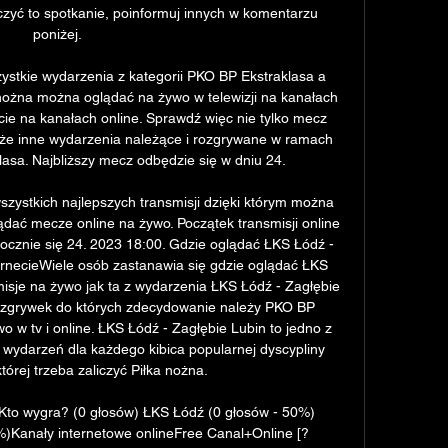
zyć to spotkanie, poinformuj innych w komentarzu 
poniżej. 

ystkie wydarzenia z kategorii PKO BP Ekstraklasa a 
 nożna można oglądać na żywo w telewizji na kanałach 
cie na kanałach online. Sprawdź więc nie tylko mecz 
kże inne wydarzenia należące i rozgrywane w ramach 
sa. Najbliższy mecz odbędzie się w dniu 24. 

 wszystkich najlepszych transmisji dzięki którym można 
dać mecze online na żywo. Początek transmisji online 
cznie się 24. 2023 18:00. Gdzie oglądać ŁKS Łódź - 
ernecieWiele osób zastanawia się gdzie oglądać ŁKS 
isje na żywo jak ta z wydarzenia ŁKS Łódź - Zagłębie 
zgrywek do których zdecydowanie należy PKO BP 
 w tv i online. ŁKS Łódź - Zagłębie Lubin to jedno z 
h wydarzeń dla każdego kibica popularnej dyscypliny 
órej trzeba zaliczyć Piłka nożna. 

Kto wygra? (0 głosów) ŁKS Łódź (0 głosów - 50%) 
%)Kanały internetowe onlineFree Canal+Online [? 