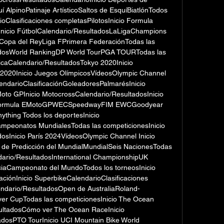
 AlpinoPatinaje ArtísticoSaltos de EsquíBiatlónTodos 
ioClasificaciones completasPilotosInicio Formula 
Inicio FútbolCalendario/ResultadosLaLigaChampions 
opa del ReyLiga FPrimera FederaciónTodas las 
tadosWorld RankingDP World TourPGA TOURTodas las 
icaCalendario/ResultadosTokyo 2020Inicio 
2020Inicio Juegos OlímpicosVídeosOlympic Channel 
endarioClasificaciónGoleadoresPalmarésInicio 
oto GPInicio MotocrossCalendario/ResultadosInicio 
1Formula EMotoGPWECSpeedwayFIM EWCGoodyear 
thing Todos los deportesInicio 
mpeonatos MundialesTodas las competicionesInicio 
sInicio París 2024VídeosOlympic Channel Inicio 
de Predicción del MundialMundialSeis NacionesTodas 
ndario/ResultadosInternational ChampionshipUK 
iaCampeonato del MundoTodos los torneosInicio 
ciónInicio SuperbikeCalendarioClasificaciones 
endario/ResultadosOpen de AustraliaRoland-
 CupTodas las competicionesInicio The Ocean 
ltadosCómo ver The Ocean RaceInicio 
adosPTO TourInicio UCI Mountain Bike World 