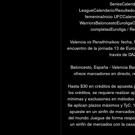
SeriesCalend
LeagueCalendario/ResultadosC
femeninaInicio UFCCalen
WarriorsBaloncestoEuroligaC
completasEuroliga / Reg
Valencia vs Panathinaikos: fecha,
encuentro de la jornada 13 de Eurol
través de DAZ
Baloncesto, España - Valencia Bas
ofrece marcadores en directo, res
Hasta $30 en créditos de apuesta p
los créditos, se requiere realizar a
mínimas y exclusiones en métodos d
Se aplican plazos máximos y TyC. 1
apueste en un sinfín de mercados 
del mundo. Juegue de forma respo
un sinfín de mercados con la casa 