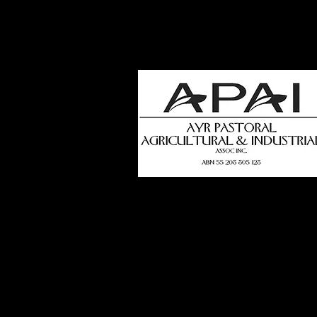
how
t