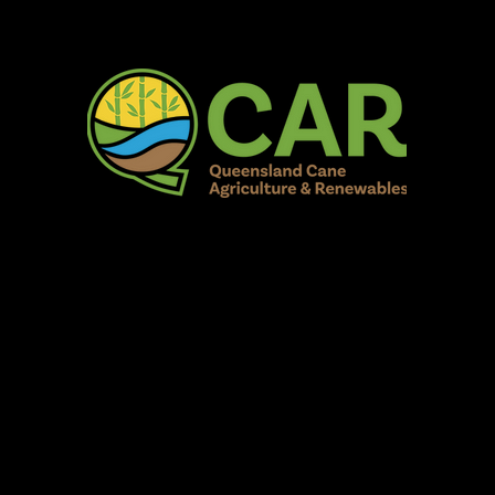
AR Burdekin S
Fun for all to Enjoy!
Home
Our Organisation
Show Info
Events
Schedule
Contac