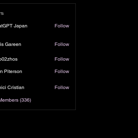
rs
atGPT Japan
Follow
is Gareen
Follow
o02zhos
Follow
hos
n Piterson
Follow
ici Cristian
Follow
 Members (336)