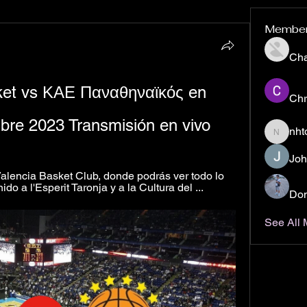
Membe
Ch
ket vs ΚΑΕ Παναθηναϊκός en 
Chr
mbre 2023 Transmisión en vivo
nht
nhto02z
Joh
Valencia Basket Club, donde podrás ver todo lo 
do a l'Esperit Taronja y a la Cultura del ...
Don
See All