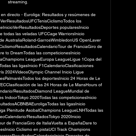
streaming.

 en directo - Euroliga: Resultados y resúmenes de 
3VerResultadosUFCTenisCiclismoTodos los 
eInicioVerResultadosDeportes popularesInicio 
todas las veladas UFCCage WarriorsInicio 
 de AustraliaRoland-GarrosWimbledonUS OpenLaver 
CiclismoResultadosCalendarioTour de FranciaGiro de 
re to DreamTodas las competicionesInicio 
igaChampions LeagueEuropa LeagueLigue 1Copa del 
das las ligasInicio F1CalendarioClasificaciones 
rís 2024VídeosOlympic Channel Inicio Ligue 
esPalmarésTodos los deportesInicio 24 Horas de Le 
ECClasificación de las 24 Horas de Le MansHours of 
endario/ResultadosDiamond LeagueMundial de 
 IndoorTokyo 2020Todas las competicionesInicio 
ultadosACBNBAEuroligaTodas las ligasInicio 
iga Plenitude AsobalChampions LeagueLNHTodas las 
xeoCalendario/ResultadosTokyo 2020Inicio 
r de FranciaGiro de ItaliaVuelta a EspañaDare to 
sInicio Ciclismo en pistaUCI Track Champions 
ocrossResultadosCalendarioInicio Deportes de 