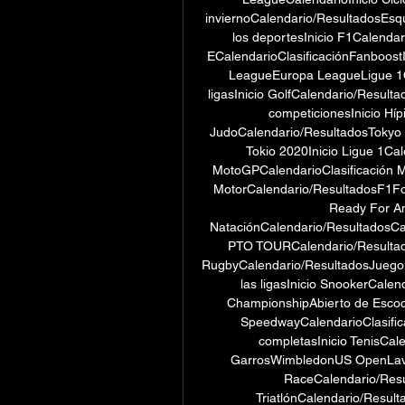
inviernoCalendario/ResultadosEsquí
los deportesInicio F1Calendar
ECalendarioClasificaciónFanboost
LeagueEuropa LeagueLigue 1C
ligasInicio GolfCalendario/Resul
competicionesInicio Híp
JudoCalendario/ResultadosTokyo 
Tokio 2020Inicio Ligue 1Cal
MotoGPCalendarioClasificación M
MotorCalendario/ResultadosF
Ready For Any
NataciónCalendario/ResultadosCa
PTO TOURCalendario/Resultado
RugbyCalendario/ResultadosJuego 
las ligasInicio SnookerCale
ChampionshipAbierto de Escoc
SpeedwayCalendarioClasifica
completasInicio TenisCal
GarrosWimbledonUS OpenLaver
RaceCalendario/Resu
TriatlónCalendario/Result