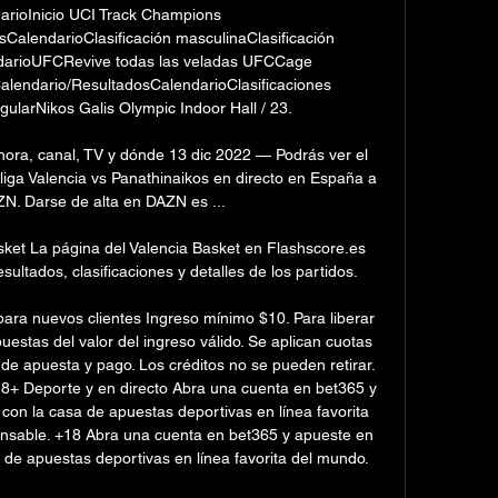
arioInicio UCI Track Champions 
alendarioClasificación masculinaClasificación 
darioUFCRevive todas las veladas UFCCage 
alendario/ResultadosCalendarioClasificaciones 
ularNikos Galis Olympic Indoor Hall / 23. 

 hora, canal, TV y dónde 13 dic 2022 — Podrás ver el 
iga Valencia vs Panathinaikos en directo en España a 
N. Darse de alta en DAZN es ...

ket La página del Valencia Basket en Flashscore.es 
ultados, clasificaciones y detalles de los partidos.

ara nuevos clientes Ingreso mínimo $10. Para liberar 
puestas del valor del ingreso válido. Se aplican cuotas 
e apuesta y pago. Los créditos no se pueden retirar. 
8+ Deporte y en directo Abra una cuenta en bet365 y 
con la casa de apuestas deportivas en línea favorita 
nsable. +18 Abra una cuenta en bet365 y apueste en 
de apuestas deportivas en línea favorita del mundo. 
