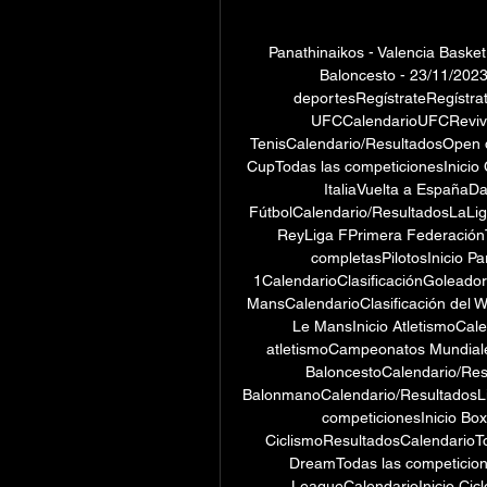
Panathinaikos - Valencia Basket
Baloncesto - 23/11/202
deportesRegístrateRegístrat
UFCCalendarioUFCRevive 
TenisCalendario/ResultadosOpen
CupTodas las competicionesInicio 
ItaliaVuelta a EspañaDa
FútbolCalendario/ResultadosLaL
ReyLiga FPrimera FederaciónTo
completasPilotosInicio Pa
1CalendarioClasificaciónGoleador
MansCalendarioClasificación del W
Le MansInicio AtletismoCal
atletismoCampeonatos Mundiales
BaloncestoCalendario/Res
BalonmanoCalendario/ResultadosL
competicionesInicio Bo
CiclismoResultadosCalendarioTou
DreamTodas las competicione
LeagueCalendarioInicio Cicl