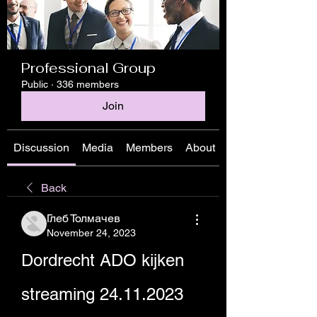
Professional Group
Public
·
336 members
Join
Discussion
Media
Members
About
Back
Глеб Толмачев
November 24, 2023
Dordrecht ADO kijken 
streaming 24.11.2023