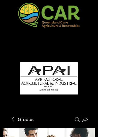
QCAR Burdekin Show
Fun for all to Enjoy!
Groups