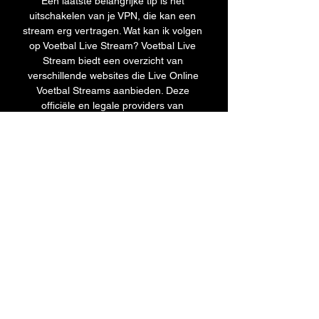
Een laatste belangrijke tip is het 
uitschakelen van je VPN, die kan een 
stream erg vertragen. Wat kan ik volgen 
op Voetbal Live Stream? Voetbal Live 
Stream biedt een overzicht van 
verschillende websites die Live Online 
Voetbal Streams aanbieden. Deze 
officiële en legale providers van 
wereldwijde live voetbal streams en tv 
stations zijn veilig en vereisen geen 
registratie. Zo kun je live voetbal kijken, 
zoals de eredivisie live op tv. Welke 
wedstrijden kan ik kijken op Voetbal Live 
Stream? Het huidige aanbod van live 
voetbal streams omvat topcompetities 
zoals de Eredivisie, Jupiler League, 
Champions League Live op tv, Europa 
League, Serie A, La Liga, Premier 
League en Ligue 1 maar ook kanalen die 
de voetbalwedstrijden live uitzenden 
zoals ESPN 2/4/5/6 en Ziggo Sport 
Extra. Topwedstrijden uit de Eredivisie, 