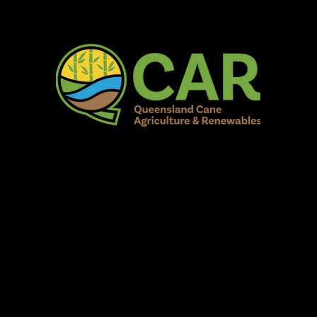
AR Burdekin S
Fun for all to Enjoy!
Home
Our Organisation
Show Info
Events
Schedule
Contac