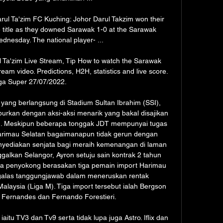
ul Ta'zim FC Kuching: Johor Darul Takzim won their 
title as they downed Sarawak 1-0 at the Sarawak 
nesday. The national player- ...

 Ta'zim Live Stream, Tip How to watch the Sarawak 
ream video. Predictions, H2H, statistics and live score. 
ga Super 27/07/2022.

ng berlangsung di Stadium Sultan Ibrahim (SSI), 
iburkan dengan aksi-aksi menarik yang bakal disajikan 
n. Meskipun beberapa tonggak JDT mempunyai tugas 
rimau Selatan bagaimanapun tidak gerun dengan 
yediakan senjata bagi meraih kemenangan di laman 
ggalkan Selangor, Ayron setuju sain kontrak 2 tahun 
ata penyokong berasakan tiga pemain import Harimau 
alas tanggungjawab dalam meneruskan rentak 
aysia (Liga M). Tiga import tersebut ialah Bergson 
 Fernandes dan Fernando Forestieri. 

itu TV3 dan Tv9 serta tidak lupa juga Astro. Iflix dan 