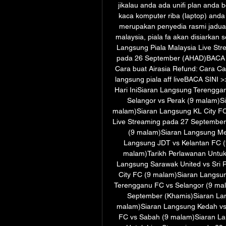
jikalau anda ada unifi plan anda 
kaca komputer riba (laptop) anda 
merupakan penyedia rasmi jadual
malaysia, piala fa akan disiarkan s
Langsung Piala Malaysia Live Str
pada 26 September (AHAD)BACA SI
Cara buat Airasia Refund: Cara Can
langsung piala aff liveBACA SINI 
Hari IniSiaran Langsung Terengga
Selangor vs Perak (9 malam)S
malam)Siaran Langsung KL City FC
Live Streaming pada 27 September 
(9 malam)Siaran Langsung Mel
Langsung JDT vs Kelantan FC (
malam)Tarikh Perlawanan Untuk
Langsung Sarawak United vs Sri 
City FC (9 malam)Siaran Langsun
Terengganu FC vs Selangor (9 mal
September (Khamis)Siaran Lan
malam)Siaran Langsung Kedah vs 
FC vs Sabah (9 malam)Siaran Lan