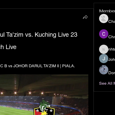
Membe
Ch
l Ta'zim vs. Kuching Live 23 
Chr
h Live
nht
nhto02z
Joh
 B vs JOHOR DARUL TA'ZIM II | PIALA.
Don
See All