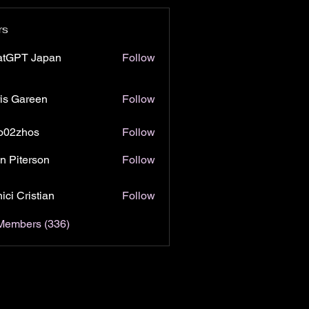
rs
atGPT Japan
Follow
is Gareen
Follow
o02zhos
Follow
hos
n Piterson
Follow
ici Cristian
Follow
 Members (336)