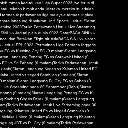
boleh tonton kedudukan Liga Super 2023 live terus di 
atau telefon bimbit anda. Mereka-mereka ini adalah 
 termasuk perlawanan liga malaysia termasuk piala 
ecara langsung di saluran Unifi Sports. Jadual Siaran 
eaming 2023Tarikh Perlawanan Untuk Live Streaming 
NI >> Jadual piala dunia 2023 QatarBACA SINI >> 
cel dan Batalkan Flight Air AsiaBACA SINI >> siaran 
>> Jadual EPL 2023: Permainan Liga Perdana Inggeris 
nu FC vs Kuching City FC (9 malam)Siaran Langsung 
iaran Langsung Penang FC vs Sarawak United (9 
 FC vs Sri Pahang (9 malam)Tarikh Perlawanan Untuk 
(Isnin)Siaran Langsung Kedah vs Kelantan United FC 
aka United vs negeri Sembilan (9 malam)Siaran 
9 malam)Siaran Langsung PJ City FC vs Sabah (9 
 Live Streaming pada 29 September (Rabu)Siaran 
Pahang (9 malam)Siaran Langsung Penang FC vs KL 
g Kuching City vs Perak (9 malam)Siaran Langsung 
am)Tarikh Perlawanan Untuk Live Streaming pada 30 
gsung Kelantan United Fc vs Negeri Sembilan (9 
Melaka United (9 malam)Siaran Langsung Kelantan 
gsung JDT vs PJ City (9 malam)Tarikh Perlawanan 