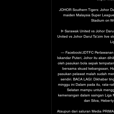
JOHOR Southern Tigers: Johor Dar
maiden Malaysia Super League 
Stadium on Wed
ᐉ Sarawak United vs Johor Darul
United vs Johor Darul Ta'zim live st
Li
— Facebook/JDTFC Perlawanan ya
Iskandar Puteri, Johor itu akan dih
oleh pasukan bola sepak tempata
bersama skuad kebangsaan, Ha
pasukan pelawat malah sudah men
sendiri. BACA LAGI: Dikhabar tin
minggu ini Dalam pada itu, rata-r
Selatan mampu untuk mengg
kemenangan dalam saingan Liga Mal
dan Silva, Heberty
Ataupun dari saluran Media PRIMA ia