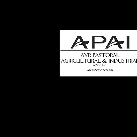
how
t