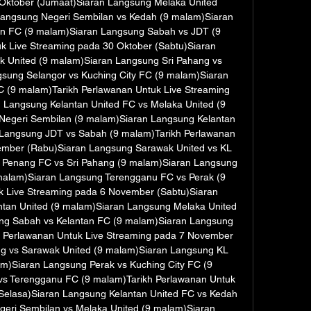
Oktober (Jumaat)Siaran Langsung Melaka United 
Langsung Negeri Sembilan vs Kedah (9 malam)Siaran 
an FC (9 malam)Siaran Langsung Sabah vs JDT (9 
k Live Streaming pada 30 Oktober (Sabtu)Siaran 
 United (9 malam)Siaran Langsung Sri Pahang vs 
ung Selangor vs Kuching City FC (9 malam)Siaran 
 (9 malam)Tarikh Perlawanan Untuk Live Streaming 
Langsung Kelantan United FC vs Melaka United (9 
egeri Sembilan (9 malam)Siaran Langsung Kelantan 
 Langsung JDT vs Sabah (9 malam)Tarikh Perlawanan 
ember (Rabu)Siaran Langsung Sarawak United vs KL 
 Penang FC vs Sri Pahang (9 malam)Siaran Langsung 
malam)Siaran Langsung Terengganu FC vs Perak (9 
 Live Streaming pada 6 November (Sabtu)Siaran 
ntan United (9 malam)Siaran Langsung Melaka United 
ng Sabah vs Kelantan FC (9 malam)Siaran Langsung 
h Perlawanan Untuk Live Streaming pada 7 November 
g vs Sarawak United (9 malam)Siaran Langsung KL 
m)Siaran Langsung Perak vs Kuching City FC (9 
s Terengganu FC (9 malam)Tarikh Perlawanan Untuk 
Selasa)Siaran Langsung Kelantan United FC vs Kedah 
eri Sembilan vs Melaka United (9 malam)Siaran 