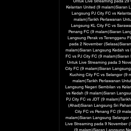
Untuk Live Streaming pada 29 
Kelantan United (9 malam)Siaran 
Langsung PJ City FC vs Kelant
malam)Tarikh Perlawanan Untu
Langsung KL City FC vs Sarawak
Penang FC (9 malam)Siaran Langs
Langsung Perak vs Terengganu FC
pada 2 November (Selasa)Siaran 
malam)Siaran Langsung Kedah vs N
FC vs PJ City FC (9 malam)Siaran
Untuk Live Streaming pada 3 Nov
City FC (9 malam)Siaran Langsung
Kuching City FC vs Selangor (9 
malam)Tarikh Perlawanan Untuk
Langsung Negeri Sembilan vs Kela
vs Kedah (9 malam)Siaran Langsu
PJ City FC vs JDT (9 malam)Tarik
(Ahad)Siaran Langsung Sri Pahan
City FC vs Penang FC (9 mala
malam)Siaran Langsung Selangor v
Live Streaming pada 9 November (
(9 malam)Siaran Langsung Neg