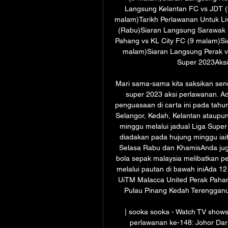
Langsung Kelantan FC vs JDT (
malam)Tarikh Perlawanan Untuk Li
(Rabu)Siaran Langsung Sarawak U
Pahang vs KL City FC (9 malam)Si
malam)Siaran Langsung Perak vs
Super 2023Aksi
Mari sama-sama kita saksikan sendi
super 2023 aksi perlawanan. A
penguasaan di carta ini pada tahun
Selangor, Kedah, Kelantan ataupu
minggu melalui jadual Liga Super 
diadakan pada hujung minggu iait
Selasa Rabu dan KhamisAnda juga
bola sepak malaysia melibatkan pe
melalui pautan di bawah iniAda 1
UiTM Malacca United Perak Paha
Pulau Pinang Kedah Terengganu
| sooka sooka - Watch TV shows 
perlawanan ke-148: Johor Daru