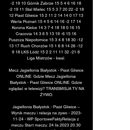
-2 19 10 Górnik Zabrze 15 5 4 6 16 18 
-2 19 11 Stal Mielec 15 5 3 7 20 22 -2 18 
12 Piast Gliwice 15 2 11 2 14 14 0 17 13 
Warta Poznań 15 4 5 6 14 16 -2 17 14 
Korona Kielce 14 3 7 4 18 18 0 16 15 
Cracovia 14 3 6 5 13 19 -6 15 16 
Puszcza Niepołomice 15 3 4 8 18 30 -12 
13 17 Ruch Chorzów 15 1 6 8 14 26 -12 
9 18 ŁKS Łódź 15 2 2 11 11 32 -21 8 
Liga Mistrzów - kwal. 

Mecz Jagiellonia Białystok - Piast Gliwice 
ONLINE. Gdzie Mecz Jagiellonia 
Białystok - Piast Gliwice ONLINE. Gdzie 
oglądać w telewizji? TRANSMISJA TV NA 
ŻYWO.

Jagiellonia Białystok - Piast Gliwice – 
Wynik meczu i relacja na żywo - 2023-
11-24 - WP SportoweFaktyRelacja z 
meczu Start meczu: 24 lis 2023 20:30 