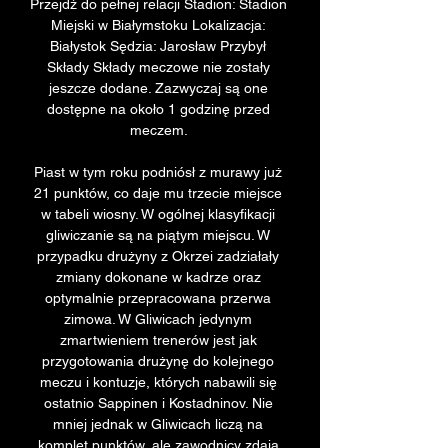
Przejdź do pełnej relacji Stadion: Stadion 
Miejski w Białymstoku Lokalizacja: 
Białystok Sędzia: Jarosław Przybył 
Składy Składy meczowe nie zostały 
jeszcze dodane. Zazwyczaj są one 
dostępne na około 1 godzinę przed 
meczem. 

Piast w tym roku podniósł z murawy już 
21 punktów, co daje mu trzecie miejsce 
w tabeli wiosny. W ogólnej klasyfikacji 
gliwiczanie są na piątym miejscu. W 
przypadku drużyny z Okrzei zadziałały 
zmiany dokonane w kadrze oraz 
optymalnie przepracowana przerwa 
zimowa. W Gliwicach jedynym 
zmartwieniem trenerów jest jak 
przygotowania drużynę do kolejnego 
meczu i kontuzje, których nabawili się 
ostatnio Sappinen i Kostadninov. Nie 
mniej jednak w Gliwicach liczą na 
komplet punktów, ale zawodnicy zdają 