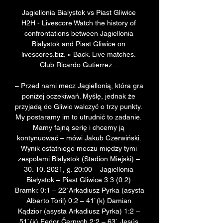
Jagiellonia Bialystok vs Piast Gliwice 
H2H - Livescore Watch the history of 
confrontations between Jagiellonia 
Bialystok and Piast Gliwice on 
livescores.biz. « Back. Live matches. 
Club Ricardo Gutierrez ...

– Przed nami mecz Jagiellonią, która gra 
poniżej oczekiwań. Myślę, jednak że 
przyjadą do Gliwic walczyć o trzy punkty. 
My postaramy im to utrudnić to zadanie. 
Mamy fajną serię i chcemy ją 
kontynuować – mówi Jakub Czerwiński. 
Wynik ostatniego meczu między tymi 
zespołami Białystok (Stadion Miejski) – 
30. 10. 2021, g. 20:00 – Jagiellonia 
Białystok – Piast Gliwice 3:3 (0:2) 
Bramki: 0:1 – 22`Arkadiusz Pyrka (asysta 
Alberto Toril) 0:2 – 41`(k) Damian 
Kądzior (asysta Arkadiusz Pyrka) 1:2 – 
51`(k) Fedor Černych 2:2 – 63` Jesús 