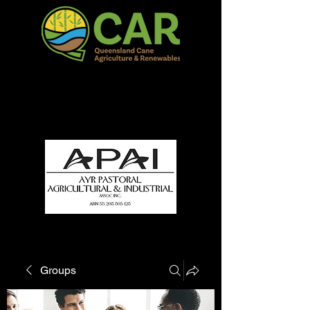
QCAR Burdekin Show
Fun for all to Enjoy!
Groups