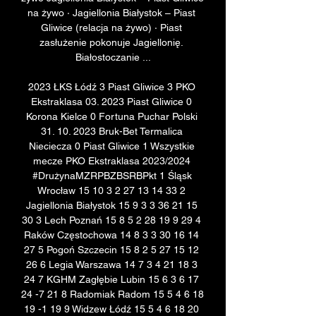
na żywo · Jagiellonia Białystok – Piast 
Gliwice (relacja na żywo) · Piast 
zasłużenie pokonuje Jagiellonię. 
Białostoczanie ...

2023 ŁKS Łódź 3 Piast Gliwice 3 PKO 
Ekstraklasa 03. 2023 Piast Gliwice 0 
Korona Kielce 0 Fortuna Puchar Polski 
31. 10. 2023 Bruk-Bet Termalica 
Nieciecza 0 Piast Gliwice 1 Wszystkie 
mecze PKO Ekstraklasa 2023/2024 
#DrużynaMZRPBZBSRBPkt 1 Śląsk 
Wrocław 15 10 3 2 27 13 14 33 2 
Jagiellonia Białystok 15 9 3 3 36 21 15 
30 3 Lech Poznań 15 8 5 2 28 19 9 29 4 
Raków Częstochowa 14 8 3 3 30 16 14 
27 5 Pogoń Szczecin 15 8 2 5 27 15 12 
26 6 Legia Warszawa 14 7 3 4 21 18 3 
24 7 KGHM Zagłębie Lubin 15 6 3 6 17 
24 -7 21 8 Radomiak Radom 15 5 4 6 18 
19 -1 19 9 Widzew Łódź 15 5 4 6 18 20 