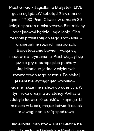
Piast Gliwie - Jagiellonia Białystok, LIVE, 
gdzie oglądaćW sobotę 22 kwietnia o 
godz. 17:30 Piast Gliwice w ramach 30 
kolejki spotkań o mistrzostwo Ekstraklasy 
podejmować będzie Jagiellonię. Oba 
zespoły przystąpią do tego spotkania w 
diametralnie różnych nastrojach. 
Białostoczanie bowiem wciąż są 
niepewni utrzymania, a Piast włączył się 
już do gry o europejskie puchary. 
Jagiellonia to jedna z większych 
rozczarowań tego sezonu. Po słabej 
jesieni nie wyciągnięto wniosków i 
wiosną także nie należy do udanych. W 
tym roku drużyna ze stolicy Podlasia 
zdobyła ledwie 10 punktów i zajmuje 12 
miejsce w tabeli, mając ledwie 5 oczek 
przewagi nad strefą spadkową. 

Jagiellonia Białystok – Piast Gliwice na 
żywo Jagiellonia Białystok – Piast Gliwice 