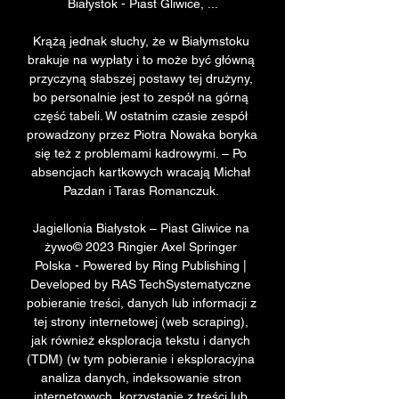
Białystok - Piast Gliwice, ...

Krążą jednak słuchy, że w Białymstoku 
brakuje na wypłaty i to może być główną 
przyczyną słabszej postawy tej drużyny, 
bo personalnie jest to zespół na górną 
część tabeli. W ostatnim czasie zespół 
prowadzony przez Piotra Nowaka boryka 
się też z problemami kadrowymi. – Po 
absencjach kartkowych wracają Michał 
Pazdan i Taras Romanczuk. 

Jagiellonia Białystok – Piast Gliwice na 
żywo© 2023 Ringier Axel Springer 
Polska - Powered by Ring Publishing | 
Developed by RAS TechSystematyczne 
pobieranie treści, danych lub informacji z 
tej strony internetowej (web scraping), 
jak również eksploracja tekstu i danych 
(TDM) (w tym pobieranie i eksploracyjna 
analiza danych, indeksowanie stron 
internetowych, korzystanie z treści lub 