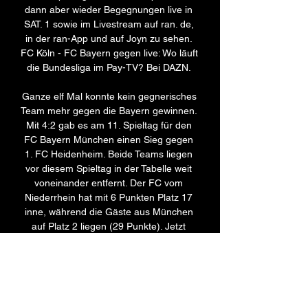
dann aber wieder Begegnungen live in 
SAT. 1 sowie im Livestream auf ran. de, 
in der ran-App und auf Joyn zu sehen. 
FC Köln - FC Bayern gegen live: Wo läuft 
die Bundesliga im Pay-TV? Bei DAZN. 

Ganze elf Mal konnte kein gegnerisches 
Team mehr gegen die Bayern gewinnen. 
Mit 4:2 gab es am 11. Spieltag für den 
FC Bayern München einen Sieg gegen 
1. FC Heidenheim. Beide Teams liegen 
vor diesem Spieltag in der Tabelle weit 
voneinander entfernt. Der FC vom 
Niederrhein hat mit 6 Punkten Platz 17 
inne, während die Gäste aus München 
auf Platz 2 liegen (29 Punkte). Jetzt 
weiterlesen: Die neusten UEFA 
Champions League-Infos des FC Bayern 
München, Gegner, Tabelle und mehr 
erfahren Sie hier. FC Köln - FC Bayern 
München im Live-Stream, Webradio und 