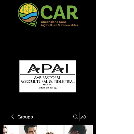
QCAR Burdekin Show
Fun for all to Enjoy!
Groups