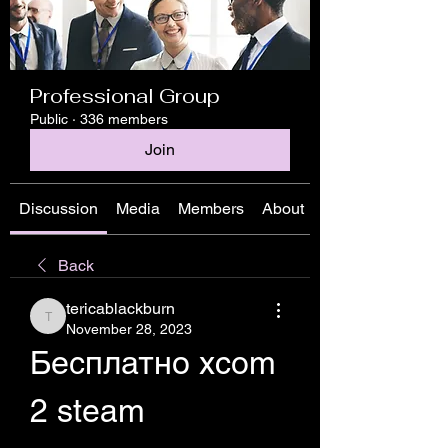
Professional Group
Public
·
336 members
Join
Discussion
Media
Members
About
Back
tericablackburn
tericablackburn
November 28, 2023
Бесплатно xcom 
2 steam