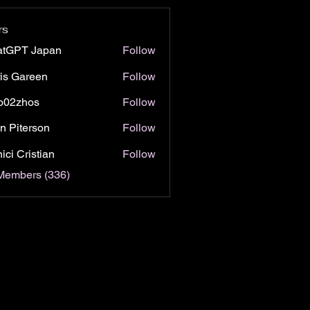
rs
atGPT Japan
Follow
is Gareen
Follow
o02zhos
Follow
hos
n Piterson
Follow
ici Cristian
Follow
 Members (336)