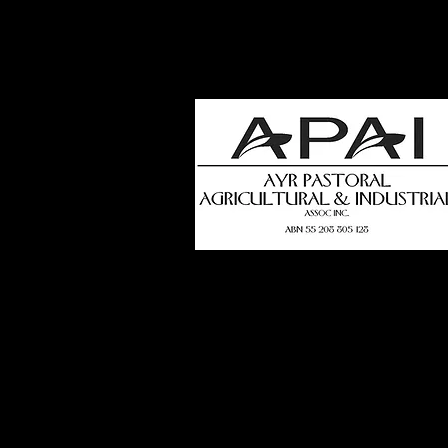
how
t