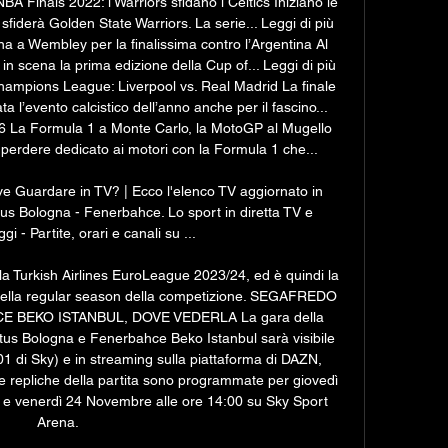
A Finals 2022: i Warriors sfidano i Celtics Iniziano le 
fiderà Golden State Warriors. La serie... Leggi di più 
na a Wembley per la finalissima contro l’Argentina Al 
 scena la prima edizione della Cup of... Leggi di più 
ampions League: Liverpool vs. Real Madrid La finale 
l’evento calcistico dell’anno anche per il fascino... 
6 La Formula 1 a Monte Carlo, la MotoGP al Mugello 
rdere dedicato ai motori con la Formula 1 che... 

 Guardare in TV? | Ecco l'elenco TV aggiornato in 
s Bologna - Fenerbahce. Lo sport in diretta TV e 
i - Partite, orari e canali su ...

lla Turkish Airlines EuroLeague 2023/24, ed è quindi la 
della regular season della competizione. SEGAFREDO 
BEKO ISTANBUL, DOVE VEDERLA La gara della 
us Bologna e Fenerbahce Beko Istanbul sarà visibile 
1 di Sky) e in streaming sulla piattaforma di DAZN, 
repliche della partita sono programmate per giovedì 
e venerdì 24 Novembre alle ore 14:00 su Sky Sport 
Arena. 
