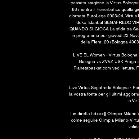
passata stagione la Virtus Bologna
88 mentre il Fenerbahce quella gio
giornata EuroLega 2023/24, Virtus Bo
Beko Istanbul SEGAFREDO V
QUANDO SI GIOCA La sfida tra Sega
in programma per giovedì 23 Novem
della Fiera, 20 (Bologna 40033,
LIVE EL Women - Virtus Bologna 
Bologna vs ZVVZ USK Praga di
Pianetabasket.com vedi letture. F
Live Virtus Segafredo Bologna - Fe
la vostra fonte per gli ultimi aggio
in Vir
[[in diretta hd<<<]] Olimpia Milano 
come seguire Olimpia Milano-Virtus 
valido