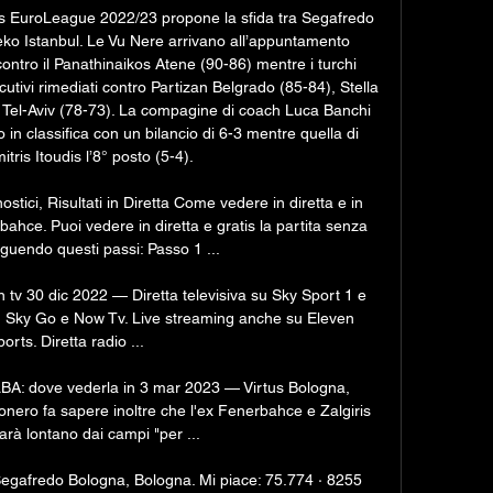
nes EuroLeague 2022/23 propone la sfida tra Segafredo 
o Istanbul. Le Vu Nere arrivano all’appuntamento 
ontro il Panathinaikos Atene (90-86) mentre i turchi 
utivi rimediati contro Partizan Belgrado (85-84), Stella 
Tel-Aviv (78-73). La compagine di coach Luca Banchi 
 in classifica con un bilancio di 6-3 mentre quella di 
tris Itoudis l’8° posto (5-4). 

ici, Risultati in Diretta Come vedere in diretta e in 
hce. Puoi vedere in diretta e gratis la partita senza 
guendo questi passi: Passo 1 ...

 tv 30 dic 2022 — Diretta televisiva su Sky Sport 1 e 
u Sky Go e Now Tv. Live streaming anche su Eleven 
orts. Diretta radio ...

LBA: dove vederla in 3 mar 2023 — Virtus Bologna, 
onero fa sapere inoltre che l'ex Fenerbahce e Zalgiris 
rà lontano dai campi "per ...

egafredo Bologna, Bologna. Mi piace: 75.774 · 8255 