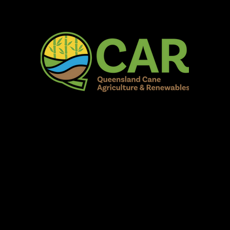
AR Burdekin S
Fun for all to Enjoy!
Home
Our Organisation
Show Info
Events
Schedule
Contac