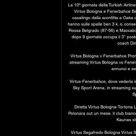
La 10ª giornata della Turkish Airli
Virtus Bologna e Fenerbahce Bek
casalingo dalla sconfitta a Oaka c
hanno sulle spalle ben 3 k. o. consec
Rossa Belgrado (87-56) e Maccabi 
dopo 9 giornate occupa il 3° posto
coach Dimi
Virtus Bologna v Fenerbahce Pronost
streaming Virtus Bologna vs Fenerba
annunci e se
Virtus-Fenerbahce, dove vederla in
Sky Sport Arena, in streaming s
Sp
Diretta Virtus Bologna-Tortona 
Polonara out un mese. Il club bianc
Kaunas sta
Virtus Segafredo Bologna Virtus S