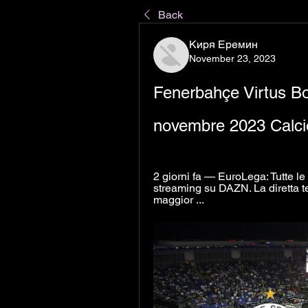
Back
Киря Еремин
November 23, 2023
Fenerbahçe Virtus Bol
novembre 2023 Calci
2 giorni fa — EuroLega: Tutte le 
streaming su DAZN. La diretta tel
maggior ...