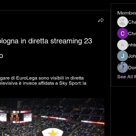
Membe
Ch
Chr
ogna in diretta streaming 23 
nht
nhto02z
o
Joh
Don
See All
gare di EuroLega sono visibili in diretta 
evisiva è invece affidata a Sky Sport: la 