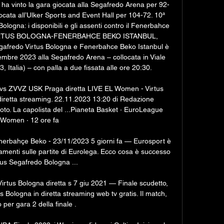
 ha vinto la gara giocata alla Segafredo Arena per 92-
cata all’Ulker Sports and Event Hall per 104-72. 10ª 
logna: i disponibili e gli assenti contro il Fenerbahce 
IRTUS BOLOGNA-FENERBAHCE BEKO ISTANBUL, 
fredo Virtus Bologna e Fenerbahce Beko Istanbul è 
bre 2023 alla Segafredo Arena – collocata in Viale 
 Italia) – con palla a due fissata alle ore 20:30. 

vs ZVVZ USK Praga diretta LIVE EL Women - Virtus 
retta streaming. 22.11.2023 13:20 di Redazione 
oto. La capolista del ...Pianeta Basket · EuroLeague 
Women · 12 ore fa

nerbahçe Beko - 23/11/2023 5 giorni fa — Eurosport è 
rnamenti sulle partite di Eurolega. Ecco cosa è successo 
tus Segafredo Bologna ...

Virtus Bologna diretta s 7 giu 2021 — Finale scudetto, 
Bologna in diretta streaming web tv gratis. Il match, 
 per gara 2 della finale .
