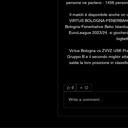
persone ne parlano · 1456 persone 
Il match è disponibile anche 
VIRTUS BOLOGNA-FENERBAHCE B
Bologna-Fenerbahce Beko Istanbul, g
EuroLeague 2023/24, si giocher
bigliet
Virtus Bologna vs ZVVZ USK Prag
Gruppo B e il secondo miglior att
salda la loro posizione in class
0
Write a comment...