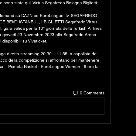
sono state qui. Virtus Segafredo Bologna Biglietti:...

on demand su DAZN ed EuroLeague. tv. SEGAFREDO 
EKO ISTANBUL, I BIGLIETTI Segafredo Virtus 
ara valida per la 10ª giornata della Turkish Airlines 
à giovedì 23 Novembre 2023 alla Segafredo Arena: 
ti disponibili su Vivaticket. 

a diretta streaming 20:30 1:41:55La capolista del 
acco della competizione si affrontano per mantenere 
ifica ...Pianeta Basket · EuroLeague Women · 6 ore fa
0 Comments