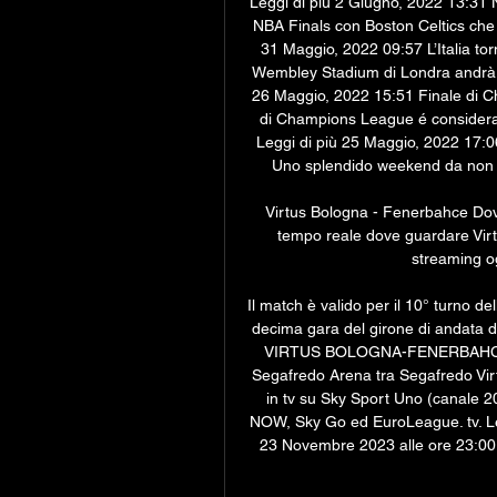
Leggi di più 2 Giugno, 2022 13:31 NB
NBA Finals con Boston Celtics che s
31 Maggio, 2022 09:57 L’Italia tor
Wembley Stadium di Londra andrà in
26 Maggio, 2022 15:51 Finale di Ch
di Champions League é considerata 
Leggi di più 25 Maggio, 2022 17:0
Uno splendido weekend da non pe
Virtus Bologna - Fenerbahce Dove
tempo reale dove guardare Virtu
streaming ogg
Il match è valido per il 10° turno de
decima gara del girone di andata 
VIRTUS BOLOGNA-FENERBAHCE 
Segafredo Arena tra Segafredo Virt
in tv su Sky Sport Uno (canale 20
NOW, Sky Go ed EuroLeague. tv. Le 
23 Novembre 2023 alle ore 23:00 