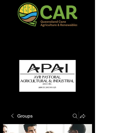
QCAR Burdekin Show
Fun for all to Enjoy!
Groups