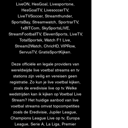
LiveON, HesGoal, Livesportone, 
HesGoalTV, LivesoccerTV, 
LiveTVSoccer, Streamthunder, 
SportsBay, Streamwatch, SportrarTV, 
1xBITCom, SkySportsLIVE, 
StreamFootballTV, ElevenSports, LiveTV, 
TotalSportek, Watch F1 Live, 
Stream2Watch, ChricHD, VIPRow, 
ServusTV, GratisSportKijken. 

Deze officiële en legale providers van 
wereldwijde live voetbal streams en tv 
stations zijn veilig en vereisen geen 
registratie. Zo kun je live voetbal kijken, 
zoals de eredivisie live op tv. Welke 
wedstrijden kan ik kijken op Voetbal Live 
Stream? Het huidige aanbod van live 
voetbal streams omvat topcompetities 
zoals de Eredivisie, Jupiler League, 
Champions League Live op tv, Europa 
League, Serie A, La Liga, Premier 