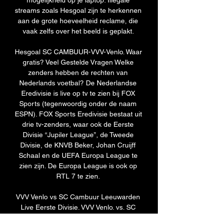
mogelijkheid op je laptop. Illegale 
streams zoals Hesgoal zijn te herkennen 
aan de grote hoeveelheid reclame, die 
vaak zelfs over het beeld is geplakt. 

Hesgoal SC CAMBUUR-VVV-Venlo. Waar 
gratis? Veel Gestelde Vragen Welke 
zenders hebben de rechten van 
Nederlands voetbal? De Nederlandse 
Eredivisie is live op tv te zien bij FOX 
Sports (tegenwoordig onder de naam 
ESPN). FOX Sports Eredivisie bestaat uit 
drie tv-zenders, waar ook de Eerste 
Divisie “Jupiler League”, de Tweede 
Divisie, de KNVB Beker, Johan Cruijff 
Schaal en de UEFA Europa League te 
zien zijn. De Europa League is ook op 
RTL 7 te zien. 

VVV Venlo vs SC Cambuur Leeuwarden 
Live Eerste Divisie. VVV Venlo. vs. SC 
Cambuur Leeuwarden. imgalt. Live 