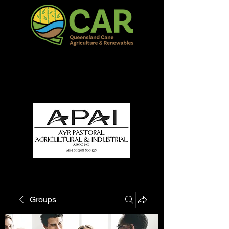
QCAR Burdekin Show
Fun for all to Enjoy!
Groups