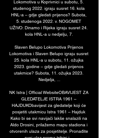
Lokomotiva u Koprivnici u subotu, 5. 
studenog 2022. igraju susret 16. kola 
HNL-a – gdje gledati prijenos? Subota, 
5. studenoga 2022. v. NOGOMET 
UŽIVO: Dinamo i Rijeka igraju susret 24. 
kola HNL-a u nedjelju, 7. 

Slaven Belupo Lokomotiva Prijenos 
Lokomotiva i Slaven Belupo igraju susret 
25. kola HNL-a u subotu, 11. ožujka 
2023. godine – gdje gledati prijenos 
utakmice? Subota, 11. ožujka 2023. 
Nedjelja, ...

NK Istra | Official WebsiteOBAVIJEST ZA 
GLEDATELJE ISTRA 1961 – 
HAJDUKObavijest za gledatelje koji će 
posjetiti utakmicu Istra 1961 – Hajduk 
Kako bi se svi navijači lakše snalazili na 
Aldo Drosini, prilažemo mapu stadiona i 
otvorenih ulaza za posjetitelje. Pronađite 
svoj ulaz prema tribini i... 