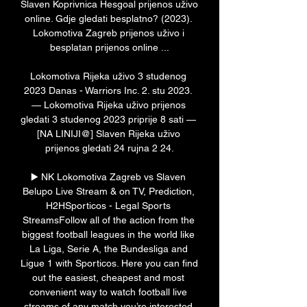
Slaven Koprivnica Hesgoal prijenos uživo 
online. Gdje gledati besplatno? (2023). 
Lokomotiva Zagreb prijenos uživo i 
besplatan prijenos online ...

Lokomotiva Rijeka uživo 3 studenog 
2023 Danas - Warriors Inc. 2. stu 2023. 
— Lokomotiva Rijeka uživo prijenos 
gledati 3 studenog 2023 priprije 8 sati — 
[NA LINIJI@] Slaven Rijeka uživo 
prijenos gledati 24 rujna 2 24.

▶️ NK Lokomotiva Zagreb vs Slaven 
Belupo Live Stream & on TV, Prediction, 
H2HSporticos - Legal Sports 
StreamsFollow all of the action from the 
biggest football leagues in the world like 
La Liga, Serie A, the Bundesliga and 
Ligue 1 with Sporticos. Here you can find 
out the easiest, cheapest and most 
convenient way to watch football live 
streams of any match you’re interested 