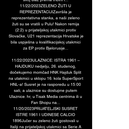
11/22/2023ZELENO ŽUTI U 
REPREZENTACIJIZavršila je 
reprezentativna stanka, a naši zeleno 
žuti su se vratili u Pulu! Nakon remija 
(2:2) u prijateljskoj utakmici protiv 
Slovačke, U21 reprezentacija Hrvatske je 
bila uspješna u kvalifikacijskoj utakmici 
za EP protiv Bjelorusije... 

11/22/2023ULAZNICE: ISTRA 1961 – 
HAJDUKU nedjelju, 26. studenog, 
dočekujemo momčad HNK Hajduk Split 
na utakmici u sklopu 16. kola SuperSport 
HNL-a! Susret je na rasporedu u 15:00 
sati, a ulaznice su dostupne putem 
Ulaznice. hr, u Tisak Media centrima ili u 
Fan Shopu na... 
11/20/2023PRIJATELJSKI SUSRET 
ISTRE 1961 I UDINESE CALCIO 
1896Jučer su zeleno žuti gostovali u 
Italiji na prijateljskoj utakmici sa Serie A 