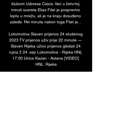
klubom Udinese Calcio. Već u četvrtoj 
minuti susreta Elias Filet je pospremio 
loptu u mrežu, ali je na kraju dosuđeno 
zaleđe. Pet minuta nakon toga Filet je... 

Lokomotiva Slaven prijenos 24 studenog 
2023 TV prijenos uživ prije 22 minute — 
Slaven Rijeka uživo prijenos gledati 24 
rujna 2 24. sep Lokomotiva - Rijeka HNL 
17:00 Unics Kazan - Astana [VIDEO] 
HNL: Rijeka
0
0
Write a comment...
About