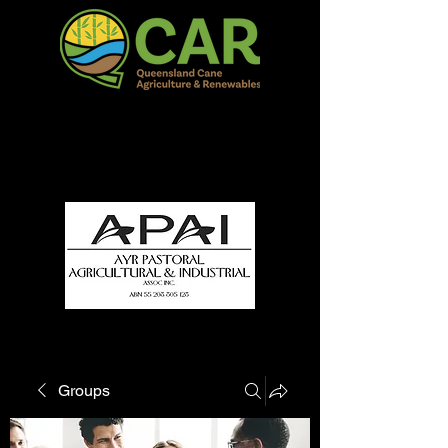
QCAR Burdekin Show
Fun for all to Enjoy!
Groups