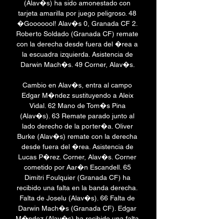
(Alav�s) ha sido amonestado con 
tarjeta amarilla por juego peligroso. 48 
�Gooooool! Alav�s 0, Granada CF 2. 
Roberto Soldado (Granada CF) remate 
con la derecha desde fuera del �rea a 
la escuadra izquierda. Asistencia de 
Darwin Mach�s. 49 Corner, Alav�s. 

Cambio en Alav�s, entra al campo 
Edgar M�ndez sustituyendo a Aleix 
Vidal. 62 Mano de Tom�s Pina 
(Alav�s). 63 Remate parado junto al 
lado derecho de la porter�a. Oliver 
Burke (Alav�s) remate con la derecha 
desde fuera del �rea. Asistencia de 
Lucas P�rez. Corner, Alav�s. Corner 
cometido por Aar�n Escandell. 65 
Dimitri Foulquier (Granada CF) ha 
recibido una falta en la banda derecha. 
Falta de Joselu (Alav�s). 66 Falta de 
Darwin Mach�s (Granada CF). Edgar 
M�ndez (Alav�s) ha recibido una falta 