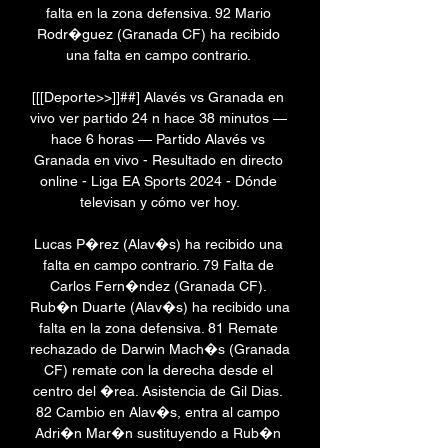
falta en la zona defensiva. 92 Mario 
Rodr�guez (Granada CF) ha recibido 
una falta en campo contrario. 

[[[Deporte>>]]##] Alavés vs Granada en 
vivo ver partido 24 n hace 38 minutos — 
hace 6 horas — Partido Alavés vs 
Granada en vivo - Resultado en directo 
online - Liga EA Sports 2024 - Dónde 
televisan y cómo ver hoy.

Lucas P�rez (Alav�s) ha recibido una 
falta en campo contrario. 79 Falta de 
Carlos Fern�ndez (Granada CF). 
Rub�n Duarte (Alav�s) ha recibido una 
falta en la zona defensiva. 81 Remate 
rechazado de Darwin Mach�s (Granada 
CF) remate con la derecha desde el 
centro del �rea. Asistencia de Gil Dias. 
82 Cambio en Alav�s, entra al campo 
Adri�n Mar�n sustituyendo a Rub�n 