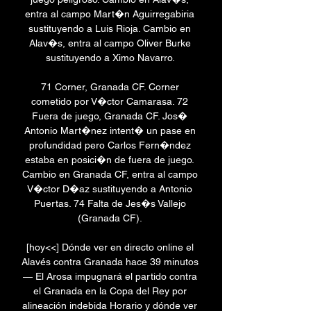
entra al campo Mart�n Aguirregabiria 
sustituyendo a Luis Rioja. Cambio en 
Alav�s, entra al campo Oliver Burke 
sustituyendo a Ximo Navarro. 

71 Corner, Granada CF. Corner 
cometido por V�ctor Camarasa. 72 
Fuera de juego, Granada CF. Jos� 
Antonio Mart�nez intent� un pase en 
profundidad pero Carlos Fern�ndez 
estaba en posici�n de fuera de juego. 
Cambio en Granada CF, entra al campo 
V�ctor D�az sustituyendo a Antonio 
Puertas. 74 Falta de Jes�s Vallejo 
(Granada CF). 

[hoy<<] Dónde ver en directo online el 
Alavés contra Granada hace 39 minutos 
— El Arosa impugnará el partido contra 
el Granada en la Copa del Rey por 
alineación indebida Horario y dónde ver 