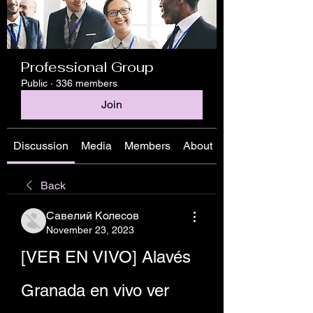
Professional Group
Public
·
336 members
Join
Discussion
Media
Members
About
Back
Савелий Колесов
November 23, 2023
[VER EN VIVO] Alavés 
Granada en vivo ver 