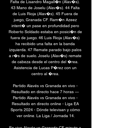
Falta de Lisandro Magall�n (Alav�s). 
43 Mano de Joselu (Alav�s). 44 Falta 
de Luis Rioja (Alav�s). 45 Fuera de 
juego, Granada CF. Ram�n Azeez 
intent� un pase en profundidad pero 
Roberto Soldado estaba en posici�n de 
fuera de juego. 46 Luis Rioja (Alav�s) 
ha recibido una falta en la banda 
izquierda. 47 Remate parado bajo palos 
a r�s de suelo. Joselu (Alav�s) remate 
de cabeza desde el centro del �rea. 
Asistencia de Lucas P�rez con un 
centro al �rea. 

Partido Alavés vs Granada en vivo - 
Resultado en directo hace 7 horas — 
Partido Alavés vs Granada en vivo - 
Resultado en directo online - Liga EA 
Sports 2024 - Dónde televisan y cómo 
ver online. La Liga / Jornada 14.

En vivo Alavés vs Granada CF minuto a 