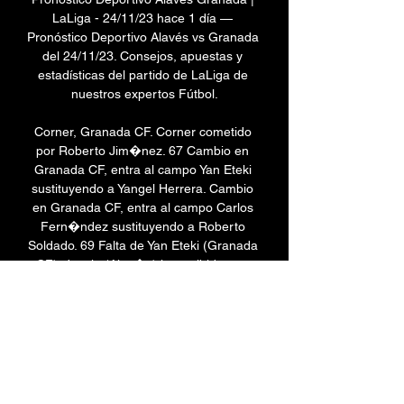
LaLiga - 24/11/23 hace 1 día — 
Pronóstico Deportivo Alavés vs Granada 
del 24/11/23. Consejos, apuestas y 
estadísticas del partido de LaLiga de 
nuestros expertos Fútbol.

Corner, Granada CF. Corner cometido 
por Roberto Jim�nez. 67 Cambio en 
Granada CF, entra al campo Yan Eteki 
sustituyendo a Yangel Herrera. Cambio 
en Granada CF, entra al campo Carlos 
Fern�ndez sustituyendo a Roberto 
Soldado. 69 Falta de Yan Eteki (Granada 
CF). Joselu (Alav�s) ha recibido una 
falta en la zona defensiva. Mano de 
Antonio Puertas (Granada CF). Cambio 
en Alav�s, entra al campo Pere Pons 
sustituyendo a Tom�s Pina. 70 Remate 
parado alto y por el centro de la 
porter�a. Edgar M�ndez (Alav�s) 
remate con la derecha desde el centro 