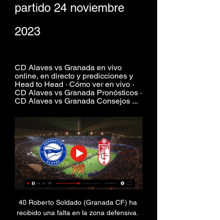
partido 24 noviembre 
2023
CD Alaves vs Granada en vivo 
online, en directo y predicciones y 
Head to Head · Cómo ver en vivo · 
CD Alaves vs Granada Pronósticos · 
CD Alaves vs Granada Consejos ...
40 Roberto Soldado (Granada CF) ha 
recibido una falta en la zona defensiva. 