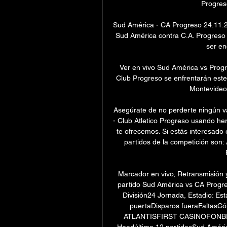
Progreso
Sud América - CA Progreso 24.11.20
Sud América contra C.A. Progreso y
ser en
Ver en vivo Sud América vs Progr
Club Progreso se enfrentarán este
Montevideo, 
Asegúrate de no perderte ningún va
- Club Atletico Progreso usando he
te ofrecemos. Si estás interesado 
partidos de la competición son:
Marcador en vivo, Retransmisión y
partido Sud América vs CA Progre
División24 Jornada, Estadio: Est
puertaDisparos fueraFaltasCó
ATLANTISFIRST CASINOFONBETP
Headúltimo 12 partidosSud Améric