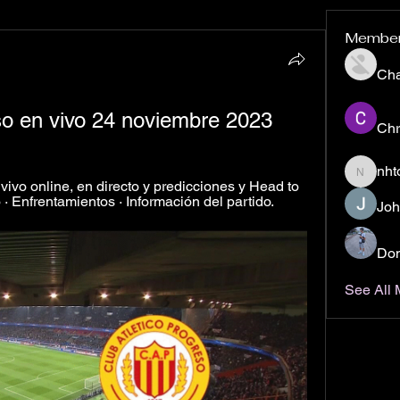
Membe
Ch
o en vivo 24 noviembre 2023
Chr
nht
nhto02z
ivo online, en directo y predicciones y Head to 
 · Enfrentamientos · Información del partido.
Joh
Don
See All