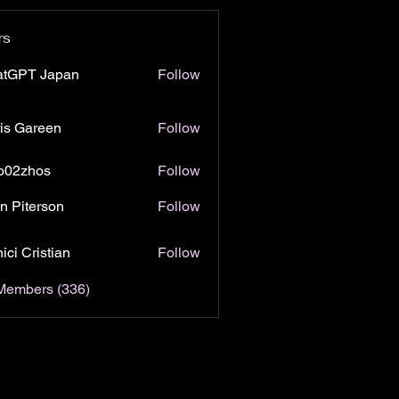
rs
atGPT Japan
Follow
is Gareen
Follow
o02zhos
Follow
hos
n Piterson
Follow
ici Cristian
Follow
 Members (336)