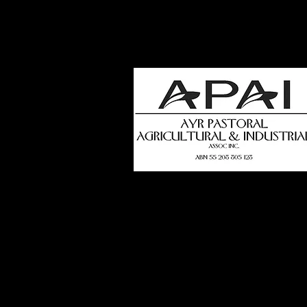
how
t