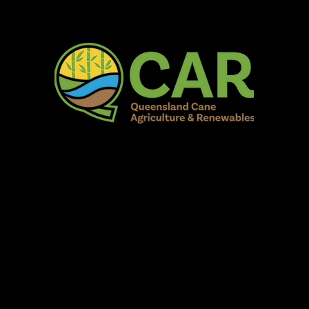
AR Burdekin S
Fun for all to Enjoy!
Home
Our Organisation
Show Info
Events
Schedule
Contac