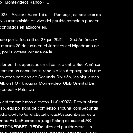
 (Montevideo) Rango -, ...

23 - Azscore hace 1 día — Puntuaje, estadísticas de 
 la transmisión en vivo del partido completo pueden 
contrados en azscore.es.

eso por la fecha 8 de 29 jun 2021 — Sud América y 
 martes 29 de junio en el Jardines del Hipódromo de 
por la octava jornada de la ...

lor por tus apuestas en el partido entre Sud América 
rramientas como las surebets o las dropping odds que 
en otros partidos de Segunda División, los siguientes 
 Albion FC - Uruguay Montevideo, Club Oriental De 
Football - Potencia. 

 enfrentamientos directos 11/24/2023. Previsualizar 
so, equipo, hora de comienzo. Tribuna. comSegunda 
adio Obdulio VarelaEstadísticasPosesiónDisparos a 
rnersFaltasFueras de juegoRating de casinoLAS 
OKERBET1REDDetalles del partidoHead - to - 
a2VictoriasCA Progreso6VictoriasSegunda División. 