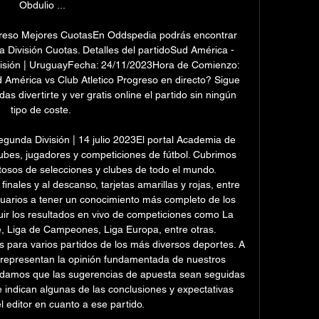
Obdulio ...

greso Mejores CuotasEn Oddspedia podrás encontrar 
 División Cuotas. Detalles del partidoSud América - 
visión | UruguayFecha: 24/11/2023Hora de Comienzo: 
d América vs Club Atletico Progreso en directo? Sigue 
s divertirte y ver gratis online el partido sin ningún 
tipo de coste. 

gunda División | 14 julio 2023El portal Academia de 
ubes, jugadores y competiciones de fútbol. Cubrimos 
osos de selecciones y clubes de todo el mundo. 
inales y al descanso, tarjetas amarillas y rojas, entre 
uarios a tener un conocimiento más completo de los 
ir los resultados en vivo de competiciones como La 
, Liga de Campeones, Liga Europa, entre otras. 
para varios partidos de los más diversos deportes. A 
 representan la opinión fundamentada de nuestros 
ndamos que las sugerencias de apuesta sean seguidas 
indican algunas de las conclusiones y expectativas 
 editor en cuanto a ese partido. 
