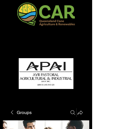
QCAR Burdekin Show
Fun for all to Enjoy!
Groups