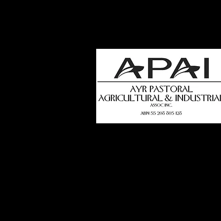
how
t