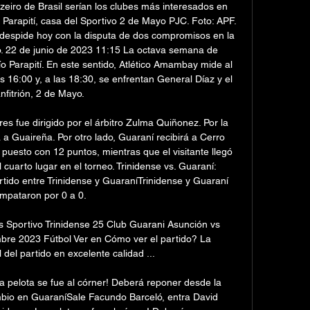
eiro de Brasil serían los clubes más interesados en 
o Parapití, casa del Sportivo 2 de Mayo PJC. Foto: APF. 
despide hoy con la disputa de dos compromisos en la 
. 22 de junio de 2023 11:15 La octava semana de 
o Parapití. En este sentido, Atlético Amambay mide al 
 16:00 y, a las 18:30, se enfrentan General Díaz y el 
nfitrión, 2 de Mayo. 

res fue dirigido por el árbitro Zulma Quiñonez. Por la 
 a Guaireña. Por otro lado, Guaraní recibirá a Cerro 
 puesto con 12 puntos, mientras que el visitante llegó 
cuarto lugar en el torneo. Trinidense vs. Guaraní: 
tido entre Trinidense y GuaraníTrinidense y Guaraní 
mpataron por 0 a 0. 

 Sportivo Trinidense 25 Club Guarani Asunción vs 
bre 2023 Fútbol Ver en Cómo ver el partido? La 
 del partido en excelente calidad ...

a pelota se fue al córner! Deberá reponer desde la 
mbio en GuaraníSale Facundo Barceló, entra David 