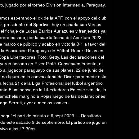
vo, jugado por el torneo Division Intermedia, Paraguay.

tamos esperando el ok de la APF, con el apoyo del club 
 presidente del Sportivo, hoy en charla con Versus 
 fichaje de Lucas Barrios Auriazules y franjeados ya 
rero pasado, por la cuarta fecha del Apertura 2023, 
 marco de público y acabó en victoria 3-1 a favor del 
de la Asociación Paraguaya de Fútbol. Robert Rojas en 
opa Libertadores. Foto: Getty. Las declaraciones del 
yeron pesado en River Plate. Consecuentemente, el 
 al jugador paraguayo de sus planes. 22 de junio de 
no figura en la convocatoria de River para medir esta 
 fecha 21 de la Liga Profesional del fútbol argentino. 
ante Fluminense en la Libertadores En este sentido, la 
michelis marginó a Rojas luego de las declaraciones 
ego Serrati, ayer a medios locales. 

: seguí el partido minuto a 9 sept 2023 — Resultado 
de este sábado 9 de septiembre. El partido se jugó en 
vivo a las 17:30hs.
