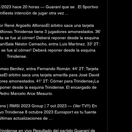
1/2023 hace 20 horas — Guaraní que se . El Sportivo 
ifiesta intención de jugar otra vez ...

tor René Argüello AlfonsoEl árbitro saca una tarjeta 
Alfonso. Trinidense tiene 3 jugadores amonestados. 36' 
ta se fue al córner! Deberá reponer desde la esquina 
aníSale Néstor Camacho, entra Luis Martinez. 33' 2T: 
 se fue al córner! Deberá reponer desde la esquina 
Trinidense. 

meo Benítez, entra Fernando Román. 44' 2T: Tarjeta 
sEl árbitro saca una tarjeta amarilla para José David 
ores amonestados. 41' 2T: Córner para Trinidense¡La 
eponer desde la esquina Trinidense. El encargado de 
 Pedro Marcelo Arce Meaurio. 

dens | RMSI 2023 Group | 7 oct 2023 — (Ver TV!!) En 
ivo Trinidense 8 octubre 2023 Eurosport es tu fuente 
últimas actualizaciones de ...

Trinidense en vivo Resultado del partido Guaraní de 