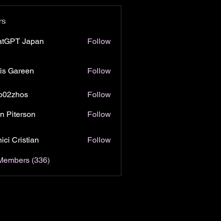
rs
atGPT Japan
Follow
is Gareen
Follow
o02zhos
Follow
hos
n Piterson
Follow
ici Cristian
Follow
 Members (336)