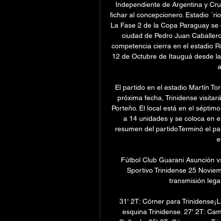
Independiente de Argentina y Cruz
fichar al concepcionero. Estadio ´ri
La Fase 2 de la Copa Paraguay se 
ciudad de Pedro Juan Caballero
competencia cierra en el estadio Rí
12 de Octubre de Itauguá desde las
a
El partido en el estadio Martín Tor
próxima fecha, Trinidense visitará
Porteño. El local está en el séptimo
a 14 unidades y se coloca en el 
resumen del partidoTerminó el par
e
Fútbol Club Guarani Asunción vs
Sportivo Trinidense 25 Noviem
transmisión legal
31' 2T: Córner para Trinidense¡L
esquina Trinidense. 27' 2T: Ca