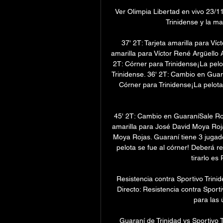
Ver Olimpia Libertad en vivo 23/1
Trinidense y la man
37' 2T: Tarjeta amarilla para Víc
amarilla para Víctor René Argüello 
2T: Córner para Trinidense¡La pelo
Trinidense. 36' 2T: Cambio en Guar
Córner para Trinidense¡La pelota
45' 2T: Cambio en GuaraníSale Ro
amarilla para José David Moya Roja
Moya Rojas. Guaraní tiene 3 jugad
pelota se fue al córner! Deberá r
tirarlo es
Resistencia contra Sportivo Trini
Directo: Resistencia contra Sport
para las 
Guaraní de Trinidad vs Sportivo 