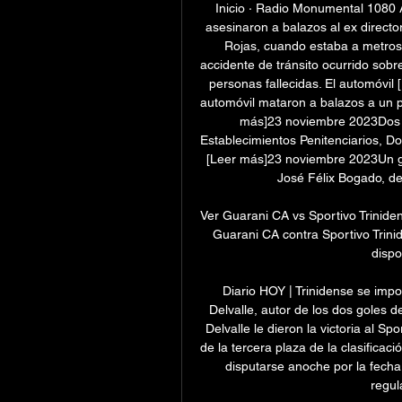
Inicio · Radio Monumental 1080
asesinaron a balazos al ex directo
Rojas, cuando estaba a metros
accidente de tránsito ocurrido sobr
personas fallecidas. El automóvil
automóvil mataron a balazos a un p
más]23 noviembre 2023Dos si
Establecimientos Penitenciarios, D
[Leer más]23 noviembre 2023Un gra
José Félix Bogado, de 
Ver Guarani CA vs Sportivo Triniden
Guarani CA contra Sportivo Trini
dispo
Diario HOY | Trinidense se impo
Delvalle, autor de los dos goles d
Delvalle le dieron la victoria al S
de la tercera plaza de la clasificaci
disputarse anoche por la fecha 
regul