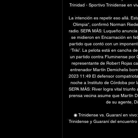
Trinidad - Sportivo Trinidense en vi
La intención es repetir eso allá. Es
Olimpia“, confirmó Norman Rieder,
radio. SEPA MÁS: Luqueño anuncia el
se midieron en Encarnación en feb
partido que contó con un imponente
‘Triki’. La pelota está en cancha 
un partido contra Fluminense por C
representante de Robert Rojas ca
entrenador Martín Demichelis borró
2023 11:49 El defensor compatriota 
noche a Instituto de Córdoba por la
SEPA MÁS: River logra vital triunfo 
prensa vecina asume que Martín De
de su agente, Di
◉ Trinidense vs. Guaraní en vivo
Trinidense y Guaraní del encuentro 