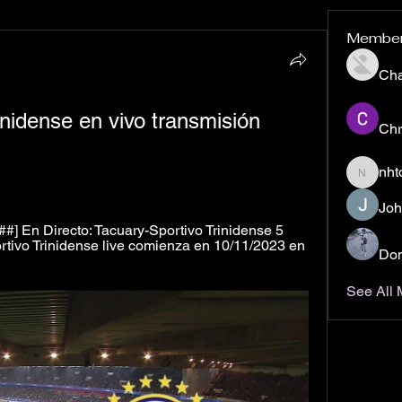
Membe
Ch
inidense en vivo transmisión 
Chr
nht
nhto02z
Joh
 En Directo: Tacuary-Sportivo Trinidense 5 
tivo Trinidense live comienza en 10/11/2023 en 
Don
See All