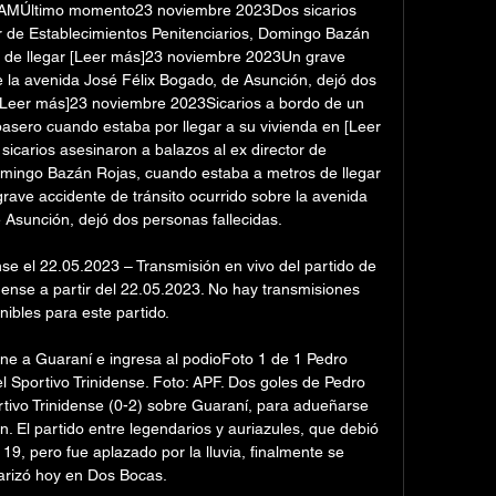
 AMÚltimo momento23 noviembre 2023Dos sicarios 
r de Establecimientos Penitenciarios, Domingo Bazán 
 de llegar [Leer más]23 noviembre 2023Un grave 
e la avenida José Félix Bogado, de Asunción, dejó dos 
 [Leer más]23 noviembre 2023Sicarios a bordo de un 
asero cuando estaba por llegar a su vivienda en [Leer 
carios asesinaron a balazos al ex director de 
omingo Bazán Rojas, cuando estaba a metros de llegar 
ve accidente de tránsito ocurrido sobre la avenida 
Asunción, dejó dos personas fallecidas. 

se el 22.05.2023 – Transmisión en vivo del partido de 
dense a partir del 22.05.2023. No hay transmisiones 
nibles para este partido.

ne a Guaraní e ingresa al podioFoto 1 de 1 Pedro 
el Sportivo Trinidense. Foto: APF. Dos goles de Pedro 
portivo Trinidense (0-2) sobre Guaraní, para adueñarse 
ón. El partido entre legendarios y auriazules, que debió 
19, pero fue aplazado por la lluvia, finalmente se 
arizó hoy en Dos Bocas. 
