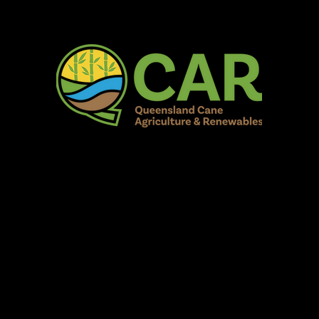
AR Burdekin S
Fun for all to Enjoy!
Home
Our Organisation
Show Info
Events
Schedule
Contac