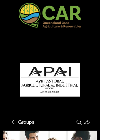
QCAR Burdekin Show
Fun for all to Enjoy!
Groups