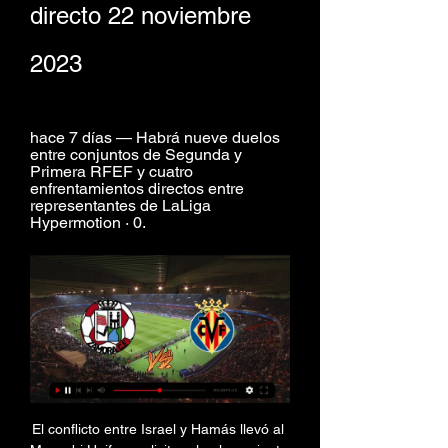
directo 22 noviembre 
2023
hace 7 días — Habrá nueve duelos 
entre conjuntos de Segunda y 
Primera RFEF y cuatro 
enfrentamientos directos entre 
representantes de LaLiga 
Hypermotion · 0.
El conflicto entre Israel y Hamás llevó al Maccabi Haifa a solicitar el aplazamiento de un partido que se tenía que haber jugado el 26 de octubre en La Cerámica. La UEFA lo fijó para el 6 de diciembre, justo la semana destinada para la segunda eliminatoria de Copa del Rey. Una vez conocido el pase de los groguets, el calendario no daba más alternativas para el Zamora-Villarreal que este miércoles día 22, en medio del regreso de jugadores tras el parón FIFA. 

Pese a ello, admitió que con la calidad de los jugadores contrarios habrá momentos del partido en el que los de Unai Emery les van "a someter", pero "inicialmente vamos a afrontarlo como cualquier partido de liga". Sobre el estado del campo del Ruta de la Plata, por las heladas de las últimas noches en Zamora, aseguró que las condiciones serán buenas y el césped no estará más duro de lo habitual, ya que lleva días sin jugarse en él y ha recibido los tratamientos necesarios para esta época del año. Consideró que el hecho de que el Villarreal vaya a jugar con público tras meses sin hacerlo no le va a influir, ya que es un equipo acostumbrado a grandes escenarios tanto nacionales como internacionales. 

(fútbol>>) Directo Zamora-Villarreal en vivo 22 noviembre 20 hace 4 minutos — (fútbol>>) Directo Zamora-Villarreal en vivo 22 noviembre 2023 Zamora y Villarreal tuvieron 1 enfrentamiento directo en los últimos 3 años .

Zamora - Villarreal, por internet y televisión hace 18 horas — Se puede ver en directo por televisión gracias a la transmisión del canal Movistar Liga de Campeones 2. El cuadro zamorano, que juega en ...

Fútbol Zamora vs Villarreal 22/11/2023 dentro de 6 horas — Zamora. -. Villarreal. 22.11.23. Zamora. 20:00. Transmisión en vivo. Villarreal. Revisión. H2H. Fútbol Zamora vs Villarreal Copa del Rey 22/11/ ...

Diario de noticias Zamora 24 Horas. La opinión de la gente de Zamora. Provincia El Tribunal Supremo abre procedimiento a Baltar al apreciar indicios de delito contra seguridad vial en Zamora Provincia Ical 21/11/2023 2 Los embalses recogen 56 hm3 esta semana y la reserva hídrica sube un 0, 1% EP 0 Las farmacias de Benavente asumen el servicio de nocturno de las Zonas Básicas de Salud de Tera y Vidriales Redacción 3 Recolección comercial en la provincia de Zamora: ¿Qué hay que saber? Curso gratuito de defensa personal con motivo del 25N Arranca la temporada de setas y con ella el furtivismo en el monte zamorano M. L | V. M La Asociación de Turismo Arribes del Duero sigue dando pasos al frente Declarada una plaga del "insecto perforador más peligroso" en 105 municipios de Zamora 20/11/2023 Adiós a los problemas de abastecimiento en Santovenia del Esla Deportes Fran González desvela que se ha sentido solo: “Ni era el momento ni me merecía esto con una llamada” Gonzalo Rodríguez 13 Fran González, destituido como entrenador del Balonmano Zamora 6 El Intersala Zamora, listo para enfrentarse a la lucha por el liderato El Zamora Rugby da un salto con su segunda victoria Pedro Gallego, presidente del CD Benavente: "A finales de este año o principios del próximo tendré la decisión tomada" Carlos García 1 El Moraleja continúa con paso firme, el Racing Benavente se descuelga del liderato y dos partidos acaban con 10-0: así fue la décima jornada de la Provincial 4 Pruebas en Zamora, Palencia y Madrid: así fue el fin de semana del CD Zamora Corre Sucesos Pillado en Zamora conduciendo drogado y sin carné VÍDEO | Macrooperación de la Guardia Civil de Zamora: dos detenidos, 56 investigados y 40 zamoranos afectados M. 

Los encuentros coperos están fijados para el 5, 6 y 7 de diciembre, pero el Villarreal no puede jugar en esa fecha, como ya se sabía en el sorteo. La RFEF ya confirmó entonces que el encuentro del Villarreal se disputaría el miércoles 22 de noviembre a las 21:00 horas. Y el bombo dictaminó que el Zamora sería el adversario, al igual que sucedió hace dos años. La coincidencia con el encuentro de Europa League ante el Maccabi Haifa, que acogerá La Cerámica el 6 de diciembre, ha obligado al cambio. 

Zamora - Villarreal, por internet y televisión21 noviembre, 2023 - SatCesc El Estadio Ruta de la Plata es el escenario este miércoles del encuentro de fútbol que enfrenta al equipo local del Zamora Club de Fútbol contra el conjunto del Villarreal Club de Fútbol. Corresponde a la segunda ronda de la Copa del Rey que se juega a partido único. El equipo vencedor se clasifica para la siguiente eliminatoria, mientras que el perdedor queda eliminado. Se puede ver en directo por televisión gracias a la transmisión del canal Movistar Liga de Campeones 2. El cuadro zamorano, que juega en Segunda Federación, afronta en casa este choque del torneo del KO contra el conjunto castellonense que milita en la Primera División. En la anterior ronda el Zamora eliminó al Racing Santander en la tanda de penaltis, mientras que el Villarreal hizo lo propio con el Chiclana (0-5). El partido se juega este miércoles, 22 de noviembre de 2023 21, 00 horas: Copa del Rey. 

Aunque consciente de la diferencia que separa a ambos equipos, no renunció a tener un regalo de Reyes por adelantado con el pase de fase frente al Villarreal, para lo que el equipo rojiblanco competirá lo mejor posible e intentará hacer su juego habitual. Al respecto, sostuvo que el Zamora no a va cerrarse para jugar a la contra, sino que intentará aplicar los mismos patrones que cuando se enfrenta en liga a equipos de Segunda B. 

Dónde ver el Zamora Villarreal del miércoles 22 de Estadio Ruta de la Plata - Zamora. Zamora. - Villarreal. Personaliza tu agenda deportiva. Escoge tus equipos favoritos pulsando. Sin información de TV.

Deportes - Noticias y Última Hora hace 9 minutos — Sigue las últimas noticias deportivas de Zamora, Castilla y León, España y deporte internacional con La Opinión de Zamora: fútbol, tenis, balonmano, ...

Zamora vs Villarreal CF EN DIRECTO 22. 11. 2023 | Fútbol - FlashscoreSigue el Zamora vs Villarreal CF 22. 2023 en directo, livescore, últimos resultados de Zamora, noticias, información, historial de enfrentamientos Zamora vs Villarreal CF (H2H). La cobertura del fútbol de Flashscore incluye resultados de fútbol y noticias de fútbol de más de 1000 competiciones de todo el mundo. Zamora, Real Madrid, FC Barcelona, Manchester City, PSG, LaLiga, Copa del Rey, Premier League, Bundesliga, Serie A, Ligue 1, Champions League, Europa League, Copa Libertadores, etc. 

La ilusión del Zamora se topa con el debut de Marcelino hace 8 horas — Villarreal CF Calendario Plantilla y estadísticas Resultados y clasificación Villarreal femenino. DIRECTO. Clasificación de LaLiga EA Sports ...

Los zamoranos eliminaron al Racing en la tanda de penaltis en la primera ronda de Copa. La temporada de los viriatos apunta alto al ser segundos del Grupo 1 de Segunda RFEF. Televisión: ¿Cómo ver en directo en TV el Zamora - Villarreal de la Copa del Rey? El Zamora - Villarreal de la segunda ronda de la Copa del Rey se podrá disfrutar en directo en televisión a través de Movistar Liga de Campeones 2 por Movistar Plus+ (M61) y en Orange (O116). El Villarreal le endosó una manita al Chiclana en la primera ronda. 

P | M. L Se lleva botellas de aceite y cajas de cerveza de un trastero en Zamora: detenido el presunto ladrón Verónica Muriel Identifican a la estafadora del timo del 'tocomocho' en Zamora Accidente en la A-11 a causa de un turismo que circulaba en sentido contrario 19/11/2023 7 Cultura El Museo Etnográfico acoge el espectáculo de ilusionismo ritual ‘La cámara de las maravillas’ Visita guiada gratuita por partida doble en el Museo de Zamora La Cofradía de la Esperanza de Zamora organiza un Certamen de Bandas M. L La voz del zamorano Luis Santana maravilla en una de las salas más emblemáticas del mundo Banda sonora a la ilusión para esta semana en el Ramos Carrión Los niños zamoranos trabajan como 'jabatos' en los talleres del Museo de Balastar Lobo Comienza un nuevo ciclo de conferencias en la catedral Campo La Lonja de Zamora honra la memoria de José María Casas Unión de Uniones teme que Planas, que se mantiene en Agricultura, "siga a rajatabla" el acuerdo PSOE-Sumar El cultivo que resiste hasta la sequía llega a Zamora como una oportunidad de negocio Últimos días para que los agricultores zamoranos presenten sus solicitudes al Programa Cultiva Concedidas ayudas por importe de 21, 1 millones de euros para inversiones en bodegas 18/11/2023 Castilla y León Las Cortes de Castilla y León demandan “tomar decisiones firmes” para garantizar que ningún niño “quede atrás” en el Día Mundial de la Infancia El Kit Digital solo llega a 17. 

Copa del Rey | ¿Por qué se juega este miércoles el Zamora-Villarreal de Copa? 21/11/2023 a las 15:49 CET Por increíble que parezca, el conflicto entre Hamás e Israel hace que el Ruta de la Plata acoja mañana un encuentro coperoEl Villarreal no podía jugar en los días previstos ya que debe recuperar un choque europeo pospuesto por la guerra Israel y la organización Hamás se enfrentan en un conflicto bélico, el Zamora y el Villarreal se ven obligados a jugar mañana miércoles, día 22 de noviembre, un partido de Copa. El aleteo de una mariposa en Tokio, las causas y los efectos. Y es que el trágico conflicto que se dirime en la Franja de Gaza ha trastocado los planes de muchas competiciones deportivas, lo que ha acabado afectando incluso a la segunda ronda de Copa del Rey en España. 

El Villarreal llega crecido al partido ante el Zamora pero sin acabar de 'fiarse' de un Segunda BVILA-REAL. (EFE). El Villarreal afronta el partido de este martes de la Copa del Ray contra el Zamora, que cuenta con todos sus jugadores disponibles y con la ilusión de comenzar comenzar el año ante un rival "del top 5" del fútbol español y uno de los grandes equipos de Europa, como es el conjunto castellonense. El director deportivo del Zamora, César Villafañe, resaltó esa condición del club amarillo, lo que hace que sea "muy bonito y a la vez ilusionante" para un equipo de Segunda B recibir a ese rival