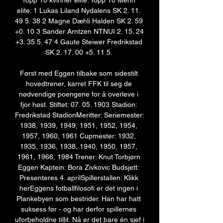
Topp 10 kvinner elite: Topp 10 Menn 
elite: 1 Lukas Liland Nydalens SK 2. 11. 
49 5. 38 2 Magne Dæhli Halden SK 2. 59 
+0. 10 3 Sander Arntzen NTNUI 2. 15. 24 
+3. 35 5. 47 4 Gaute Steiwer Fredrikstad 
SK 2. 17. 00 +5. 11 5. 

Først med Eggen tilbake som sidestilt 
hovedtrener, karret FFK til seg de 
nødvendige poengene for å overleve i 
fjor høst. Stiftet: 07. 05. 1903 Stadion: 
Fredrikstad StadionMeritter: Seriemester: 
1938, 1939, 1949, 1951, 1952, 1954, 
1957, 1960, 1961 Cupmester: 1932, 
1935, 1936, 1938, 1940, 1950, 1957, 
1961, 1966, 1984 Trener: Knut Torbjørn 
Eggen Kaptein: Bora Zivkovic Budsjett: 
Presenteres 4. aprilSpillerstallen: Klikk 
herEggens fotballfilosofi er det ingen i 
Plankebyen som bestrider. Han har hatt 
suksess før - og har derfor spillernes 
uforbeholdne tillit. Nå er det bare én sjef i 