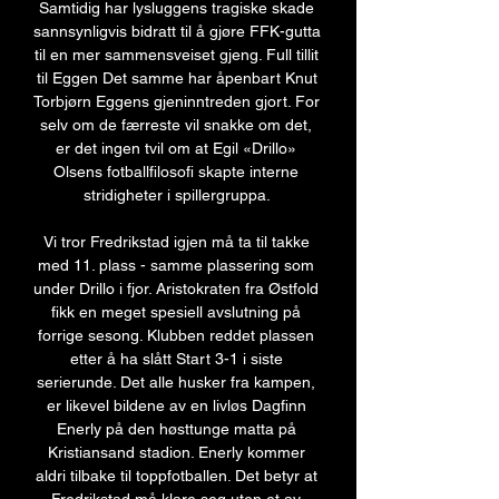
Samtidig har lysluggens tragiske skade 
sannsynligvis bidratt til å gjøre FFK-gutta 
til en mer sammensveiset gjeng. Full tillit 
til Eggen Det samme har åpenbart Knut 
Torbjørn Eggens gjeninntreden gjort. For 
selv om de færreste vil snakke om det, 
er det ingen tvil om at Egil «Drillo» 
Olsens fotballfilosofi skapte interne 
stridigheter i spillergruppa. 

Vi tror Fredrikstad igjen må ta til takke 
med 11. plass - samme plassering som 
under Drillo i fjor. Aristokraten fra Østfold 
fikk en meget spesiell avslutning på 
forrige sesong. Klubben reddet plassen 
etter å ha slått Start 3-1 i siste 
serierunde. Det alle husker fra kampen, 
er likevel bildene av en livløs Dagfinn 
Enerly på den høsttunge matta på 
Kristiansand stadion. Enerly kommer 
aldri tilbake til toppfotballen. Det betyr at 