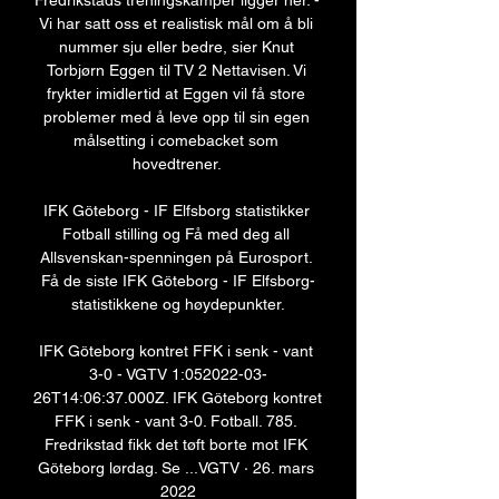
Fredrikstads treningskamper ligger her. - 
Vi har satt oss et realistisk mål om å bli 
nummer sju eller bedre, sier Knut 
Torbjørn Eggen til TV 2 Nettavisen. Vi 
frykter imidlertid at Eggen vil få store 
problemer med å leve opp til sin egen 
målsetting i comebacket som 
hovedtrener. 

IFK Göteborg - IF Elfsborg statistikker 
Fotball stilling og Få med deg all 
Allsvenskan-spenningen på Eurosport. 
Få de siste IFK Göteborg - IF Elfsborg-
statistikkene og høydepunkter.

IFK Göteborg kontret FFK i senk - vant 
3-0 - VGTV 1:052022-03-
26T14:06:37.000Z. IFK Göteborg kontret 
FFK i senk - vant 3-0. Fotball. 785. 
Fredrikstad fikk det tøft borte mot IFK 
Göteborg lørdag. Se ...VGTV · 26. mars 
2022
