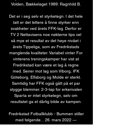
Volden, Bækkelaget 1989: Ragnhild B. 

Det er i seg selv et styrketegn. I det hele 
tatt er det lettere å finne styrker enn 
svakheter ved årets FFK-lag. Derfor er 
TV 2 Nettavisens noe nøkterne tips vel 
så mye et resultat av det høye nivået i 
årets Tippeliga, som av Fredrikstads 
manglende kvaliteter. Variabel vinter For 
vinterens treningskamper har vist at 
Fredrikstad kan være et lag å regne 
med. Seirer mot lag som Viborg, IFK 
Göteborg, Elfsborg og Molde er sterkt. 
Samtidig har FFK også gått på et par 
stygge blemmer. 2-3-tap for erkerivalen 
Sparta er intet styrketegn, selv om 
resultatet ga et dårlig bilde av kampen. 

Fredrikstad Fotballklubb - Bummen stiller 
med følgende... 26. mars 2022 — 
Bummen stiller med følgende mannskap 