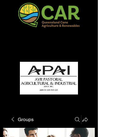
QCAR Burdekin Show
Fun for all to Enjoy!
Groups