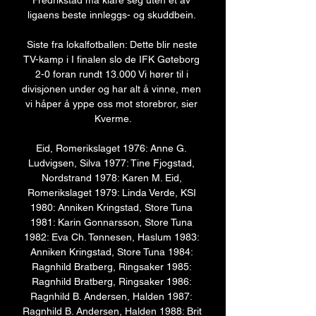
Fredrikstad må klare seg uten et av 
ligaens beste innleggs- og skuddbein. 

Siste fra lokalfotballen: Dette blir neste 
TV-kamp i I finalen slo de IFK Gøteborg 
2-0 foran rundt 13.000 Vi hører til i 
divisjonen under og har alt å vinne, men 
vi håper å yppe oss mot storebror, sier 
Kverme.

Eid, Romerikslaget 1976: Anne G. 
Ludvigsen, Silva 1977: Tine Fjogstad, 
Nordstrand 1978: Karen M. Eid, 
Romerikslaget 1979: Linda Verde, KSI 
1980: Anniken Kringstad, Store Tuna 
1981: Karin Gonnarsson, Store Tuna 
1982: Eva Ch. Tønnesen, Haslum 1983: 
Anniken Kringstad, Store Tuna 1984: 
Ragnhild Bratberg, Ringsaker 1985: 
Ragnhild Bratberg, Ringsaker 1986: 
Ragnhild B. Andersen, Halden 1987: 
Ragnhild B. Andersen, Halden 1988: Brit 