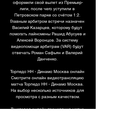
оформили свой вылет из Премьер-
лиги, после чего уступили в 
Петровском парке со счётом 1:2. 
Главным арбитром встречи назначен 
Василий Казарцев, которому будут 
помогать лайнсмены Рашид Абусуев и 
Алексей Воронцов. За систему 
видеопомощи арбитрам (VAR) будут 
отвечать Роман Сафьян и Валерий 
Данченко. 

Торпедо НН - Динамо Москва онлайн 
Смотрите онлайн видеотрансляцию 
матча Торпедо НН - Динамо Москва. 
На выбор несколько источников для 
просмотра с разным качеством.

Текстовая онлайн трансляция матча 
Торпедо - Динамо 15 июл. 2023 г. — 
Москва. Стадион "Лужники". Судья - 
Артем Любимов (Санкт-Петербург). 