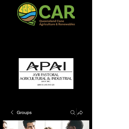
QCAR Burdekin Show
Fun for all to Enjoy!
Groups