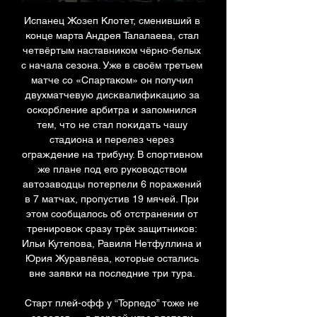
Испанец Жозеп Клотет, сменивший в 
конце марта Андрея Талалаева, стал 
четвёртым наставником чёрно-белых 
с начала сезона. Уже в своём третьем 
матче со «Спартаком» он получил 
двухматчевую дисквалификацию за 
оскорбление арбитра и запомнился 
тем, что не стал покидать чашу 
стадиона и перелез через 
ограждение на трибуну. В спортивном 
же плане под его руководством 
автозаводцы потерпели 6 поражений 
в 7 матчах, пропустив 19 мячей. При 
этом сообщалось об отстранении от 
тренировок сразу трёх защитников: 
Ильи Кутепова, Равиля Нетфуллина и 
Юрия Журавлёва, которые остались 
вне заявки на последние три тура. 

Старт плей-офф у “Торпедо” тоже не 