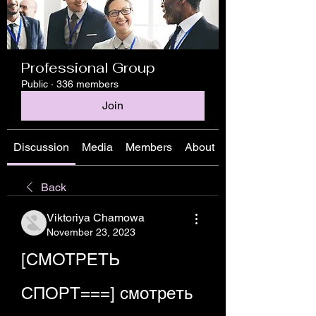
Professional Group
Public
·
336 members
Join
Discussion
Media
Members
About
Back
Viktoriya Chamowa
November 23, 2023
[СМОТРЕТЬ 
СПОРТ===] смотреть 