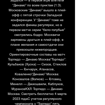
задался — в первой игре влетели 
“Динамо” по всем пунктам (1:3). 
Московские “Динамо” вышло в плей-
офф с пятой строчки Западной 
конференции. У “Динамо” тоже не 
задался финиш регулярки, но в 
первом матче серии “бело-голубые” 
смотрелись бодро. Москвичи 
заряжены драться в плей-офф, в 
плане желания и самоотдачи они 
превзошли нижегородцев. 
Ориентировочные составы на матч 
Торпедо — Динамо Москва“Торпедо”: 
Кульбаков (Хуска) — Сизов, Стеклов 
— Гончарук, Атанасов, 
Коваленко“Динамо” Москва: 
Коновалов (Волков) — Готовец, 
Менелл — Джиошвили, Каблуков, 
МурановКХЛ: Торпедо — Динамо 
Москва. Смотреть бесплатно 4 марта 
2023 годаС учетом регулярного 
чемпионата у “Торпедо” пять 