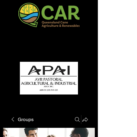
QCAR Burdekin Show
Fun for all to Enjoy!
Groups