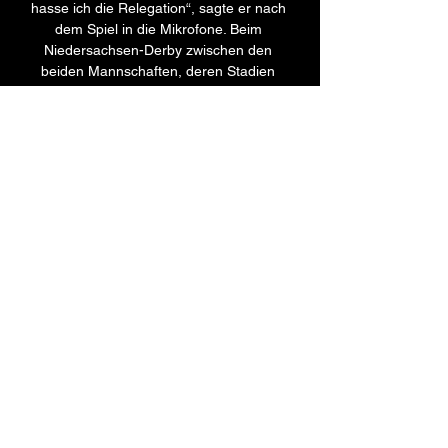
hasse ich die Relegation“, sagte er nach 
dem Spiel in die Mikrofone. Beim 
Niedersachsen-Derby zwischen den 
beiden Mannschaften, deren Stadien 
gerade einmal 35 Kilometer auseinander 
liegen, werden die Augen aller 
Beobachter dann vor allen Dingen auf 
zwei Spielern ruhen. 

Hamburger SV, 4:3 n.V., DFB-Pokal 
1980/81 Viertelfinale Spielschema der 
Begegnung zwischen Eintracht 
Braunschweig und Hamburger SV 4:3 
n.V. (2:2) (2:2) DFB-Pokal, 1980/81, 
Viertelfinale am Samstag, 28.

Start Vereinsmanagement BTSV. 
Interaktiv. Zurück. Newsletter · 
Newsletter Abmeldung Ticket-Infos für 
das Auswärtsspiel gegen den 
Hamburger SV. Vorverkauf ist ...
