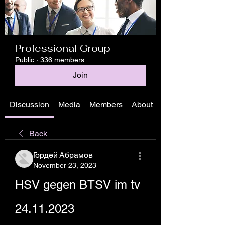
Professional Group
Public
·
336 members
Join
Discussion
Media
Members
About
Back
Гордей Абрамов
November 23, 2023
HSV gegen BTSV im tv 
24.11.2023