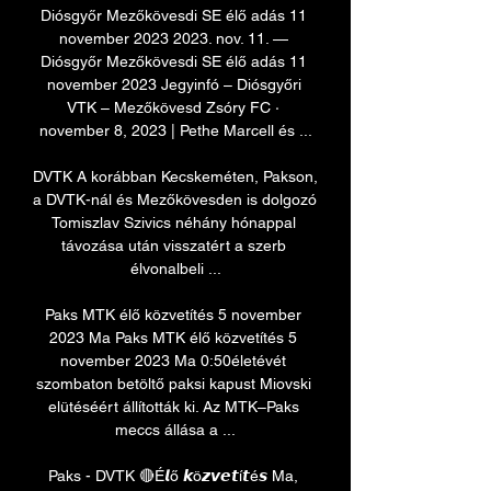
Diósgyőr Mezőkövesdi SE élő adás 11 
november 2023 2023. nov. 11. — 
Diósgyőr Mezőkövesdi SE élő adás 11 
november 2023 Jegyinfó – Diósgyőri 
VTK – Mezőkövesd Zsóry FC · 
november 8, 2023 | Pethe Marcell és ...

DVTK A korábban Kecskeméten, Pakson, 
a DVTK-nál és Mezőkövesden is dolgozó 
Tomiszlav Szivics néhány hónappal 
távozása után visszatért a szerb 
élvonalbeli ...

Paks MTK élő közvetítés 5 november 
2023 Ma Paks MTK élő közvetítés 5 
november 2023 Ma 0:50életévét 
szombaton betöltő paksi kapust Miovski 
elütéséért állították ki. Az MTK–Paks 
meccs állása a ...

Paks - DVTK 🔴É𝙡ő 𝙠ö𝙯𝙫𝙚𝙩í𝙩é𝙨 Ma, 