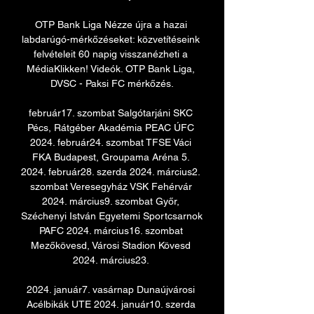
OTP Bank Liga Nézze újra a hazai 
labdarúgó-mérkőzéseket: közvetítéseink 
felvételeit 60 napig visszanézheti a 
MédiaKlikken! Videók. OTP Bank Liga, 
DVSC - Paksi FC mérkőzés.

február17. szombat Salgótarjáni SKC 
Pécs, Rátgéber Akadémia PEAC ÚFC 
2024. február24. szombat TFSE Váci 
FKA Budapest, Groupama Aréna 5. 
2024. február28. szerda 2024. március2. 
szombat Veresegyház VSK Fehérvár 
2024. március9. szombat Győr, 
Széchenyi István Egyetemi Sportcsarnok 
PAFC 2024. március16. szombat 
Mezőkövesd, Városi Stadion Kövesd 
2024. március23. 

2024. január7. vasárnap Dunaújvárosi 
Acélbikák UTE 2024. január10. szerda 