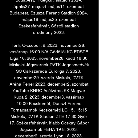
Budapest, Hidegkuti stadion 2024. 
április27. május4. május11. szombat 
Budapest, Szusza Ferenc Stadion 2024. 
május18. május25. szombat 
Székesfehérvár, Sóstói-stadion 
eredmény 2023. 

férfi, C-csoport 9. 2023. november26. 
vasárnap 16:00 N/A Gödöllői KC ERSTE 
Liga 16. 2023. november28. kedd 18:30 
Miskolci Jégcsarnok DVTK Jegesmedvék 
SC Csíkszereda Euroliga 7. 2023. 
november29. szerda Miskolc, DVTK 
Aréna Fener 2023. december2. szombat 
YouTube KNRC Acélváros KK Magyar 
Kupa 2. 2023. december3. vasárnap 
10:00 Kecskemét, Dunszt Ferenc 
Tornacsarnok Kecskeméti LC 15. 15:15 
Miskolc, DVTK Stadion ZTE 17:30 Győr 
17. Székesfehérvár, Ifjabb Ocskay Gábor 
Jégcsarnok FEHA 19 8. 2023. 
december6. szerda Lyon 18. 2023. 
