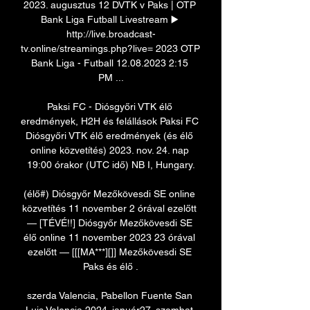
2023. augusztus 12 DVTK v Paks | OTP 
Bank Liga Futball Livestream ▶️ 
http://live.broadcast-
tv.online/streamings.php?live= 2023 OTP 
Bank Liga - Futball 12.08.2023 2:15 
PM ...

Paksi FC - Diósgyőri VTK élő 
eredmények, H2H és felállások Paksi FC 
Diósgyőri VTK élő eredmények (és élő 
online közvetítés) 2023. nov. 24. nap 
19:00 órakor (UTC idő) NB I, Hungary.

(élő#) Diósgyőr Mezőkövesdi SE online 
közvetítés 11 november 2 órával ezelőtt 
— [TÉVÉ!!] Diósgyőr Mezőkövesdi SE 
élő online 11 november 2023 23 órával 
ezelőtt — [[[MA***][]] Mezőkövesdi SE 
Paks és élő .

szerda Valencia, Pabellon Fuente San 