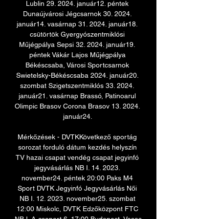
Lublin 29. 2024. január12. péntek 
Dunaújvárosi Jégcsarnok 30. 2024. 
január14. vasárnap 31. 2024. január18. 
csütörtök Gyergyószentmiklósi 
Műjégpálya Sepsi 32. 2024. január19. 
péntek Vákár Lajos Műjégpálya 
Békéscsaba, Városi Sportcsarnok 
Swietelsky-Békéscsaba 2024. január20. 
szombat Szigetszentmiklós 33. 2024. 
január21. vasárnap Brassó, Patinoarul 
Olimpic Brasov Corona Brasov 13. 2024. 
január24. 

Mérkőzések - DVTKKövetkező sportág 
sorozat forduló dátum kezdés helyszín 
TV hazai csapat vendég csapat jegyinfó 
jegyvásárlás NB I. 14. 2023. 
november24. péntek 20:00 Paks M4 
Sport DVTK Jegyinfó Jegyvásárlás Női 
NB I. 12. 2023. november25. szombat 
12:00 Miskolc, DVTK Edzőközpont FTC 