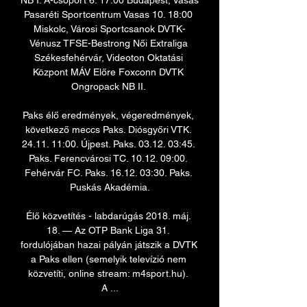
NB I. A-csoport 6. 17:00 Budapest, Vasas 
Pasaréti Sportcentrum Vasas 10. 18:00 
Miskolc, Városi Sportcsanok DVTK-
Vénusz TFSE-Bestrong Női Extraliga 
Székesfehérvár, Videoton Oktatási 
Központ MÁV Előre Foxconn DVTK 
Ongropack NB II. 

Paks élő eredmények, végeredmények, 
következő meccs Paks. Diósgyőri VTK. 
24.11. 11:00. Újpest. Paks. 03.12. 03:45. 
Paks. Ferencvárosi TC. 10.12. 09:00. 
Fehérvár FC. Paks. 16.12. 03:30. Paks. 
Puskás Akadémia.

Élő közvetítés - labdarúgás 2018. máj. 
18. — Az OTP Bank Liga 31. 
fordulójában hazai pályán játszik a DVTK 
a Paks ellen (semelyik televízió nem 
közvetíti, online stream: m4sport.hu). 
A ...
