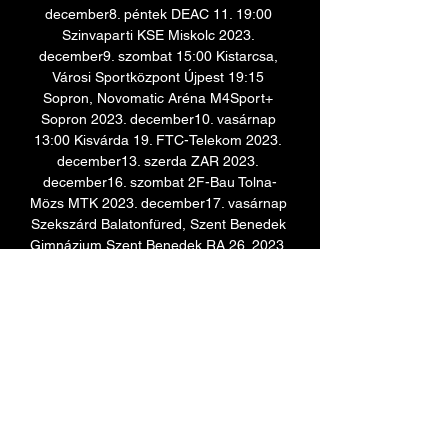
december8. péntek DEAC 11. 19:00 
Szinvaparti KSE Miskolc 2023. 
december9. szombat 15:00 Kistarcsa, 
Városi Sportközpont Újpest 19:15 
Sopron, Novomatic Aréna M4Sport+ 
Sopron 2023. december10. vasárnap 
13:00 Kisvárda 19. FTC-Telekom 2023. 
december13. szerda ZAR 2023. 
december16. szombat 2F-Bau Tolna-
Mözs MTK 2023. december17. vasárnap 
Szekszárd Balatonfüred, Szent Benedek 
Gimnázium Szent Benedek RA 26. 2023. 
december19. kedd Budapest, 
Tüskecsarnok 2023. december20. szerda 
Schio 21. 2023. december22. 

((Nézd online===)) KTE FTC adás 5 
november 2023 2023. nov. 4. — — - 
19:00 PAKSI FC STADION DVSC Újpest 
FC OTP Bank Liga 8. - 00... [[[nézd 
élőben@@@]((]] PAFC Diósgyőr online 