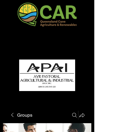
QCAR Burdekin Show
Fun for all to Enjoy!
Groups