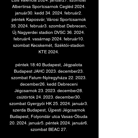
Luis Valencia 2024. január27. szombat 
Albertirsa Sportcsarnok Cegléd 2024. 
január30. kedd 34. 2024. február2. 
péntek Kaposvár, Városi Sportcsarnok 
35. 2024. február3. szombat Debrecen, 
Új Nagyerdei stadion DVSC 36. 2024. 
február4. vasárnap 2024. február10. 
szombat Kecskemét, Széktói-stadion 
KTE 2024. 

péntek 18:40 Budapest, Jégpalota 
Budapest JAHC 2023. december23. 
szombat Fatum-Nyíregyháza 22. 2023. 
december26. kedd Debreceni 
Jégcsarnok 23. 2023. december28. 
csütörtök 24. 2023. december30. 
szombat Gyergyói HK 25. 2024. január3. 
szerda Budapest, Újpesti Jégcsarnok 
Budapest, Folyondár utca Vasas-Óbuda 
20. 2024. január5. péntek 2024. január6. 
szombat BEAC 27. 
