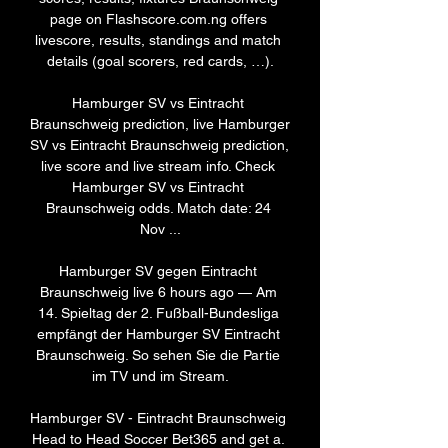
page on Flashscore.com.ng offers 
livescore, results, standings and match 
details (goal scorers, red cards, …).

Hamburger SV vs Eintracht 
Braunschweig prediction, live Hamburger 
SV vs Eintracht Braunschweig prediction, 
live score and live stream info. Check 
Hamburger SV vs Eintracht 
Braunschweig odds. Match date: 24 
Nov ...

Hamburger SV gegen Eintracht 
Braunschweig live 6 hours ago — Am 
14. Spieltag der 2. Fußball-Bundesliga 
empfängt der Hamburger SV Eintracht 
Braunschweig. So sehen Sie die Partie 
im TV und im Stream.

Hamburger SV - Eintracht Braunschweig 
Head to Head Soccer Bet365 and get a. 