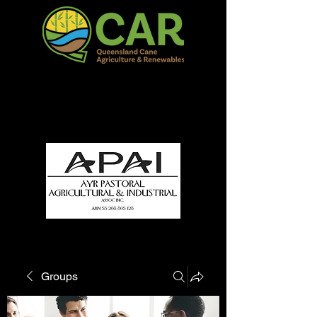
QCAR Burdekin Show
Fun for all to Enjoy!
Groups