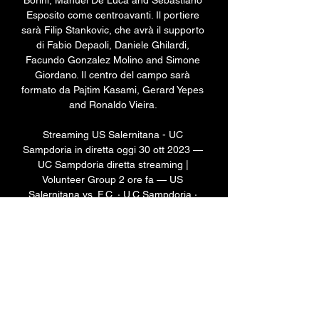
Borini, Manuel De Luca and Sebastiano 
Esposito come centroavanti. Il portiere 
sarà Filip Stankovic, che avrà il supporto 
di Fabio Depaoli, Daniele Ghilardi, 
Facundo Gonzalez Molino and Simone 
Giordano. Il centro del campo sarà 
formato da Pajtim Kasami, Gerard Yepes 
and Ronaldo Vieira. 

Streaming US Salernitana - UC 
Sampdoria in diretta oggi 30 ott 2023 — 
UC Sampdoria diretta streaming | 
Volunteer Group 2 ore fa — US 
Salernitana vs. F.C. · U.C Sampdoria · 
A.S. Roma · Atalanta BC US ...

Soccer, Italy: Sampdoria live scores, 
results, fixtures Sampdoria scores 
service is real-time, updating live. 
Upcoming matches: 24.11. Sampdoria vs 
Spezia, 03.12. Brescia vs Sampdoria, 
09.12. Sampdoria vs Lecco