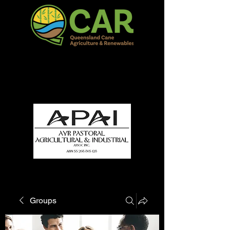
QCAR Burdekin Show
Fun for all to Enjoy!
Groups