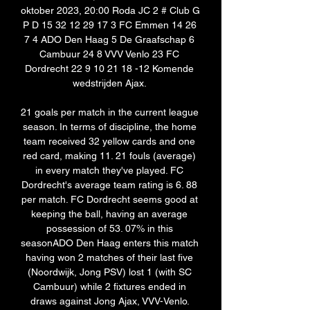
oktober 2023, 20:00 Roda JC 2 # Club G 
P D 15 32 12 29 17 3 FC Emmen 14 26 
7 4 ADO Den Haag 5 De Graafschap 6 
Cambuur 24 8 VVV Venlo 23 FC 
Dordrecht 22 9 10 21 18 -12 Komende 
wedstrijden Ajax. 

21 goals per match in the current league 
season. In terms of discipline, the home 
team received 32 yellow cards and one 
red card, making 11. 21 fouls (average) 
in every match they've played. FC 
Dordrecht's average team rating is 6. 88 
per match. FC Dordrecht seems good at 
keeping the ball, having an average 
possession of 53. 07% in this 
seasonADO Den Haag enters this match 
having won 2 matches of their last five 
(Noordwijk, Jong PSV) lost 1 (with SC 
Cambuur) while 2 fixtures ended in 
draws against Jong Ajax, VVV-Venlo. 
