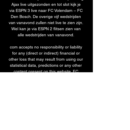
Ajax live uitgezonden en tot slot kijk je 
via ESPN 3 live naar FC Volendam – FC 
Den Bosch. De overige vijf wedstrijden 
van vanavond zullen niet live te zien zijn. 
Wel kan je via ESPN 2 flitsen zien van 
alle wedstrijden van vanavond. 

com accepts no responsibility or liability 
for any (direct or indirect) financial or 
other loss that may result from using our 
statistical data, predictions or any other 
content present on this website. FC 
Dordrecht - ADO Den Haag Preview, 
Live Streaming and PredictionIn their 
previous matches, FC Dordrecht won 2 
games (FC Den Bosch, Lisse) and lost 1 
(with Jong PSV) while 2 games ended in 
draws against Helmond Sport, FC 
Groningen. FC Dordrecht managed to 
score 11 goals and conceded 10 goals 
(11-10). FC Dordrecht scored an 