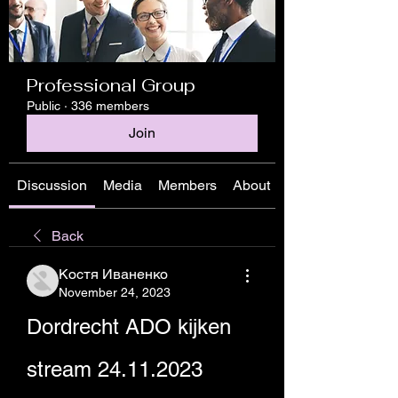
Professional Group
Public
·
336 members
Join
Discussion
Media
Members
About
Back
Костя Иваненко
November 24, 2023
Dordrecht ADO kijken 
stream 24.11.2023