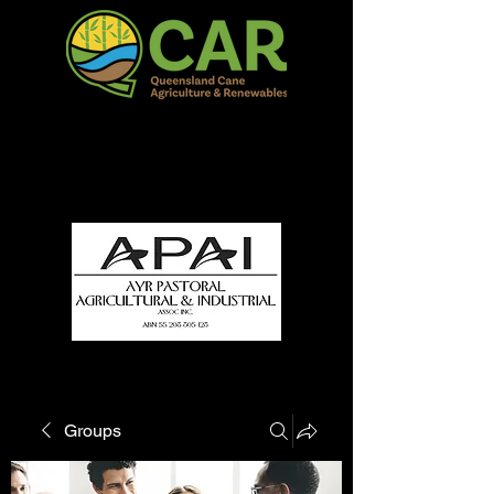
QCAR Burdekin Show
Fun for all to Enjoy!
Groups