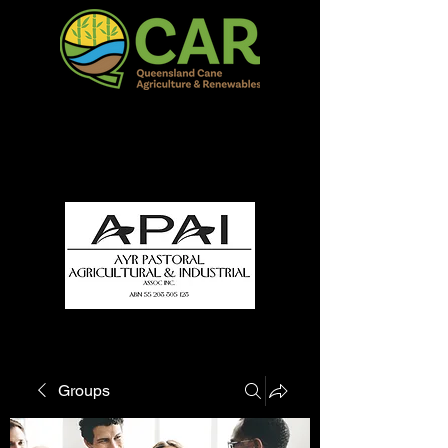
QCAR Burdekin Show
Fun for all to Enjoy!
Groups