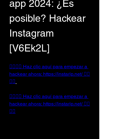
app 2024: ¿Es 
posible? Hackear 
Instagram 
[V6Ek2L]
👉🏻👉🏻 Haz clic aquí para empezar a 
hackear ahora: https://instarip.net/ 👈🏻
👈🏻
👉🏻👉🏻 Haz clic aquí para empezar a 
hackear ahora: https://instarip.net/ 👈🏻
👈🏻