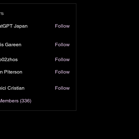
rs
atGPT Japan
Follow
is Gareen
Follow
o02zhos
Follow
hos
n Piterson
Follow
ici Cristian
Follow
 Members (336)