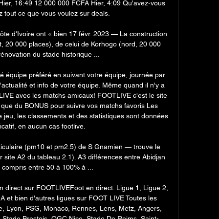
ier, 16:49 12 000 000 FCFA Hier, 4:09 Qu'avez-vous 
tout ce que vous voulez sur deals. 

e d'Ivoire ont « bien 17 févr. 2023 — La construction 
 20 000 places), de celui de Korhogo (nord, 20 000 
rénovation du stade historique ...

 équipe préféré en suivant votre équipe, journée par 
'actualité et info de votre équipe. Même quand il n'y a 
TLIVE avec les matchs amicaux! FOOTLIVE c'est le site 
, que du BONUS pour suivre vos matchs favoris Les 
jeu, les classements et des statistiques sont données 
dicatif, en aucun cas footlive. 

articulaire (pm10 et pm2.5) de S Gnamien — trouve le 
site A2 du tableau 2.1). A3 différences entre Abidjan 
 compris entre 50 à 100% à ...

en direct sur FOOTLIVEFoot en direct: Ligue 1, Ligue 2, 
 A et bien d'autres ligues sur FOOT LIVE Toutes les 
ille, Lyon, PSG, Monaco, Rennes, Lens, Metz, Angers, 
x, Stade Brestois, OGC Nice, Stade De Reims, Saint-