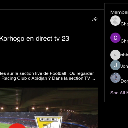
Membe
Ch
orhogo en direct tv 23 
Chr
nht
nhto02z
Joh
les sur la section live de Football . Où regarder 
Racing Club d'Abidjan ? Dans la section TV ...
Don
See All