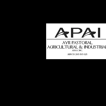
how
t