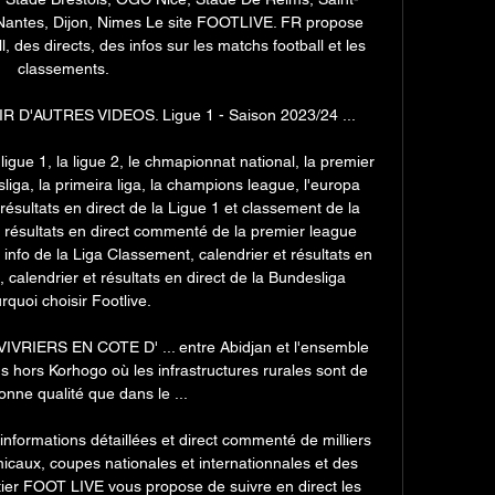
 Nantes, Dijon, Nimes Le site FOOTLIVE. FR propose 
, des directs, des infos sur les matchs football et les 
classements. 

OIR D'AUTRES VIDEOS. Ligue 1 - Saison 2023/24 ...

ligue 1, la ligue 2, le chmapionnat national, la premier 
esliga, la primeira liga, la champions league, l'europa 
t résultats en direct de la Ligue 1 et classement de la 
t résultats en direct commenté de la premier league 
 info de la Liga Classement, calendrier et résultats en 
 calendrier et résultats en direct de la Bundesliga 
rquoi choisir Footlive. 

IERS EN COTE D' ... entre Abidjan et l'ensemble 
ions hors Korhogo où les infrastructures rurales sont de 
nne qualité que dans le ...

formations détaillées et direct commenté de milliers 
aux, coupes nationales et internationnales et des 
ier FOOT LIVE vous propose de suivre en direct les 