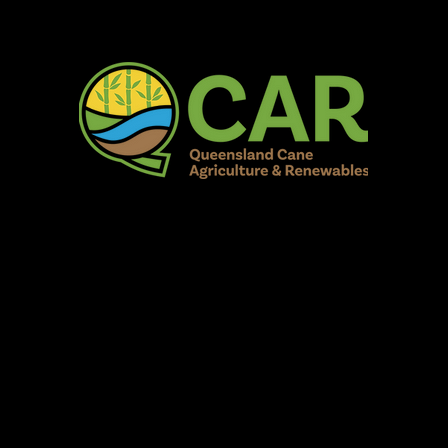
AR Burdekin S
Fun for all to Enjoy!
Home
Our Organisation
Show Info
Events
Schedule
Contac