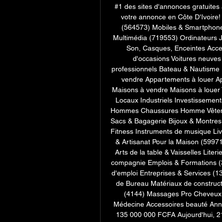
#1 des sites d'annonces gratuites 
votre annonce en Côte D'Ivoire!
(564573) Mobiles & Smartphones
Multimédia (719553) Ordinateurs 
Son, Casques, Enceintes Acces
d'occasions Voitures neuves 
professionnels Bateau & Nautisme
vendre Appartements à louer A
Maisons à vendre Maisons à louer
Locaux Industriels Investissemen
Hommes Chaussures Homme Vêtem
Sacs & Bagagerie Bijoux & Montres 
Fitness Instruments de musique Liv
& Artisanat Pour la Maison (5997
Arts de la table & Vaisselles Lite
compagnie Emplois & Formations (3
d'emploi Entreprises & Services (
de Bureau Matériaux de constructi
(4144) Massages Pro Cheveux &
Médecine Accessoires beauté Anno
135 000 000 FCFA Aujourd'hui, 2