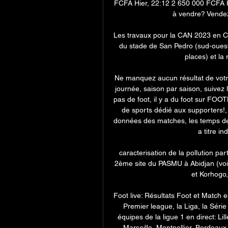
FCFA Hier, 22:12 2 650 000 FCFA H
à vendre? Vendez 
Les travaux pour la CAN 2023 en Côt
du stade de San Pedro (sud-ouest,
places) et la 
Ne manquez aucun résultat de votré
journée, saison par saison, suivez l
pas de foot, il y a du foot sur FOO
de sports dédié aux supporters!
données des matches, les temps de 
a titre in
caracterisation de la pollution p
2ème site du PASMU à Abidjan (voir 
et Korhogo,
Foot live: Résultats Foot et Match 
Premier league, la Liga, la Série
équipes de la ligue 1 en direct: L
Marseille, Montpellier, Bordeau