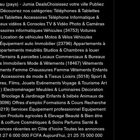
au (pays) - Jumia DealsChoisissez votre ville Publiez 
 Découvrez nos catégories: Téléphones & Tablettes 
 Tablettes Accessoires Téléphone Informatique & 
Jeux vidéos & Consoles TV & Vidéo Photo & Caméras 
soires informatiques Véhicules (34753) Voitures 
Location de véhicules Motos & Vélos Véhicules 
 Équipement auto Immobilier (23796) Appartements à 
ppartements meublés Studios & Chambres à louer 
 Terrains & parcelles Locaux Commerciaux & Bureaux 
ts Immobiliers Mode & Vêtements (18467) Vêtements 
ents Femme Chaussures Femme Vêtements Enfants 
Accessoires de mode & Tissus Loisirs (5018) Sport & 
res, Films, Jouets Evénements Voyage & Tourisme Art 
1) Electroménager Meubles & Luminaires Décoration 
rie Bricolage & Jardinage Enfants & bébés Animaux de 
096) Offres d'emploi Formations & Cours Recherche 
13219) Services Équipement professionnel Equipement 
on Produits agricoles & Elevage Beauté & Bien être 
 coiffure Cosmétiques & Soins Parfums Santé & 
nces récentes en Côte d’Ivoire Toutes les annonces 
1:27 6 000 000 FCFA Aujourd'hui, 21:25 75 000 000 