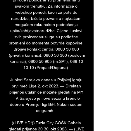
prirode i podložne su promjenama u 
svakom trenutku. Za informacije o 
webshop ponudi, kao i za potvrdu 
narudžbe, bićete pozvani u najkraćem 
mogućem roku nakon podnošenja 
upita/zahtjeva/narudžbe. Cijene i uslovi 
svih proizvoda/usluga su podložne 
promjeni do momenta potvrde kupovine. 
Brojevi kontakt centra: 0800 50 000 
(privatni korisnici), 0800 50 300 (poslovni 
korisnici), 0800 50 905 (m:SAT), 066 10 
10 10 (Prepaid/Dopuna). 

Juniori Sarajeva danas u Poljskoj igraju 
prvi meč Lige 2. okt 2023. — Direktan 
prijenos utakmice možete gledati na MY 
TV. Sarajevo je i ovu sezonu krenulo 
dobro u Premijer ligi BiH. Nakon sedam 
odigranih ...

((LIVE HD*)) Tuzla City GOŠK Gabela 
gledati prijenos 30 30. okt 2023. — (LIVE 