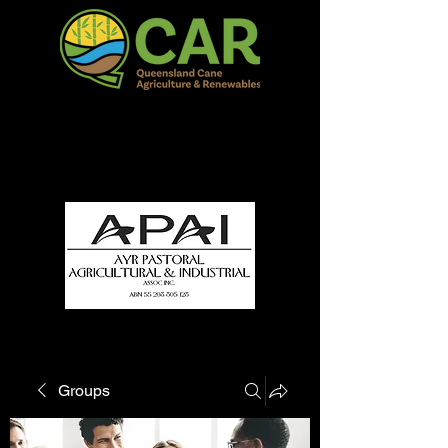
QCAR Burdekin Show
Fun for all to Enjoy!
Groups