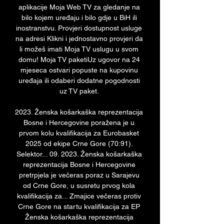
aplikacije Moja Web TV za gledanje na 
bilo kojem uređaju i bilo gdje u BiH ili 
inostranstvu. Provjeri dostupnost usluge 
na adresi Klikni i jednostavno provjeri da 
li možeš imati Moja TV uslugu u svom 
domu! Moja TV paketiUz ugovor na 24 
mjeseca ostvari popuste na kupovinu 
uređaja ili odaberi dodatne pogodnosti 
uz TV paket. 

2023. Ženska košarkaška reprezentacija 
Bosne i Hercegovine poražena je u 
prvom kolu kvalifikacija za Eurobasket 
2025 od ekipe Crne Gore (70:91). 
Selektor... 09. 2023. Ženska košarkaška 
reprezentacija Bosne i Hercegovine 
pretrpjela je večeras poraz u Sarajevu 
od Crne Gore, u susretu prvog kola 
kvalifikacija za... Zmajice večeras protiv 
Crne Gore na startu kvalifikacija za EP 
Ženska košarkaška reprezentacija 