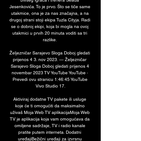
bivšeg igrača i trenera Seada 
Jesenkovića. To je prvo. Što se tiče same 
utakmice, ona je za nas značajna, a na 
drugoj strani stoji ekipa Tuzla Cityja. Radi 
se o dobroj ekipi, koja bi mogla na ovoj 
utakmici u prvih 20 minuta voditi sa tri 
razlike. 

Željezničar Sarajevo Sloga Doboj gledati 
prijenos 4 3. nov 2023. — Željezničar 
Sarajevo Sloga Doboj gledati prijenos 4 
novembar 2023 TV YouTube YouTube · 
Prevedi ovu stranicu 1:46:45 YouTube 
Vivo Studio 17.

Aktiviraj dodatne TV pakete ili usluge 
koje će ti omogućiti da maksimalno 
uživaš Moja Web TV aplikacijaMoja Web 
TV je aplikacija koja vam omogućava da 
omiljene sadržaje, TV i radio kanale 
pratite putem interneta. Dodatni 
uređajiBežični uređaji za izvrsnu 