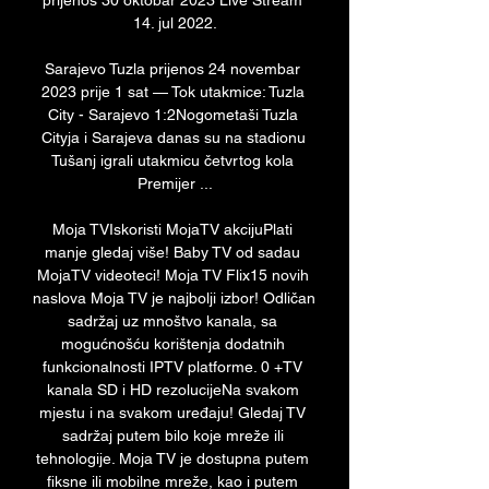
prijenos 30 oktobar 2023 Live Stream 
14. jul 2022.

Sarajevo Tuzla prijenos 24 novembar 
2023 prije 1 sat — Tok utakmice: Tuzla 
City - Sarajevo 1:2Nogometaši Tuzla 
Cityja i Sarajeva danas su na stadionu 
Tušanj igrali utakmicu četvrtog kola 
Premijer ...

Moja TVIskoristi MojaTV akcijuPlati 
manje gledaj više! Baby TV od sadau 
MojaTV videoteci! Moja TV Flix15 novih 
naslova Moja TV je najbolji izbor! Odličan 
sadržaj uz mnoštvo kanala, sa 
mogućnošću korištenja dodatnih 
funkcionalnosti IPTV platforme. 0 +TV 
kanala SD i HD rezolucijeNa svakom 
mjestu i na svakom uređaju! Gledaj TV 
sadržaj putem bilo koje mreže ili 
tehnologije. Moja TV je dostupna putem 
fiksne ili mobilne mreže, kao i putem 