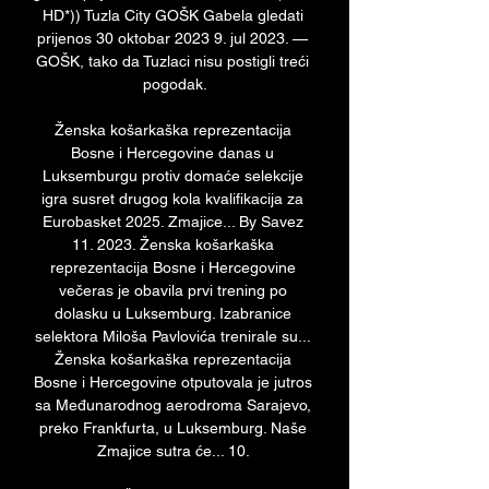
HD*)) Tuzla City GOŠK Gabela gledati 
prijenos 30 oktobar 2023 9. jul 2023. — 
GOŠK, tako da Tuzlaci nisu postigli treći 
pogodak.

Ženska košarkaška reprezentacija 
Bosne i Hercegovine danas u 
Luksemburgu protiv domaće selekcije 
igra susret drugog kola kvalifikacija za 
Eurobasket 2025. Zmajice... By Savez 
11. 2023. Ženska košarkaška 
reprezentacija Bosne i Hercegovine 
večeras je obavila prvi trening po 
dolasku u Luksemburg. Izabranice 
selektora Miloša Pavlovića trenirale su... 
Ženska košarkaška reprezentacija 
Bosne i Hercegovine otputovala je jutros 
sa Međunarodnog aerodroma Sarajevo, 
preko Frankfurta, u Luksemburg. Naše 
Zmajice sutra će... 10. 
