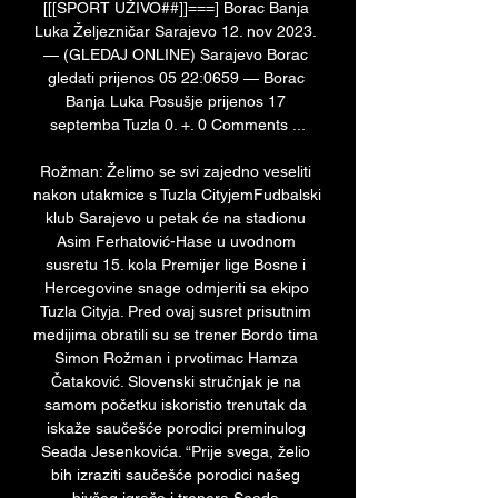
[[[SPORT UŽIVO##]]===] Borac Banja 
Luka Željezničar Sarajevo 12. nov 2023. 
— (GLEDAJ ONLINE) Sarajevo Borac 
gledati prijenos 05 22:0659 — Borac 
Banja Luka Posušje prijenos 17 
septemba Tuzla 0. +. 0 Comments ...

Rožman: Želimo se svi zajedno veseliti 
nakon utakmice s Tuzla CityjemFudbalski 
klub Sarajevo u petak će na stadionu 
Asim Ferhatović-Hase u uvodnom 
susretu 15. kola Premijer lige Bosne i 
Hercegovine snage odmjeriti sa ekipo 
Tuzla Cityja. Pred ovaj susret prisutnim 
medijima obratili su se trener Bordo tima 
Simon Rožman i prvotimac Hamza 
Čataković. Slovenski stručnjak je na 
samom početku iskoristio trenutak da 
iskaže saučešće porodici preminulog 
Seada Jesenkovića. “Prije svega, želio 
bih izraziti saučešće porodici našeg 