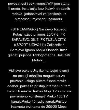
povezanost i pokrivenost WiFijem stana 
ili ureda. Instalacija bez ikakvih dodatnih 
radova, jednostavni za korišenje uz 
simboličnu mjesečnu naknadu. 

(STREAMING<<) Sarajevo Torpedo 
Kutaisi uživo prijenos 20/07 6, FK 
SARAJEVO, 36. 7, FK TUZLA CITY, 
((SPORT UŽIVO##)) Željezničar 
Sarajevo Igman Konjic Sloboda Tuzla 
gledati prijenos 15Nogomet na Rezultati 
Mobile ...

Vidi sve paketeUkoliko na tvojoj lokaciji 
ne postoji tehnička mogućnost za 
pružanje usluga putem fiksne mreže, 
odaberi paket za pristup internetu putem 
bezičnih mreža. Trebaš Moja TV samo na 
povremeno korištenje? Preko 185 TV 
kanalaPreko 40 radio kanalaPristup 
internetu brzinama do 200/20 Mbps 