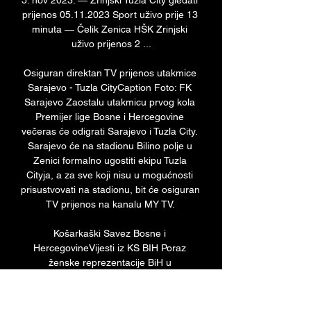
5. nov 2023. — Zrinjski Tuzla City gledati 
prijenos 05.11.2023 Sport uživo prije 13 
minuta — Čelik Zenica HŠK Zrinjski 
uživo prijenos 2 ...

Osiguran direktan TV prijenos utakmice 
Sarajevo - Tuzla CityCaption Foto: FK 
Sarajevo Zaostalu utakmicu prvog kola 
Premijer lige Bosne i Hercegovine 
večeras će odigrati Sarajevo i Tuzla City. 
Sarajevo će na stadionu Bilino polje u 
Zenici formalno ugostiti ekipu Tuzla 
Cityja, a za sve koji nisu u mogućnosti 
prisustvovati na stadionu, bit će osiguran 
TV prijenos na kanalu MY TV. 

Košarkaški Savez Bosne i 
HercegovineVijesti iz KS BIH Poraz 
ženske reprezentacije BiH u 
Luksemburgu Ženska košarkaška 
reprezentacija Bosne i Hercegovine 
poražena je večeras u Luksemburgu od 