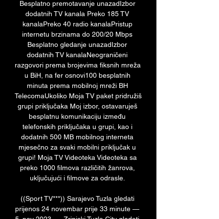
Besplatno premotavanje unazadIzbor 
dodatnih TV kanala Preko 185 TV 
kanalaPreko 40 radio kanalaPristup 
internetu brzinama do 200/20 Mbps 
Besplatno gledanje unazadIzbor 
dodatnih TV kanalaNeograničeni 
razgovori prema brojevima fiksnih mreža 
u BiH, na fer osnovi100 besplatnih 
minuta prema mobilnoj mreži BH 
TelecomaUkoliko Moja TV paket pridružiš 
grupi priključaka Moj izbor, ostavaruješ 
besplatnu komunikaciju između 
telefonskih priključaka u grupi, kao i 
dodatnih 500 MB mobilnog interneta 
mjesečno za svaki mobilni priključak u 
grupi! Moja TV Videoteka Videoteka sa 
preko 1000 filmova različitih žanrova, 
uključujući i filmove za odrasle. 

((Sport TV***)) Sarajevo Tuzla gledati 
prijenos 24 novembar prije 33 minute — 