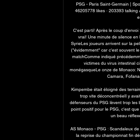
PSG - Paris Saint-Germain | Spor
46205778 likes · 203393 talking ALL
e
C'est parti! Après le coup d'envoi
vrai! Une minute de silence en
SyrieLes joueurs arrivent sur la p
("évidemment" car c'est souvent le 
matchComme indiqué précédemment 
victimes du virus intestinal 
monégasqueLe onze de Monaco: Nübel
Camara, Fofana -
Kimpembe était éloigné des terrain
trop vite déconcentréeIl y avai
défenseurs du PSG lèvent trop les br
point positif pour le PSG, c'est q
un beau réflex
AS Monaco - PSG : Scandaleux de b
la reprise du championnat fin dé