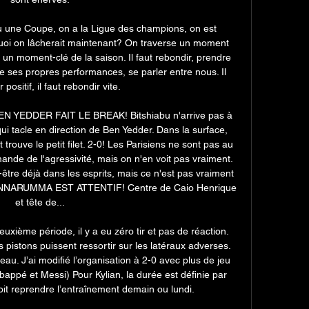
du une Coupe, on a la Ligue des champions, on est 
uoi on lâcherait maintenant? On traverse un moment 
'est un moment-clé de la saison. Il faut rebondir, prendre 
 ses propres performances, se parler entre nous. Il 
 positif, il faut rebondir vite. 

BEN YEDDER FAIT LE BREAK! Bitshiabu n'arrive pas à 
ui tacle en direction de Ben Yedder. Dans la surface, 
t trouve le petit filet. 2-0! Les Parisiens ne sont pas au 
ande de l'agressivité, mais on n'en voit pas vraiment. 
être déjà dans les esprits, mais ce n'est pas vraiment 
DONNARUMMA EST ATTENTIF! Centre de Caio Henrique 
et tête de... 

deuxième période, il y a eu zéro tir et pas de réaction. 
s pistons puissent ressortir sur les latéraux adverses. 
au. J’ai modifié l’organisation à 2-0 avec plus de jeu 
bappé et Messi) Pour Kylian, la durée est définie par 
oit reprendre l’entraînement demain ou lundi. 
