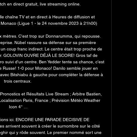
tch en direct gratuit, live streaming online.

e chaîne TV et en direct à Heures de diffusion et 
- Monaco (Ligue 1 - le 24 novembre 2023 à 21h00)

 six mètres. C'est trop sur Donnarumma, qui repousse. 
 reprise. Nübel rassure sa défense sur sa première 
 un coup franc indirect. Le centre était trop proche de 
ger. GOLOVIN OUVRE DÉJÀ LE SCORE! Gros taf de 
o suivi d'un centre. Ben Yedder tente sa chance, c'est 
 le Russe! 1-0 pour Monaco! Danilo semble jouer en 
avec Bitshiabu à gauche pour compléter la défense à 
trois centraux. 

onostics et Résultats Live Stream ; Arbitre Bastien, 
Localisation Paris, France ; Prévision Météo Weather 
Icon 4° ...

ations ici. ENCORE UNE PARADE DECISIVE DE 
rivent souvent à créer le surnombre sur le côté 
Seghir qui y rôde souvent. Le premier nommé sort une 