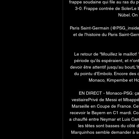
frappe soudaine qui file au ras du po
3-0. Frappe contrée de SolerLe ba
Nübel. On 
Paris Saint-Germain (@PSG_inside)
et de l'histoire du Paris Saint-Ge
Le retour de "Mouillez le maillot
période qu'ils espéraient, et n'
devoir être attentif jusqu'au boutL
du pointu d'Embolo. Encore des 
Monaco, Kimpembe et Hous
EN DIRECT - Monaco-PSG: ça a
vestiairePrivé de Messi et Mbappé,
Marseille en Coupe de France. Cett
recevoir le Bayern en C1 mardi. 
a chauffé entre Neymar et Luis Campo
les têtes sont basses du côté d
Marquinhos semble demander à ses 