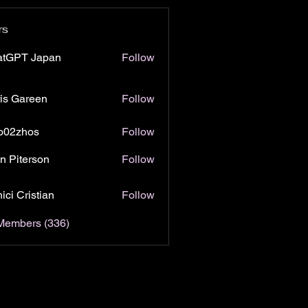
rs
atGPT Japan
Follow
is Gareen
Follow
o02zhos
Follow
hos
n Piterson
Follow
ici Cristian
Follow
 Members (336)