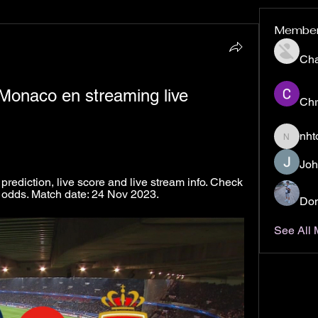
Membe
Ch
Monaco en streaming live 
Chr
nht
nhto02z
Joh
ediction, live score and live stream info. Check 
odds. Match date: 24 Nov 2023.
Don
See All