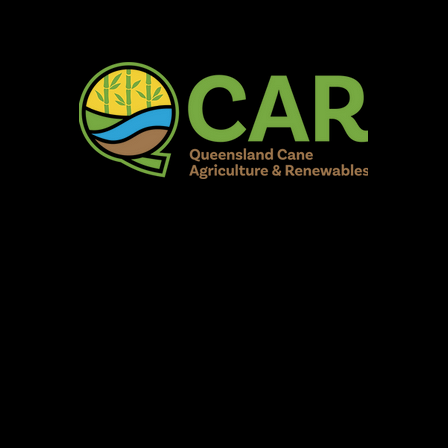
AR Burdekin S
Fun for all to Enjoy!
Home
Our Organisation
Show Info
Events
Schedule
Contac