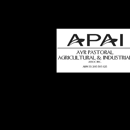
how
t