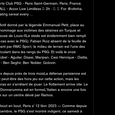
ts Club PSG - Paris Saint-Germain, Paris, France. 
 - Accor Live Limitless 󱙄. 2h · 󰟠. 󰟝. For @vitinha, 
ating cereal every ...

 fictif donné par la légende Emmanuel Petit, place au 
 hommage aux victimes des séismes en Turquie et 
elouse de Louis-IILe stade est évidemment bien rempli 
cas avec le PSG). Fabian Ruiz absent de la feuille de 
par RMC Sport, le milieu de terrain est l'une des 
circulant dans les rangs du PSG. Et voilà le onze 
 - Aguilar, Disasi, Maripan, Caio Henrique - Diatta, 
 Ben Seghir, Ben Yedder, Golovin. 

s depuis près de trois moisLa défense parisienne est 
t peut-être des hors jeu sur cette action, mais les 
as en s'arrêtant de jouer. Le flottement arrive vite. Le 
ue Donnarumma est en formeL'Italien a encore une fois 
e sur un centre dévié par Ramos. 

out en bout, Paris s' 12 févr. 2023 — Comme depuis 
cembre, le PSG s'est montré indigent, ce samedi à 