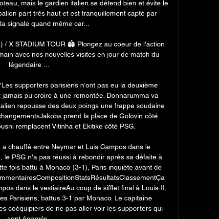
teau, mais le gardien italien se détend bien et évite le 
llon part très haut et est tranquillement capté par 
la signale quand même car... 

 / X STADIUM TOUR 🏟️ Plongez au coeur de l'action 
rmain avec nos nouvelles visites en jour de match du 
légendaire ...

! "Les supporters parisiens n'ont pas eu la deuxième 
ont jamais pu croire à une remontée. Donnarumma va 
'Italien repousse des deux poings une frappe soudaine 
changementsJakobs prend la place de Golovin côté 
ni remplacent Vitinha et Ekitike côté PSG. 

 chauffé entre Neymar et Luis Campos dans le 
 le PSG n'a pas réussi à rebondir après sa défaite à 
e fois battu à Monaco (3-1), Paris inquiète avant de 
CommentairesCompositionStatsRésultatsClassementÇa 
s dans le vestiaireAu coup de sifflet final à Louis-II, 
es Parisiens, battus 3-1 par Monaco. Le capitaine 
coéquipiers de ne pas aller voir les supporters qui 
sont énervés. 
