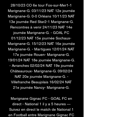
28/10/23 CO 6e tour Fos-sur-Mer1-1 
Marignane-G. 03/11/23 NAT 12e journée 
Marignane-G. 0-0 Orléans 10/11/23 NAT 
13e journée Red Star2-1 Marignane-G. 
Rencontres à venir 24/11/23 NAT 14e 
journée Marignane-G. - GOAL FC 
01/12/23 NAT 15e journée Sochaux- 
Marignane-G. 15/12/23 NAT 16e journée 
Marignane-G. - Martigues 12/01/24 NAT 
17e journée Rouen- Marignane-G. 
19/01/24 NAT 18e journée Marignane-G. 
- Avranches 02/02/24 NAT 19e journée 
Châteauroux- Marignane-G. 09/02/24 
NAT 20e journée Marignane-G. - 
Villefranche Beaujolais 16/02/24 NAT 
21e journée Nancy- Marignane-G. 

Marignane Gignac FC - GOAL FC en 
direct - National 1 il y a 5 heures — 
Suivez en direct le match de National 1 
en Football entre Marignane Gignac FC 