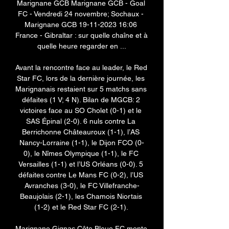
Marignane GCB Marignane GCB - Goal 
FC - Vendredi 24 novembre; Sochaux - 
Marignane GCB 19-11-2023 16:06 
France - Gibraltar : sur quelle chaîne et à 
quelle heure regarder en ...

Avant la rencontre face au leader, le Red 
Star FC, lors de la dernière journée, les 
Marignanais restaient sur 5 matchs sans 
défaites (1 V; 4 N). Bilan de MGCB: 2 
victoires face au SO Cholet (0-1) et le 
SAS Épinal (2-0). 6 nuls contre La 
Berrichonne Châteauroux (1-1), l’AS 
Nancy-Lorraine (1-1), le Dijon FCO (0-
0), le Nîmes Olympique (1-1), le FC 
Versailles (1-1) et l’US Orléans (0-0). 5 
défaites contre Le Mans FC (0-2), l’US 
Avranches (3-0), le FC Villefranche-
Beaujolais (2-1), les Chamois Niortais 
(1-2) et le Red Star FC (2-1). 

Marignane Gignac Côte Bleue FC monte 