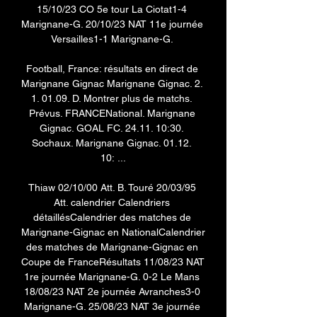
15/10/23 CO 5e tour La Ciotat1-4 
Marignane-G. 20/10/23 NAT 11e journée 
Versailles1-1 Marignane-G. 

Football, France: résultats en direct de 
Marignane Gignac Marignane Gignac. 2. 
1. 01.09. D. Montrer plus de matchs. 
Prévus. FRANCENational. Marignane 
Gignac. GOAL FC. 24.11. 10:30. 
Sochaux. Marignane Gignac. 01.12. 
10: ...

Thiaw 02/10/00 Att. B. Touré 20/03/95 
Att. calendrier Calendriers 
détaillésCalendrier des matches de 
Marignane-Gignac en NationalCalendrier 
des matches de Marignane-Gignac en 
Coupe de FranceRésultats 11/08/23 NAT 
1re journée Marignane-G. 0-2 Le Mans 
18/08/23 NAT 2e journée Avranches3-0 
Marignane-G. 25/08/23 NAT 3e journée 