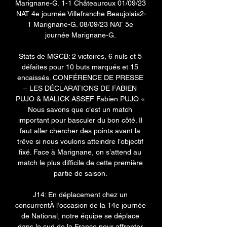
Marignane-G. 1-1 Châteauroux 01/09/23 
NAT 4e journée Villefranche Beaujolais2-
1 Marignane-G. 08/09/23 NAT 5e 
journée Marignane-G. 

Stats de MGCB: 2 victoires, 6 nuls et 5 
défaites pour 10 buts marqués et 15 
encaissés. CONFÉRENCE DE PRESSE 
– LES DÉCLARATIONS DE FABIEN 
PUJO & MALICK ASSEF Fabien PUJO « 
Nous savons que c’est un match 
important pour basculer du bon côté. Il 
faut aller chercher des points avant la 
trêve si nous voulons atteindre l’objectif 
fixé. Face à Marignane, on s’attend au 
match le plus difficile de cette première 
partie de saison. 

J14: En déplacement chez un 
concurrentÀ l’occasion de la 14e journée 
de National, notre équipe se déplace 
dans le sud de la France pour affronter 