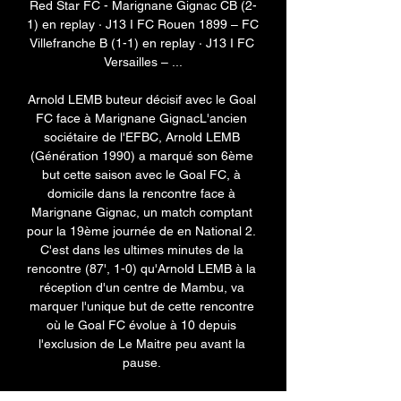
Red Star FC - Marignane Gignac CB (2-
1) en replay · J13 I FC Rouen 1899 – FC 
Villefranche B (1-1) en replay · J13 I FC 
Versailles – ...

Arnold LEMB buteur décisif avec le Goal 
FC face à Marignane GignacL'ancien 
sociétaire de l'EFBC, Arnold LEMB 
(Génération 1990) a marqué son 6ème 
but cette saison avec le Goal FC, à 
domicile dans la rencontre face à 
Marignane Gignac, un match comptant 
pour la 19ème journée de en National 2. 
C'est dans les ultimes minutes de la 
rencontre (87', 1-0) qu'Arnold LEMB à la 
réception d'un centre de Mambu, va 
marquer l'unique but de cette rencontre 
où le Goal FC évolue à 10 depuis 
l'exclusion de Le Maitre peu avant la 
pause. 

Stats de GOAL FC: 3 victoires, 4 nuls et 