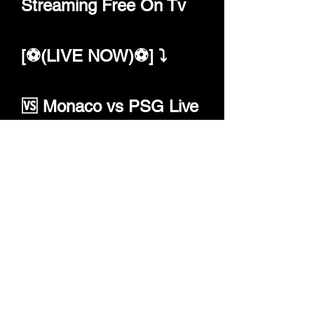
Streaming Free On Tv
[⚽(LIVE NOW)⚽] ⤵ 
🆚 Monaco vs PSG Live 
Free
🔴French Ligue 1 ⤵️ 
🔴𝐆𝐨 𝐋𝐢𝐯𝐞📺👉 
https://fast-tv-
broadcasting.blogspot.c
om/2023/11/psg-vs-