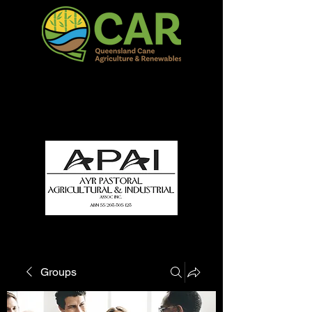
QCAR Burdekin Show
Fun for all to Enjoy!
Groups