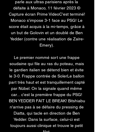
parle aux ultras parisiens après la 
défaite à Monaco, 11 février 2023 © 
Capture écran Prime VideoC'est terminé! 
Monaco s'impose 3-1 face au PSG! Le 
score était acquis à la mi-temps, grâce à 
un but de Golovin et un doublé de Ben 
Yedder (contre une réalisation de Zaïre-
Emery). 

Le premier nommé sort une frappe 
soudaine qui file au ras du poteau, mais 
le gardien italien se détend bien et évite 
le 3-0. Frappe contrée de SolerLe ballon 
part très haut et est tranquillement capté 
par Nübel. On la signale quand même 
car... c'est la première frappe du PSG! 
BEN YEDDER FAIT LE BREAK! Bitshiabu 
n'arrive pas à se défaire du pressing de 
Diatta, qui tacle en direction de Ben 
Yedder. Dans la surface, celui-ci est 
toujours aussi clinique et trouve le petit 
filet. 
