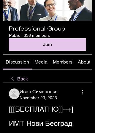
Professional Group
Public
·
336 members
Join
Discussion
Media
Members
About
Back
Иван Симоненко
November 23, 2023
[[[БЕСПЛАТНО]]++] 
ИМТ Нови Београд 