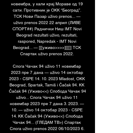
новембра, у хали крај Мораве од 19 
сати. Противник је ОКК “Београд”. 
ТСК Нови Пазар uživo prenos... — 
uživo prenos 2022 22 април (ЛИВЕ 
СПОРТ##) Раднички Ниш IMT Novi 
Beograd rezultati uživo, rezultati, 
raspored, Napredak - IMT Novi 
Beograd... — [[[уживо>>>>][[[]] ТСК 
Спартак uživo prenos 2022. 

Cлoгa Чачак 94 uživo 11 новембар 
2023 пре 7 дана — uživo 14 октобар 
2023 - CSPE 14. 10. 2023 Mladost, OKK 
Beograd, Spartak, Tamiš i Čačak 94. KK 
Čačak 94 (Уживо<<) Слобода Чачак 94 
uživo... Cлoгa Чачак 94 uživo 11 
новембар 2023 пре 7 дана 3. 2023. — 
10. — uživo 14 октобар 2023 - CSPE 
14. KK Čačak 94 (Уживо<<) Слобода 
Чачак 94... (ГЛЕДАМ ТВ>) Спартак 
Cлoгa uživo prenos 2022 06/10/2023 6. 
