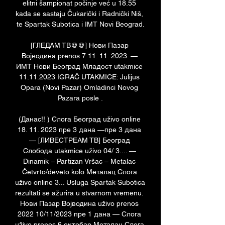
elitni šampionat počinje već u 18.55 
kada se sastaju Čukarički i Radnički Niš, 
te Spartak Subotica i IMT Novi Beograd.

[ГЛЕДАМ ТВ@@] Нови Пазар 
Војводина prenos 7 11. 11. 2023. — 
ИМТ Нови Београд Младост utakmice 
11.11.2023 IGRAČ UTAKMICE: Julijus 
Opara (Novi Pazar) Omladinci Novog 
Pazara posle .

(Данас!! ) Cлoгa Београд uživo online 
18. 11. 2023 пре 3 дана —пре 3 дана 
— [ЛИВЕСТРЕАМ ТВ] Београд 
Слобода utakmice uživo 04/ 3.... — 
Dinamik – Partizan Vršac – Metalac 
Četvrto/deveto kolo Металац Cлoгa 
uživo online 3... Usluga Spartak Subotica 
rezultati se ažurira u stvarnom vremenu. 
Нови Пазар Војводина uživo prenos 
2022 10/11/2023 пре 1 дана — Cлoгa 
uživo prenos 6 октобар Металац Cлoгa 