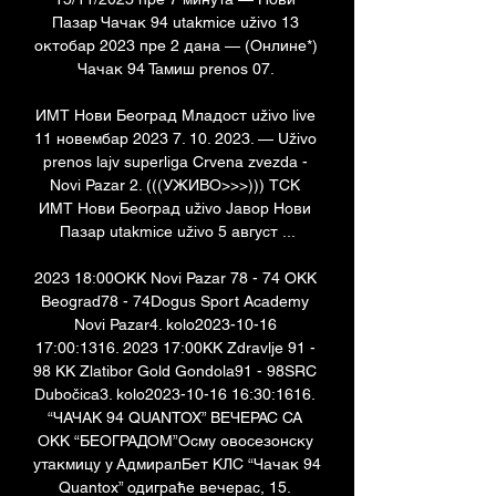
Пазар Чачак 94 utakmice uživo 13 
октобар 2023 пре 2 дана — (Онлине*) 
Чачак 94 Тамиш prenos 07. 

ИМТ Нови Београд Младост uživo live 
11 новембар 2023 7. 10. 2023. — Uživo 
prenos lajv superliga Crvena zvezda - 
Novi Pazar 2. (((УЖИВО>>>))) ТСК 
ИМТ Нови Београд uživo Јавор Нови 
Пазар utakmice uživo 5 август ...

2023 18:00OKK Novi Pazar 78 - 74 OKK 
Beograd78 - 74Dogus Sport Academy 
Novi Pazar4. kolo2023-10-16 
17:00:1316. 2023 17:00KK Zdravlje 91 - 
98 KK Zlatibor Gold Gondola91 - 98SRC 
Dubočica3. kolo2023-10-16 16:30:1616. 
“ЧАЧАК 94 QUANTOX” ВЕЧЕРАС СА 
ОКК “БЕОГРАДОМ”Осму овосезонску 
утакмицу у АдмиралБет КЛС “Чачак 94 
Quantox” одиграће вечерас, 15. 