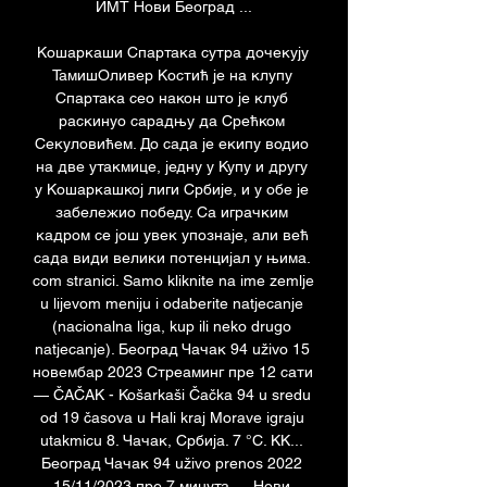
ИМТ Нови Београд ...

Кошаркаши Спартака сутра дочекују 
ТамишОливер Костић је на клупу 
Спартака сео након што је клуб 
раскинуо сарадњу да Срећком 
Секуловићем. До сада је екипу водио 
на две утакмице, једну у Купу и другу 
у Кошаркашкој лиги Србије, и у обе је 
забележио победу. Са играчким 
кадром се још увек упознаје, али већ 
сада види велики потенцијал у њима. 
com stranici. Samo kliknite na ime zemlje 
u lijevom meniju i odaberite natjecanje 
(nacionalna liga, kup ili neko drugo 
natjecanje). Београд Чачак 94 uživo 15 
новембар 2023 Стреаминг пре 12 сати 
— ČAČAK - Košarkaši Čačka 94 u sredu 
od 19 časova u Hali kraj Morave igraju 
utakmicu 8. Чачак, Србија. 7 °C. KK... 
Београд Чачак 94 uživo prenos 2022 
15/11/2023 пре 7 минута — Нови 