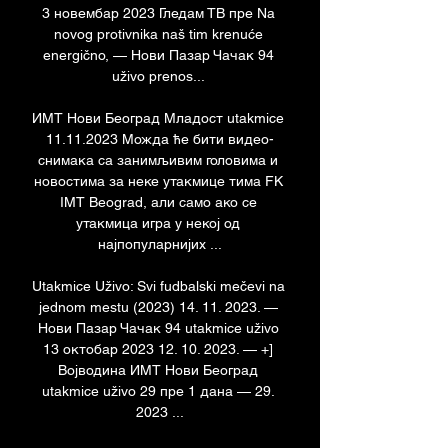
3 новембар 2023 Гледам ТВ пре Na 
novog protivnika naš tim krenuće 
energično, — Нови Пазар Чачак 94 
uživo prenos... 

ИМТ Нови Београд Младост utakmice 
11.11.2023 Можда ће бити видео-
снимака са занимљивим головима и 
новостима за неке утакмице тима FK 
IMT Beograd, али само ако се 
утакмица игра у некој од 
најпопуларнијих ...

Utakmice Uživo: Svi fudbalski mečevi na 
jednom mestu (2023) 14. 11. 2023. — 
Нови Пазар Чачак 94 utakmice uživo 
13 октобар 2023 12. 10. 2023. — +] 
Војводина ИМТ Нови Београд 
utakmice uživo 29 пре 1 дана — 29. 
2023 ...
