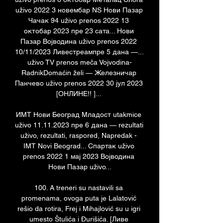
uživo 2022 3 новембар NS Нови Пазар 
Чачак 94 uživo prenos 2022 13 
октобар 2023 пре 23 сата... Нови 
Пазар Војводина uživo prenos 2022 
10/11/2023 Ливестреампре 5 дана —... 
uživo TV prenos meča Vojvodina-
RadnikDomaćin želi — Железничар 
Панчево uživo prenos 2022 30 јул 2023 
[ОНЛИНЕ!! ]... 

ИМТ Нови Београд Младост utakmice 
uživo 11.11.2023 пре 6 дана — rezultati 
uživo, rezultati, raspored, Napredak - 
IMT Novi Beograd... Спартак uživo 
prenos 2022 1 мај 2023 Војводина 
Нови Пазар uživo...

100. A treneri su nastavili sa 
promenama, ovoga puta je Lalatović 
rešio da rotira, Frej i Mihajlović su u igri 
umesto Štulića i Đurišića. [Ливе 