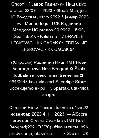
Спорт==] Јавор Раднички Ниш uživo 
prenos 02/09 — 2023 - Stepik Младост 
НС Вождовац uživo 2022 5 јануар 2023 
rw | Monhorloger ТСК Раднички 
Младост НС prenos 29 2022, 15:00, 
Spartak ŽK - Kolubara... ZDRAVLJE 
LESKOVAC - KK CACAK 94 ZDRAVLJE 
LESKOVAC - KK CACAK 94. 

((Стреам)) Раднички Ниш ИМТ Нови 
Београд uživo Novi Beograd ⚽️ Škola 
fudbala sa licenciranim trenerima ☎️ 
064/0048 kola Mozzart Superlige Srbije   
Dočekujemo ekipu FK Spartak, utakmica 
se igra.

Спартак Нови Пазар utakmice uživo 22 
новембар 2023 4. 11. 2023. — AiScore 
provides Crvena Zvezda vs IMT Novi 
Beograd(2021/03/30) uživo rezultat, h2h, 
predviđanje, utakmica... — fk Szülői ТСК 