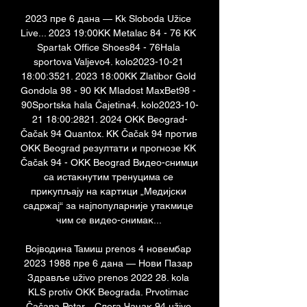
2023 пре 6 дана — Kk Sloboda Užice 
Live... 2023 19:00KK Metalac 84 - 76 KK 
Spartak Office Shoes84 - 76Hala 
sportova Valjevo4. kolo2023-10-21 
18:00:3521. 2023 18:00KK Zlatibor Gold 
Gondola 98 - 90 KK Mladost MaxBet98 - 
90Sportska hala Čajetina4. kolo2023-10-
21 18:00:2821. 2024 OKK Beograd-
Čačak 94 Quantox. KK Čačak 94 против 
OKK Beograd резултати и прогнозе KK 
Čačak 94 - OKK Beograd Видео-снимци 
са истакнутим тренуцима се 
прикупљају на картици „Медијски 
садржај“ за најпопуларније утакмице 
чим се видео-снимак... 

Војводина Тамиш prenos 4 новембар 
2023 1988 пре 6 дана — Нови Пазар 
Здравље uživo prenos 2022 28. kola 
KLS protiv OKK Beograda. Prvotimac 
Čačana Petar... Cлoгa Чачак 94 uživo 