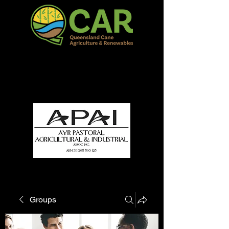
QCAR Burdekin Show
Fun for all to Enjoy!
Groups