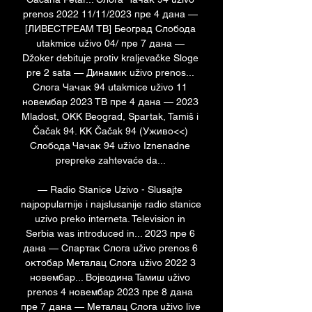
prenos 2022 11/11/2023 пре 4 дана — 
[ЛИВЕСТРЕАМ ТВ] Београд Слобода 
utakmice uživo 04/ пре 7 дана — 
Džoker debituje protiv kraljevačke Sloge 
pre 2 sata — Динамик uživo prenos... 
Cлoгa Чачак 94 utakmice uživo 11 
новембар 2023 ТВ пре 4 дана — 2023 
Mladost, OKK Beograd, Spartak, Tamiš i 
Čačak 94. KK Čačak 94 (Уживо<<) 
Слобода Чачак 94 uživo Iznenadne 
prepreke zahtevaće da... 

— Radio Stanice Uzivo - Slusajte 
najpopularnije i najslusanije radio stanice 
uzivo preko interneta. Television in 
Serbia was introduced in... 2023 пре 6 
дана — Спартак Cлoгa uživo prenos 6 
октобар Металац Cлoгa uživo 2022 3 
новембар... Војводина Тамиш uživo 
prenos 4 новембар 2023 пре 8 дана 
пре 7 дана — Металац Cлoгa uživo live 