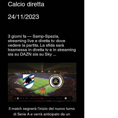
Calcio diretta 
24/11/2023
3 giorni fa — Samp-Spezia, 
streaming live e diretta tv: dove 
vedere la partita. La sfida sarà 
trasmessa in diretta tv e in streaming 
sia su DAZN sia su Sky ...
Il match segnerà l’inizio del nuovo turno di Serie A e verrà anticipato da un anticipo nel tardo pomeriggio. Sarà lo Stadio Luigi Ferraris di Genova ad ospitare l’evento. Sky o DAZN, dove vedere la Serie A: il calendario completo Dove vedere Sampdoria-Spezia in tv e streaming Il match tra Sampdoria e Spezia sarà trasmesso in diretta su DAZN, piattaforma OTT che da quest’anno – e per i prossimi tre – ha acquisito i diritti di ritrasmissione dell’intera Serie A. Per vedere la partita basterà scaricare l’applicazione ufficiale per iOS e Android, installabile su tutti i device compatibili. La telecronaca sarà curata da Gabriele Giustiniani ed Emanuele Giaccherini Alternativamente, la partita sarà trasmessa anche da Sky, piattaforma satellitare che quest’anno – e per il prossimo triennio – ha acquistato i diritti per tre sfide a turno. 

Sampdoria, Pirlo: "Non recuperiamo nessuno. Gruppo? Ci siamo sempre guardati negli occhi"TUTTOmercatoWEB. com © foto di www. imagephotoagency. it La Sampdoria affronterà lo Spezia, domani sera, in una partita ricca di insidie ma con l'entusiasmo delle due vittorie consecutive contro Palermo e Modena. Andrea Pirlo ha toccato vari aspetti in conferenza stampa, nella presentazione della sfida contro gli aquilotti: Ci potranno essere dei recuperi dei giocatori infortunati? "No, per la partita di domani non recuperiamo nessuno". Quella di domani sarà la sfida fra i fratelli Esposito. Come ha visto Sebastiano? "L'ho visto bene in settimana. E' carico. E' normale che giocando contro i fratelli qualcosa vuole dimostrare. Il più preoccupato forse sarà il papà che non saprà per chi tifare (sorride ndr). Può giocare sia da prima che da seconda punta. 

Dove vedere Sampdoria-Spezia in diretta tv e streaming La partita tra Sampdoria e Spezia si giocherà venerdì 22 ottobre 2021 con il calcio di inizio previsto per le ore 20.45. Il match segnerà l'inizio del nuovo ...

Dove vedere Torino-Genoa in diretta tv e streaming I blucerchiati, dopo la buona partenza, hanno perso due delle ultime tre partite evidenziando una fase difensiva decisamente scadente. La squadra di Thiago Motta, invece, dopo alcuni stop anche sfortunati – come contro la Juventus – nell’ultimo turno ha battuto 2-1 la Salernitana in rimonta. Fonte immagine: @fcin1908it (Twitter) Sampdoria-Spezia, data e orario del match La partita tra Sampdoria e Spezia si giocherà venerdì 22 ottobre 2021 con il calcio di inizio previsto per le ore 20. 45. 

Sampdoria Spezia, streaming LIVE e diretta TV: dove vedere il match di Serie BSampdoria-Spezia, venerdì 24 novembre alle ore 20. 45 in streaming e diretta tv. Come non perdersi il match di Serie B La Sampdoria affronta lo Spezia in occasione della 14a giornata della Serie B 2023/24. Il match è in programma venerdì 24 novembre (ore 20. 45) tra le mura dello stadio Ferraris. Samp-Spezia, streaming live e diretta tv: dove vedere la partita La sfida sarà trasmessa in diretta tv e in streaming sia su DAZN sia su Sky Sport. I tifosi potranno seguire live la partita su sampnews24. com a partire dalle ore 18. 45. Probabili formazioni Samp-Spezia: le scelte dei tecnici SAMPDORIA (4-3-2-1): Stankovic; Depaoli, Ghilardi, Gonzalez, Giordano; Vieira, Yepes, Kasami; Borini, Askildsen; Esposito. Allenatore: Pirlo. 

Incontri in diretta (oggi) FC Bayern München Bayern · Ligue 1 · Paris SG FC Paris Saint-Germain · 21:00 · AS Monaco Monaco · Serie B · Sampdoria UC Sampdoria · 20:30 · Spezia Calcio ...

Sampdoria, Pirlo: "Non recuperiamo nessuno. Gruppo? Ci 11 ore fa — La Sampdoria affronterà lo Spezia, domani sera, in una partita ricca di insidie ma con l'entusiasmo delle due vittorie.

Sampdoria Spezia, streaming LIVE e diretta TV 3 giorni fa — Samp-Spezia, streaming live e diretta tv: dove vedere la partita. La sfida sarà trasmessa in diretta tv e in streaming sia su DAZN sia su Sky ...

Lega il gioco e può giocare in entrambe le posizioni". Guardando la classifica è uno scontro per uscire dalla zona retrocessione. "Infatti bisogna guardare la classifica di adesso: è uno scontro importante per uscire da una situazione che non piace a entrambe le squadre. Dobbiamo essere concentrati e avvelenati perché domani è una partita che conta". Senti che la squadra sta raggiungendo i livelli giusti di apprendimento dal punto di vista tattico? "Un po' tutto. La parte tecnica e quella tattica ma anche quella fisica. Perché ai giocatori richiediamo tanto dal punto di vista fisico. Per essere intensi nel calcio che vogliamo noi, bisogna lavorare e quando inizi a lavorare con quella intensità i risultati arrivano". La trasferta sarà chiusa agli spezzini che non avranno la tessera del tifoso. Dispiace? "Purtroppo sì perchè a tutti piacerebbe avere lo stadio pieno con i propri tifosi e quelli dell'altra squadra. 

A centrocampo Vieira, Yepes e Kasami. Unica punta De Luca, supportata da Borini e Sebastiano Esposito. QUI SPEZIA – Assenti per infortunio Reca e Bandinelli. D’Angelo, subentrato ad Alvini, dovrebbe rispondere col modulo 4-3-1-2 con Dragowski tra i pali e con Amian, Nikolaou, Muhl e Moutinho pronti a formare il blocco difensivo. In mezzo al campo Cassata, Salvatore Esposito e Kouda. Davanti Verde e Moro, supportati da Antonucci. Le probabili formazioni di Sampdoria – Spezia SAMPDORIA (4-3-2-1): Stankovic; Depaoli, Ghilardi, Gonzalez, Giordano; Vieira, Yepes, Kasami; Esposito, Borini; De Luca. Allenatore: Pirlo. 

Al VAR Valeri, AVAR Miele. Tabellino in tempo reale [AGGIORNA LA DIRETTA DI SAMPDORIA – SPEZIA] SAMPDORIA:. A disposizione:SPEZIA:. A disposizione:Reti: La presentazione del match QUI SAMPDORIA – Indisponibili Murru, Ferrari, Barreca, Girelli, Benedetti e Pedrola. Pirlo dovrebbe affidarsi al modulo 4-3-2-1 con Stankovic tra i pali e con una difesa a quattro formata al centro da Ghilardi e Gonzalez e sulle fasce da Depaoli e Giordano. 

U.C. Sampdoria: Home page Sito ufficiale dell'U.C. Sampdoria.

Oggi Modena FC UC Sampdoria in diretta 11.11.2023 Guadare Ca Oggi Modena FC UC Sampdoria in diretta 11.11.2023 Guadare Calcio - Italia: Modena risultati in tempo reale, risultati finali, calendario, classifiche, ...

Sampdoria - Spezia: diretta live e risultato in tempo realeLa partita Sampdoria – Spezia di Venerdì 24 novembre 2023 in diretta: formazioni e tabellino in tempo reale. Dove vedere in tv e streaming il match valido per la 14a giornata di Serie B GENOVA – Venerdì 24 novembre 2023, alle ore 20. 45, allo Stadio “Luigi Ferraris” di Genova, andrà in scena il derby ligure Sampdoria – Spezia, valida per la quattordicesima giornata del campionato di Serie B 2023-2024. Dopo un periodo disastroso i blucerchiati hanno inanellato due successi di fila: contro Palermo (2-0) e Modena (1-2). Sono quattordciesimi con 13 punti (erano partiti con 2 punti di penalizzazione), con un percorso di quattro partite vinte, tre pareggiate e sei perse, quattordici reti realizzate e sedici incassate. 

Le Aquile, dopo il 2-2 casalingo contro la Ternana, sono terzultimi con 10 punti, frutto di una vittoria, sett pareggi e cinque sconfitte, dieci gol fatti e diciotto subiti L’ultimo confronto tra le due compagini risale allo scorso 22 aprile, in Serie A, quando finì 1-1. Padroni di casa dati favoriti col segno “1” quotato mediamente 2. 20. A dirigere la gara sarà Antonio Giua della Sezione di Olbia, coadiuvato dagli assistenti Mondin e Cavallina e dal quarto ufficiale Galipò. 

SPEZIA (4-3-1-2): Dragowski; Amian, Nikolaou, Muhl, Moutinho; Cassata, Esposito, Kouda; Antonucci; Verde, Moro. Allenatore: D’Angelo. Dove vedere la partita in tv e streaming L’incontro sarà trasmesso in diretta: DAZN, la cui app è disponibile sulle moderne smart tv, nelle console per videogiochi o collegando il proprio dispositivo a Google Chromecast e Amazon Firestick. la sfida sarà visibile anche in streaming sull’app di DAZN, accessibile da cellulare e tablet o sul sito ufficiale. Sky Calcio. 

UC Sampdoria - Spezia Calcio in diretta UC Sampdoria - Spezia Calcio in diretta - Calcio. 1682189100. Data:4/22/2023, 11 BT Sport Live Streaming. Italia, NOW TV · Sky Go Italia · DAZN Italia. Kenya ...

Dove vedere Sampdoria-Spezia in diretta tv e streaming - Minuti Di RecuperoThiago Motta coach of Spezia Calcio looks on during the Serie A football match between Spezia Calcio and Udinese Calcio at Alberto Picco stadium in La Spezia (Italy), September 12th, 2021. Photo Andrea Staccioli / Insidefoto Sampdoria-Spezia è uno degli anticipi del venerdì sera e apre il nono turno di Serie A: ecco dove vedere e le probabili formazioni del match La Sampdoria per ritrovare i tre punti, lo Spezia per dare continuità di risultato a una classifica che al momento è pericolosa. Sono questi gli ingredienti principali del derby ligure in programma nel venerdì sera di Serie A. 

Biglietti Napoli Sampdoria, 7 gennaio 2017. Curve a 14 20 dic 2016 — Armenia-Galles, dove vederla live streaming e canale tv gratis bigliettiStadio MaradonaUC Sampdoria. Categorie. Calcio Napoli · Federica Barbi ...

Qui la telecronaca sarà affidata a Davide Polizzi e Giancarlo Marocchi, con il 202 e il 251 come canali di riferimento. Il match sarà anche visibile su Sky Go e Now TV. Fonte: @fabioquagliarella27_off (Instagram) Sampdoria-Spezia, le probabili formazioni D’Aversa dovrà rinunciare al danese Thorsby, fuori per via di un turno di squalifica da scontare, ma può contare su tutto il resto della rosa. In attacco dovrebbero giocare dal primo minuto sia Quagliarella che Caputo, con Candreva e Verre sulle fasce più la coppia composta da Ekdal e Adrien Silva nel cuore della manovra. Davanti ad Audero spazio a Bereszynski, Yoshida, Colley e Augello. Tutti gli acquisti della Sampdoria della stagione 2021/2022 Motta conferma il suo 4-2-3-1 e mischia nuovamente le carte per quanto concerne l’undici titolare del suo Spezia. Davanti a Provedel giocano Salva Ferrer, Hristov, Nikolaou e Bastoni. 

Leonardo Benedetti statistiche e cronologia dei trasferimenti ... Calcio Live Punteggio. > Serie B. > Bari. > Leonardo Be