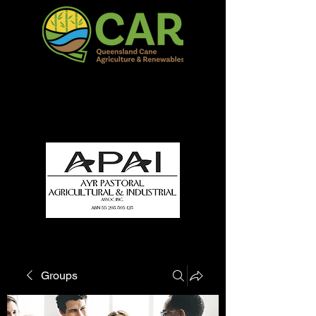
QCAR Burdekin Show
Fun for all to Enjoy!
Groups