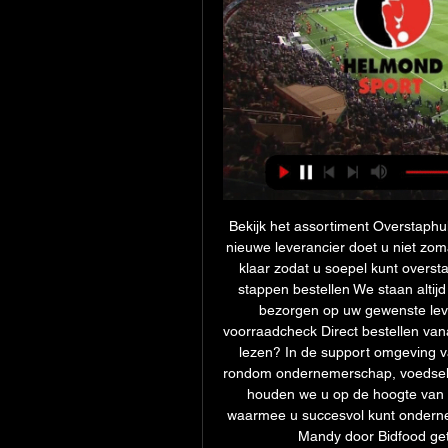
Bekijk het assortiment Overstaphul
nieuwe leverancier doet u niet zoma
klaar zodat u soepel kunt overst
stappen bestellen We staan altijd 
bezorgen op uw gewenste leve
voorraadcheck Direct bestellen vana
lezen? In de support omgeving va
rondom ondernemerschap, voedseltr
houden we u op de hoogte van on
waarmee u succesvol kunt onderne
Mandy door Bidfood geti