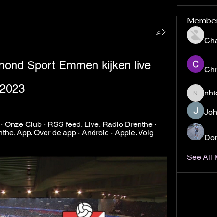
Membe
Ch
lmond Sport Emmen kijken live 
Chr
 2023
nht
nhto02z
Joh
· Onze Club · RSS feed. Live. Radio Drenthe · 
the. App. Over de app · Android · Apple. Volg 
Don
See All