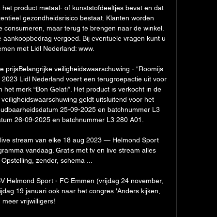
 het product metaal- of kunststofdeeltjes bevat en dat 
entieel gezondheidsrisico bestaat. Klanten worden 
 te consumeren, maar terug te brengen naar de winkel. 
e aankoopbedrag vergoed. Bij eventuele vragen kunt u 
emen met Lidl Nederland: www. 

e prijsBelangrijke veiligheidswaarschuwing - “Roomijs 
 2023 Lidl Nederland voert een terugroepactie uit voor 
n het merk “Bon Gelati”. Het product is verkocht in de 
 veiligheidswaarschuwing geldt uitsluitend voor het 
 houdbaarheidsdatum 25-09-2025 en batchnummer L3 
tum 26-09-2025 en batchnummer L3 280 A01. 

 live stream van elke 18 aug 2023 — Helmond Sport 
ogramma vandaag. Gratis met tv en live stream alles 
 Opstelling, zender, schema ...

 PSV Helmond Sport - FC Emmen (vrijdag 24 november, 
jdag 19 januari ook naar het congres 'Anders kijken, 
meer vrijwilligers!
