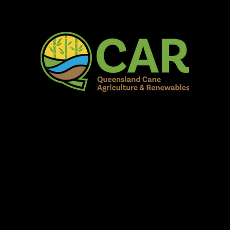
AR Burdekin S
Fun for all to Enjoy!
Home
Our Organisation
Show Info
Events
Schedule
Contac