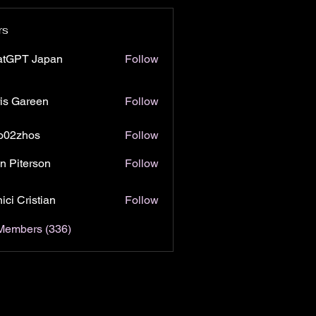
rs
atGPT Japan
Follow
is Gareen
Follow
o02zhos
Follow
hos
n Piterson
Follow
ici Cristian
Follow
 Members (336)