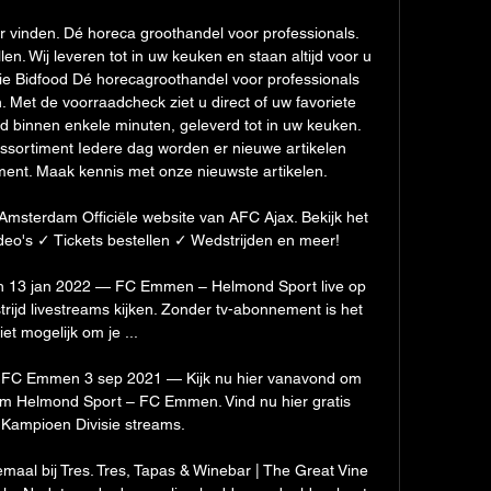
r vinden. Dé horeca groothandel voor professionals. 
llen. Wij leveren tot in uw keuken en staan altijd voor u 
ie Bidfood Dé horecagroothandel voor professionals 
. Met de voorraadcheck ziet u direct of uw favoriete 
ld binnen enkele minuten, geleverd tot in uw keuken. 
ssortiment Iedere dag worden er nieuwe artikelen 
ent. Maak kennis met onze nieuwste artikelen. 

 Amsterdam Officiële website van AFC Ajax. Bekijk het 
deo's ✓ Tickets bestellen ✓ Wedstrijden en meer!

h 13 jan 2022 — FC Emmen – Helmond Sport live op 
rijd livestreams kijken. Zonder tv-abonnement is het 
iet mogelijk om je ...

 FC Emmen 3 sep 2021 — Kijk nu hier vanavond om 
am Helmond Sport – FC Emmen. Vind nu hier gratis 
Kampioen Divisie streams.

emaal bij Tres. Tres, Tapas & Winebar | The Great Vine 