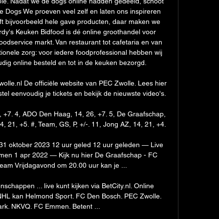
le. Nadat we de dogs online hadden gedeeld, schoot 
e Dogs We proeven veel zelf en laten ons inspireren 
ft bijvoorbeeld hele gave producten, daar maken we 
rdy's Keuken Bidfood is dé online groothandel voor 
oodservice markt. Van restaurant tot cafetaria en van 
utionele zorg: voor iedere foodprofessional hebben wij 
g online besteld en tot in de keuken bezorgd. 

olle.nl De officiële website van PEC Zwolle. Lees hier 
tel eenvoudig je tickets en bekijk de nieuwste video's.

 +7. 4, ADO Den Haag, 14, 26, +7. 5, De Graafschap, 
, 21, +5. #, Team, GS, P, +/-. 11, Jong AZ, 14, 21, +4.

31 oktober 2023 12 uur geled 12 uur geleden — Live 
n 1 apr 2022 — Kijk nu hier De Graafschap - FC 
eam Vrijdagavond om 20.00 uur kan je ...

happen ... live kunt kijken via BetCity.nl. Online 
HL kan Helmond Sport. FC Den Bosch. PEC Zwolle. 
rk. NKVQ. FC Emmen. Betent ...
