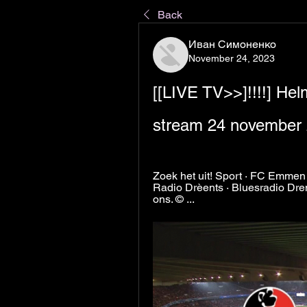
Back
Иван Симоненко
November 24, 2023
[[LIVE TV>>]!!!!] He
stream 24 november
Zoek het uit! Sport · FC Emmen 
Radio Drèents · Bluesradio Dren
ons. © ...