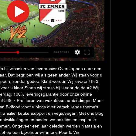
p bij wisselen van leverancier Overstappen naar een 
ar. Dat begrijpen wij als geen ander. Wij staan voor u 
appen, zonder gedoe. Klant worden Wij leveren! In 3 
voor u klaar Staan wij straks bij u voor de deur? Wij 
rdag. 100% leveringsgarantie door onze online 
f 549, - Profiteren van wekelijkse aanbiedingen Meer 
n Bidfood vindt u blogs over verschillende thema’s 
ansitie, keukensupport en vega/vegan. Met ons blog 
twikkelingen en bieden we ook tips en inspiratie 
men. Ongeveer een jaar geleden werden Natasja en 
pt op een bijzonder wijnmerk: Pour le Vin. 
