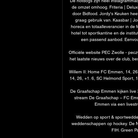
De hotdogs zijn heel instagrammab
de omzet omhoog. Friteria | Delux
door Bidfood. Jordy's Keuken hee
graag gebruik van. Kaasbar | Jo
horeca en totaalleverancier in de f
hotel tot sportkantine en de instit
een passend aanbod. Eenvoudi
Officiële website PEC Zwolle - peczw
het laatste nieuws over de club, bes
Willem II: Home FC Emmen, 14, 26,
14, 26, +1. 6, SC Helmond Sport, 14
De Graafschap Emmen kijken live 
stream De Graafschap – FC Emme
Emmen via een livestr
Wedden op sport & sportweddensc
weddenschappen op hockey. De N
FIH. Green Pa