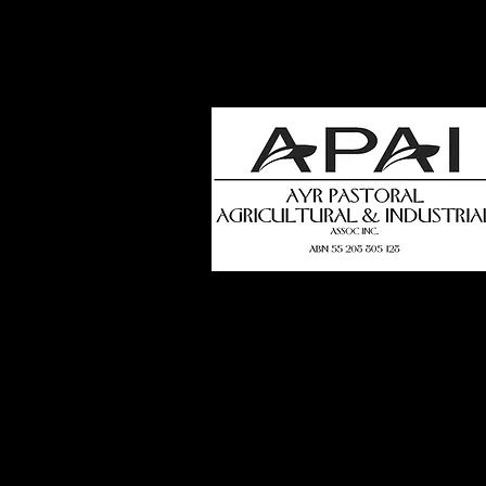
how
t