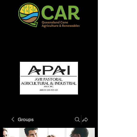
QCAR Burdekin Show
Fun for all to Enjoy!
Groups