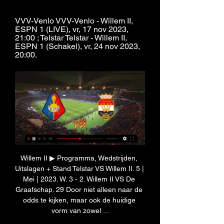
VVV-Venlo VVV-Venlo - Willem II, 
ESPN 1 (LIVE), vr, 17 nov 2023, 
21:00 ; Telstar Telstar - Willem II, 
ESPN 1 (Schakel), vr, 24 nov 2023, 
20:00.
Willem II ▶ Programma, Wedstrijden, Uitslagen + Stand Telstar VS Willem II. 5 | Mei | 2023. W. 3 - 2. Willem II VS De Graafschap. 29 Door niet alleen naar de odds te kijken, maar ook de huidige vorm van zowel ...

resultaten, programma, Telstar - Willem II live Willem II uitslagen en programma - volg Willem II live uitslagen, resultaten, programma en wedstrijddetails op Livesport.com.

Kan ik ook kijken via een illegale live stream? Ja, dat kan, maar niet zonder risico. Een voetbal live stream zoals Hesgoal is te herkennen aan de grote hoeveelheid reclame, die vaak zelfs over het beeld is geplakt. Daarbuiten om proberen zulke sites malware en spyware op je apparaat te installeren, of er worden allerlei vreemde zaken vereist. De kwaliteit van de streams op zo'n website is niet voor onze smaak! Om commentaar thuis te vermijden kun jij het beste een account aanmaken bij een officiële Jupiler Pro League live stream. FC Eindhoven - Willem II zondag live uitgezonden Willem II - Live Soccer TV - Voetbal tv-overzicht, Officiële live streams, Live voetbaltussenstanden, Wedstrijden, Standen, Uitslagen, Nieuws,... Willem II programma'snovember, 2023DATUMWEDSTRIJDTIJDCOMPETITIETVdo., 2 nov. 

FC Heidenheim (Viaplay) 15:30 uur: FC Augsburg - TSG Hoffenheim (Viaplay) 15:30 uur: VfB Stuttgart - Borussia Dortmund (Viaplay) 15:30 uur: SV Darmstadt 98 - 1. FSV Mainz 05 (Viaplay) 16:00 uur: Arsenal - Burnley (Viaplay) 16:00 uur: Crystal Palace - Everton (Viaplay) 16:00 uur: Manchester United - Luton Town (Viaplay) 18:30 uur: AFC Bournemouth - Newcastle United (Viaplay) 18:30 uur: VfL Bochum - 1. FC Köln (Viaplay) Zondag15:00 uur: Aston Villa - Fulham (Viaplay) 15:00 uur: Brighton & Hove Albion - Sheffield United (Viaplay) 15:00 uur: Liverpool - Brentford (Viaplay) 15:00 uur: West Ham United - Nottingham Forest (Viaplay) 15:30 uur: Bayer Leverkusen - 1. 

Voorbeschouwing Telstar - Willem II (0-0) || 2023/2024 over 7 uur — Vanaf vrijdag 24 november 2023 om 20:00 uur kan je op deze pagina alle updates van de wedstrijd Telstar - Willem II volgen via onze live update ...

Willem II Op TV Vandaag Live Stream | Willem II Live Kijken. 3 - 2. VVV-Venlo. –. Willem II ≫... Waar kijk je bekerwedstrijden dinsdag op televisie? Het eerste liveduel dat dat wordt uitgezonden op de televisie is die tussen De Graafschap en FC Emmen. Om 20. 00 uur kan er vervolgens doorgeschakeld worden naar sc Heerenveen tegen VVV-Venlo. 

Je zal verrast zijn... willem 2 roda jc live stream. hesgoal eredivisie. willem 2 live stream... SJC - Willem II: live kijken op tv en online | 2 november 2023 Willem II uitslagen en programma - volg Willem II live uitslagen, resultaten, programma en wedstrijddetails op Livesport Willem II - Jong PSV, 02. 11. 

Willem II: Home MATCHCENTERSC Telstar - Willem II. 1 - 3. 17 / 11 / 2023. VVV-Venlo. VS. Willem Recent nieuws. Al het laatste nieuws bekijken · Ticketinfo ADO Den Haag - ...

Wedstrijden VVV-Venlo VVV-Venlo. -. Telstar. Tickets Vrije verkoop. Keuken Kampioen Willem II Stadion - DATUM NOG NIET ZEKER. Willem II Willem II. -. VVV ...

Topwedstrijden uit de Eredivisie, zoals wedstrijden van Feyenoord/ Ajax/ PSV kun je live online bekijken via aanbieders zoals Online. ADO Den Haag-Willem II20:00Keuken Kampioen Divisievr., 15 dec. Willem II-Helmond Sport20:00Keuken Kampioen Divisievr., 22 dec. NAC Breda-Willem II20:00Keuken Kampioen Divisiejanuari, 2024DATUMWEDSTRIJDTIJDCOMPETITIETVvr., 12 jan. 

FSV Mainz 05 (Viaplay) 16:00 uur: Arsenal - Burnley (Viaplay) 16:00 uur: Crystal Palace - Everton (Viaplay) 16:00 uur: Manchester United - Luton Town (Viaplay) 17:00 uur: Stade de Reims - Paris Saint-Germain (Ziggo Sport & Ziggo Sport Select)18:00 uur: Juventus - Cagliari (Ziggo Sport Voetbal) 18:30 uur: AFC Bournemouth - Newcastle United (Viaplay) 18:30 uur: VfL Bochum - 1. FC Köln (Viaplay) 18:45 uur: RKC Waalwijk - Go Ahead Eagles (ESPN 2)20:00 uur: FC Twente - NEC (ESPN 1)21:00 uur: Vitesse - sc Heerenveen (ESPN 3)21:00 uur: Le Havre - AS Monaco (Ziggo Sport Voetbal) 21:00 uur: Real Madrid - Valencia (Ziggo Sport & Ziggo Sport Select)21:30 uur: Vitória Guimarães - FC Porto (Ziggo Sport Racing) Zondag12:15 uur: PSV - PEC Zwolle (ESPN 2)12:30 uur: Napoli - Empoli (Ziggo Sport & Ziggo Sport Select)14:30 uur: Almere City - Ajax (ESPN 1)14:30 uur: FC Volendam - Sparta Rotterdam (ESPN 3)15:00 uur: Udinese - Atalanta (Ziggo Sport Voetbal) 15:00 uur: Lille OSC - Toulouse (Ziggo Sport Racing) 15:00 uur: Aston Villa - Fulham (Viaplay) 15:00 uur: Brighton & Hove Albion - Sheffield United (Viaplay) 15:00 uur: Liverpool - Brentford (Viaplay) 15:00 uur: West Ham United - Nottingham Forest (Viaplay) 15:30 uur: Bayer Leverkusen - 1. 

ESPN: Eredivisie & Keuken Kampioen Divisie Vrijdag20:00 uur: Fortuna Sittard - Heracles Almelo (ESPN 2 & ESPN 1, schakelkanaal)20:00 uur: FC Emmen - FC Den Bosch (ESPN 3 & ESPN 1, schakelkanaal)20:00 uur: FC Dordrecht - Jong PSV (ESPN 1, schakelkanaal)20:00 uur: FC Eindhoven - VVV-Venlo (ESPN 1, schakelkanaal)20:00 uur: Jong AZ - Helmond Sport (ESPN 1, schakelkanaal)20:00 uur: NAC Breda - Jong Ajax (ESPN 1, schakelkanaal)20:00 uur: Telstar - De Graafschap (ESPN 1, schakelkanaal)20:00 uur: TOP Oss - MVV Maastricht (ESPN 1, schakelkanaal)20:00 uur: Willem II - Jong FC Utrecht (ESPN 1, schakelkanaal)Zaterdag18:45 uur: RKC Waalwijk - Go Ahead Eagles (ESPN 2)20:00 uur: FC Twente - NEC (ESPN 1)21:00 uur: Vitesse - sc Heerenveen (ESPN 3)Zondag12:15 uur: PSV - PEC Zwolle (ESPN 2)14:30 uur: ADO Den Haag - SC Cambuur (Geen live-uitzending)14:30 uur: Almere City - Ajax (ESPN 1)14:30 uur: FC Volendam - Sparta Rotterdam (ESPN 3)16:45 uur: Roda JC Kerkrade - FC Groningen (ESPN 1)16:45 uur: Feyenoord - AZ (ESPN 2)20:00 uur: FC Utrecht - Excelsior (ESPN 1)Ziggo Sport: LaLiga, Serie A, Ligue 1, Liga Portugal, Süper Lig & Jupiler Pro LeagueVrijdag21:00 uur: Athletic Club - Celta de Vigo (Ziggo Sport Voetbal) 21:00 uur: Montpellier - OGC Nice (Ziggo Sport Docu)Zaterdag14:00 uur: Rayo Vallecano - Girona (Ziggo Sport Voetbal)15:00 uur: Lecce - AC Milan (Ziggo Sport & Ziggo Sport Select)17:00 uur: Stade de Reims - Paris Saint-Germain (Ziggo Sport & Ziggo Sport Select)18:00 uur: Juventus - Cagliari (Ziggo Sport Voetbal) 21:00 uur: Le Havre - AS Monaco (Ziggo Sport Voetbal) 21:00 uur: Real Madrid - Valencia (Ziggo Sport & Ziggo Sport Select)21:30 uur: Vitória Guimarães - FC Porto (Ziggo Sport Racing) Zondag12:30 uur: Napoli - Empoli (Ziggo Sport & Ziggo Sport Select)15:00 uur: Udinese - Atalanta (Ziggo Sport Voetbal) 15:00 uur: Lille OSC - Toulouse (Ziggo Sport Racing) 16:15 uur: FC Barcelona - Alavés (Ziggo Sport & Ziggo Sport Select)17:00 uur: Adana Demirspor - Fenerbahçe (Ziggo Sport Racing) 18:00 uur: Lazio - AS Roma (Ziggo Sport Voetbal) 18:30 uur: Sevilla - Real Betis (Ziggo Sport & Ziggo Sport Select)18:30 uur: KAA Gent - Anderlecht (Ziggo Sport Tennis) 20:45 uur: Internazionale - Frosinone (Ziggo Sport Voetbal) 21:00 uur: Atlético Madrid - Villarreal (Ziggo Sport & Ziggo Sport Select)21:30 uur: Benfica - Sporting Portugal (Ziggo Sport Racing) Viaplay: Premier League & BundesligaVrijdag20:30 uur: Borussia Mönchengladbach - VfL Wolfsburg (Viaplay) Zaterdag13:30 uur: Wolverhampton Wanderers - Tottenham Hotspur (Viaplay) 15:30 uur: Bayern München - 1. 

statistieken Keuken Kampioen Divisie - FC Den Bosch 1-2. 15-10-2023, Willem II Den Bosch, 3-1. Spelerstats FC Den Bosch: Kacper Kostorz is met vijf goals de topscorer van de Bosschenaren in deze competitie ...

SC Stormvogels Telstar - Willem II » Tussenstand & Live Veel Voetballiefhebbers kijken uit naar de Keuken Kampioen Divisie wedstrijd SC Stormvogels Telstar tegen Willem II . Beide ploegen ontmoeten elkaar op 24 ...

De laatste wedstrijd die wordt uitgezonden is die tussen FC Utrecht en RKC Waalwijk. De wedstrijden zijn te volgen via de kanalen van ESPN. Waar kijk je bekerwedstrijden woensdag op televisie? Woensdagavond wordt er om 18. 45 uur afgetrapt met een Overijsselse derby tussen HHC Hardenberg en Heracles Almelo. 00 uur volgt IJsselmeervogels tegen Sparta en om 21. Welke zenders hebben de rechten van voetbal in België? In België heeft Eleven Sports Network alle Belgische rechten in handen, en heeft overeenkomsten met de aanbieders VOOsport, Orange Football, TV Vlaanderen, Proximus All Sports en Telenet Play Sports en de samenvattingen van de wedstrijden uit 1A worden getoond in het programma Sports Late Night op de zender VIER. 

SJC Willem II kijken live 2 november 2023 17 uur geleden — V17 uur geleden — VV SJC Willem II Tilburg kijken stream 2 november 2023 Livestream Hesgoal TV en 365LIVE kun je online naar gratis voetbal kijken. nl, Delta, T-Mobile en Youfone. De Pro League topmatches van Anderlecht/ Standard de Liège/ Club Brugge kun je live online bekijken via de aanbieders VOOsport, Orange Football, TV Vlaanderen, Proximus All Sports en Telenet Play Sports. Zo gemakkelijk volg je de pro league live op tv. Waar kan ik een overzicht vinden van de laatste uitslagen? Voetbaluitslagen kun je live volgen op Flash Score. resultaten, programma, Roda JC Kerkrade - Willem II live 14 uur geleden — Live wedstrijden. Volledige wedstrijd statistiek. 

Online live uitzendingen bekijken op je gadget. De wedstrijd VV Sjc - Willem II live... Geven jullie ook gratis wedtips voor voetbalwedstrijden? Via de website waaropwedden. com vind je dagelijks gratis wedtips voor verschillende voetbalcompetities en andere sporten. Hoe kan ik zorgen dat mijn beeld niet hapert? Net na een mooie hoekschop hapert je beeld ineens, het gebeurt ons allemaal. Wat kun je doen om te zorgen dat de kwaliteit van de stream zo goed mogelijk is? Uiteraard moet je een snelle internetverbinding hebben van tenminste 25 mbps voor 1 4k stream. VV SJC - Willem II Tilburg live uitslagen, H2H en opstellingen Hesgoal TV en 365LIVE kun je online naar gratis voetbal kijken. 

Voetbal op tv vandaag en dit weekend: ESPN, Ziggo Sport en ViaplayZondag, 12 november 2023 om 11:30 • Jonathan van Haaster • Laatste update: 14:19 In