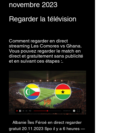
novembre 2023 
Regarder la télévision
Comment regarder en direct 
streaming Les Comores vs Ghana. 
Vous pouvez regarder le match en 
direct et gratuitement sans publicité 
et en suivant ces étapes :.
Albanie Îles Féroé en direct regarder gratuit 20.11.2023 Spo il y a 6 heures — Albanie Îles Féroé en direct regarder gratuit 20.11.2023 Sport en direct il y a 2 jours — Ce lundi à 20h45, l'Albanie va recevoir les Îles ...

Les Comores v Ghana Pronostics et Résultats + Streaming & CôtesLes Comores vs Ghana - Formations probables, pronostics de paris et actualitésLes Comores vs Ghana jouent en Qualifications Coupe du Monde, CAF le 21/11/2023, à 16:00 heures UTC. Ici sur Oddspedia, vous pouvez facilement voir le score en direct et les commentaires en direct ainsi que les cotes de tous les bookmakers et de tous les marchés. Vous pouvez également trouver les résultats des matchs précédents entre Les Comores v Ghana et H2H. 

Comores en direct • TV, online, match live gratuitLe match entre Ghana et Comores aura lieu le 18. 01. 2022 à 18:00 heures. Le lieu de rencontre qui se promet d’être chalereuse est Stade Omnisport Roumdé Adjia. La rencontre sera jouée dans le cadre des matches: Coupe d'Afrique des Nations, Football. La diffusion du match à la télévision est prévue sur la chaîne Máximo 360, Startimes Sports Premium, SuperSport PSL, SuperSport Variety 3, Sky Sports Mix, beIN Sports 1 Australia, Sportklub 5, Canal+ Sport 1 Afrique, beIN SPORTS XTRA, beIN Sports 2, 5Sport, Okko Sport, Sportklub 6. La transmission sur l’Internet est disponible à l'adresse: DStv Now, StarTimes App, sportdigital LIVE, SKY GO Extra, Star+, beIN Sports Connect Australia, Kayo Sports, beIN SPORTS CONNECT Canada, Viaplay Denmark, Viaplay Estonia, Elisa Viihde Viaplay, beIN SPORTS CONNECT F. 

Live Comores - Ghana la 2e journée de Eliminatoires CM il y a 1 jour — Suivez le match Comores - Ghana la 2e journée de Eliminatoires CM - Afrique 2026 Canada/Mexico/USA 21/11 en direct live !

Pour ceux qui vivent en France, j'ai bien peur que vous devriez vous satisfaire d'un streaming en ligne. Des liens pourraient être disponible dans les heures à venir alors restez connecter sur nos différentes pages et ouvrez grande les yeux. Dans le radio streaming, restez brancher sur la Radio Domoni Inter et RCM 13, notre Compte Twitter et bien sûr nos Pages Facebook et Google plus restent à votre disposition pour visualiser des images ainsi que des vidéos de ce match Ghana-Comores. Les arbitres de la rencontre Ghana-Comores sont connus: C'est Mohamed RAGAB (Libye), âgé de 40 ans, qui sera au commande de ce match avec ses compatriotes Foaad EL MAGHRABI, Khalid ABULKHIR et Abdallah Baesus ASHRAF Tous les résultats Sportifs des Comores sur «Sports Comores». A suivre en direct toutes les rencontres du foot comorien et de l'équipe nationale des Comores sur nos pages Facebook, Google Plus et compte Twitter. 

Ghana vs Archipel des Comores H2H - Football - Livescore Tête à Tête: Ghana - Archipel des Comores ? H2H » Live football scores » Statistiques ≡ livescores Afficher plus de correspondances Voir les derniers matchs: ...

Dans les pays du monde arabe, à savoir l'Algérie, Bahreïn, Egypte, Iran, Irak, Jordanie, Koweit, Liban, Libye, Maroc, Mauritanie, Oman, Palestique, Qatar, Arabie Saoudite, Somalie, Soudan, Syrie, Tunisie, Emirates Arabes Unis et Yemen, vous pouvez voir le match sur beIN Sports Max 2 (beIN Sports 2HD arabia). Voir le match Ghana-Comores sur beIN Sports 2HD arabia (autrement appelé beIN Sports MAX 2) Pour le reste des pays d'Afrique, rendez-vous sur Eutelsat et cherchez la chaîne SuperSport 5 Africa et SuperSport 9 qui diffuseront le match Ghana-Comores dans les pays qui suivent: Angola, Bénin, Botswana, Burkina Faso, Burundi, Cameroun, Cap-Vert, République centrafricaine, Tchad, Comores, Congo, RD Congo, Cote D'Ivoire, Djibouti, Guinée Équatoriale, Érythrée, Ethiopie, Gabon, Gambie, Ghana, Guinée, Guinée-Bissau, Kenya, Lesotho, Libéria, Madagascar, Malawi, Mali, Maurice, Mozambique, Namibie, Niger, Nigeria, Rwanda, Sao Tome et Principe, Sénégal, Seychelles, Sierra Leone, Afrique du Sud, Soudan du Sud, Swaziland, Tanzanie, Togo, Ouganda, Zambie et Zimbabwe. 

ᐉ Comores - Ghana : pronostics - 21 nov. ✔️ Regardez le match et pariez en direct. Pour regarder les matchs en streaming direct, il faut avoir un compte crédité ou avoir placé un pari dans les 24 ...

Ghana - Comores en direct - Coupe d'Afrique des Nations Suivez en direct le match de Coupe d'Afrique des Nations en Football entre Ghana et Comores sur Eurosport. Le match commence à 20:00 le 18 janvier 2022.

Qualification Coupe du monde 2026: les Cœlacanthes face à l’équipe de Centrafrique - Réunion la 1èreC’est l’événement de ce vendredi 17 novembre 2023 aux Comores. Les Cœlacanthes accueillent la Centrafrique. Le coup d’envoi est prévu à 17h (heure de La Réunion) au stade omnisports de Maluzini. Les deux premières rencontres ont lieu à domicile. Le second match aura lieu, mardi, contre le Ghana. • Publié le 17 novembre 2023 à 11h45 Les performances de l’équipe des Comores au Cameroun en 2021 permettent aux supporters des verts et blancs de rêver à une participation à la Coupe du monde 2026 aux Etats-Unis. Un espoir réel quand l’on sait que cette phase finale s’ouvre à 48 pays, dont 9 à 10 de la zone Afrique, précise Le Monde. Pour s’offrir l’une des neuf ou dix places, l’histoire des Cœlacanthes débute, ce vendredi 17 novembre 2023 à 17h (La Réunion) face à la Centrafrique. 

Dans le groupe E, la Mauritanie concède le nul à domicile face au Burundi. Une histoire de coup-francs, Saidi Ntibazonkiza répondant à Bakary N'diaye dans cet exercice. Les Mourabitounes du Français Corentin Martins prennent provisoirement la tête de la poule devant le Maroc qui recevra vendredi la Centrafrique. Les Burundais marquent eux leur premier point en trois rencontres. Dans le groupe G, les Comores réussissent un nouvel exploit face au Kenya de Victor Wanyama. Après un succès inespéré contre le Togo et un nul miraculeux obtenu à Moroni contre l'Egypte, les Cœlacanthes arrachent un nouveau point du côté du Moi Stadium de Kasarani. 

Mali / République Centrafricaine (TV/Streaming) Sur quelle chaîne et à quelle heure regarder le match de qualifications pour la Coupe du Monde 2026? - SPORT-TVEn tête du groupe I avec le Comores et le Ghana suite à sa victoire contre le Tchad le 17 novembre dernier (3/1), le Mali affronte ce lundi 20 novembre l’équipe de République Centrafricaine au stade du 26 Mars à Bamako pour son deuxième match de qualifications à la Coupe du Monde 2026. Sur quelle chaîne et à quelle heure suivre le match en direct? Sur quelle chaîne TV suivre la rencontre Mali / République Centrafricaine? 📺 Cette rencontre de qualifications pour la Coupe du Monde 2026 entre le Mali et la République Centrafricaine est à suivre en direct à 20h00 sur L’Équipe Live 5 via l’application disponible sur les TV connectée Samsung TV Plus avec un accès direct vers l’Equipe Live. Comment regarder le match Mali / République Centrafricaine en Streaming? 💻 La rencontre est également à suivre en streaming et en direct à 20h00 sur le site l’Equipe, rubrique TV et choisir la chaîne L’Équipe Live 5. 

Où voir le Match Ghana-Comores (2e Tour Préliminaire Coupe du Monde Russie 2018)Aujourd'hui se déroulera au Baba Yara Stadium de Kumasi le match retour du 2e Tour Préliminaire de la Coupe du Monde Russie 2018 opposant les Black Stars du Ghana aux Coelacanthes des Comores. Au match aller les deux équipes s'étaient quittés sur un score nul et vierge de 0-0 donc suspense absolument avant la rencontre de cette après midi. Le Coup d'envoi sera donné à 15h heure locale (15h GMT ou 18h des Comores). Match Retour Ghana-Comores, 2e Tour Préliminaire Coupe du Monde Russie 2018 Ghana-Comores: sur quelle chaîne voir le match en direct? Comme au match aller, nous allons vous présenter quelques chaînes TV où vous pouvez voir le match en direct. 

Où voir le Match Ghana-Comores (2e Tour Préliminaire 17 nov. 2015 — Comores). Match Retour Ghana-Comores, 2e Tour Préliminaire Coupe du Monde Russie 2018. Ghana-Comores: sur quelle chaîne voir le match en direct?

Football - Les Comores s'imposent face au Maroc (2-1) en finale de la Coupe du monde Clermont: revivez le final renversant de cette rencontrePublié le 01/07/2023 à 20h01 Football Finale Coupe Du Monde des Quartiers, Les Comores gagnent, Clermont le0207/2023 Photo Richard Brunel © Richard BRUNEL La Coupe du monde Clermont a vécu son épilogue ce samedi soir avec la finale entre les Comores et le Maroc. Les Comoriens se sont imposés dans les ultimes instants de la rencontre au terme d'une fin de match renversante (2-1). La Coupe du monde Clermont a délivré le nom du successeur de l'Algérie ce samedi soir. Les Comores se sont imposés à l'issur d'un match renversant face à l'Algérie 2 buts à 1. 

Comores Ghana en Direct [LIVE] : Score et résultat Coupe En attendant le début du direct, vous pouvez consulter les cotes du match et nos pronostics pour bien parier sur ce match de Coupe du Monde ! Voir tous les ...

Dans l'onglet statistiques, vous pouvez retrouver les formations de Les Comores - Ghana et le classement. Assurez-vous de ne pas perdre de valeur avec vos paris sur le match entre Les Comores contre Ghana en utilisant des outils tels que les surebets ou dropping odds que nous proposons. Si vous êtes intéressé par d'autres matchs de Qualifications Coupe du Monde, CAF, les prochains matchs de la semaine sont: Ile Maurice - Angola, Libye - CamerounMeilleures côtes de Les Comores v GhanaDétails du matchLes Comores - Ghana Qualifications Coupe du Monde, CAF MondeData; 21/11/2023Heure de début - 16:00 UTCStade; -, -, -Comment regarder en direct streaming Les Comores vs GhanaVous pouvez regarder le match en direct et gratuitement sans publicité et en suivant ces étapes:Étape 1 - Cliquez dans la zone de diffusion en direct ci-dessus et inscrivez-vous gratuitement. 

CAN 2021: le Sénégal et les Comores enchaînent | AfricanewsLe Sénégal reçu trois sur trois dans les éliminatoires de la Coupe d'Afrique des Nations qui aura lieu en 2022. Les Lions de la Teranga ont assuré l'essentiel contre la Guinée