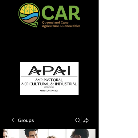
QCAR Burdekin Show
Fun for all to Enjoy!
Groups