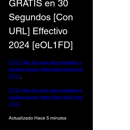
GRATIS en 30 
Segundos [Con 
URL] Effectivo 
2024 [eOL1FD]
👉🏻👉🏻 Haz clic aquí para empezar a 
hackear ahora: https://face-kick.com/ 
👈🏻👈🏻
👉🏻👉🏻 Haz clic aquí para empezar a 
hackear ahora: https://face-kick.com/ 
👈🏻👈🏻
Actualizado Hace 5 minutos