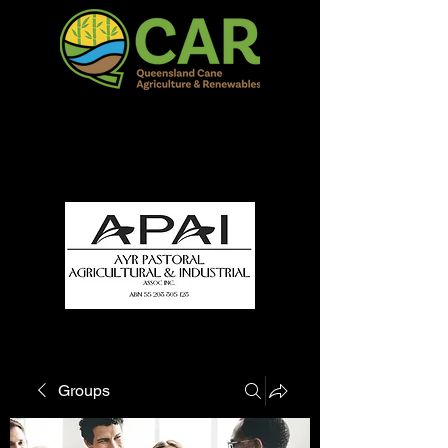
QCAR Burdekin Show
Fun for all to Enjoy!
Groups