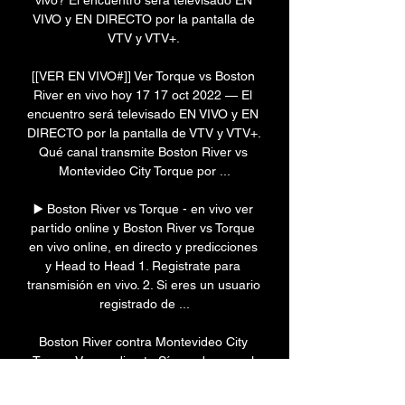
vivo? El encuentro será televisado EN 
VIVO y EN DIRECTO por la pantalla de 
VTV y VTV+. 

[[VER EN VIVO#]] Ver Torque vs Boston 
River en vivo hoy 17 17 oct 2022 — El 
encuentro será televisado EN VIVO y EN 
DIRECTO por la pantalla de VTV y VTV+. 
Qué canal transmite Boston River vs 
Montevideo City Torque por ...

▶️ Boston River vs Torque - en vivo ver 
partido online y Boston River vs Torque 
en vivo online, en directo y predicciones 
y Head to Head 1. Registrate para 
transmisión en vivo. 2. Si eres un usuario 
registrado de ...

Boston River contra Montevideo City 
Torque Ver en directo Sí, puedes ver el 
Boston River vs Montevideo City Torque 
en vivo online accediendo a este vínculo 