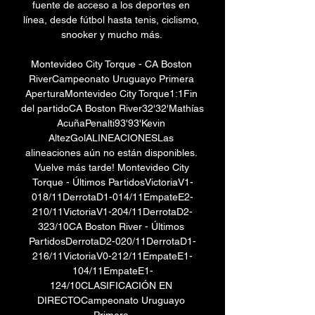
fuente de acceso a los deportes en 
línea, desde fútbol hasta tenis, ciclismo, 
snooker y mucho más. 

Montevideo City Torque - CA Boston 
RiverCampeonato Uruguayo Primera 
AperturaMontevideo City Torque1:1Fin 
del partidoCA Boston River32'32'Mathías 
AcuñaPenalti93'93'Kevin 
AltezGolALINEACIONESLas 
alineaciones aún no están disponibles. 
Vuelve más tarde! Montevideo City 
Torque - Últimos PartidosVictoriaV1-
018/11DerrotaD1-014/11EmpateE2-
210/11VictoriaV1-204/11DerrotaD2-
323/10CA Boston River - Últimos 
PartidosDerrotaD2-020/11DerrotaD1-
216/11VictoriaV0-212/11EmpateE1-
104/11EmpateE1-
124/10CLASIFICACIÓN EN 
DIRECTOCampeonato Uruguayo 