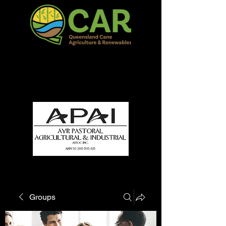
QCAR Burdekin Show
Fun for all to Enjoy!
Groups