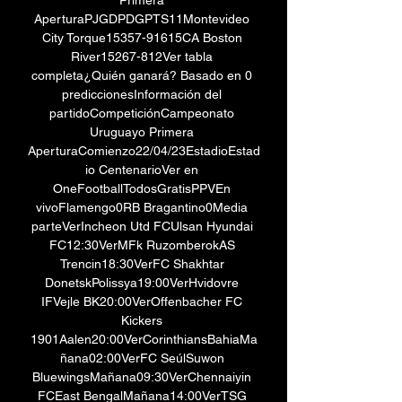
Primera 
AperturaPJGDPDGPTS11Montevideo 
City Torque15357-91615CA Boston 
River15267-812Ver tabla 
completa¿Quién ganará? Basado en 0 
prediccionesInformación del 
partidoCompeticiónCampeonato 
Uruguayo Primera 
AperturaComienzo22/04/23EstadioEstad
io CentenarioVer en 
OneFootballTodosGratisPPVEn 
vivoFlamengo0RB Bragantino0Media 
parteVerIncheon Utd FCUlsan Hyundai 
FC12:30VerMFk RuzomberokAS 
Trencin18:30VerFC Shakhtar 
DonetskPolissya19:00VerHvidovre 
IFVejle BK20:00VerOffenbacher FC 
Kickers 
1901Aalen20:00VerCorinthiansBahiaMa
ñana02:00VerFC SeúlSuwon 
BluewingsMañana09:30VerChennaiyin 
FCEast BengalMañana14:00VerTSG 