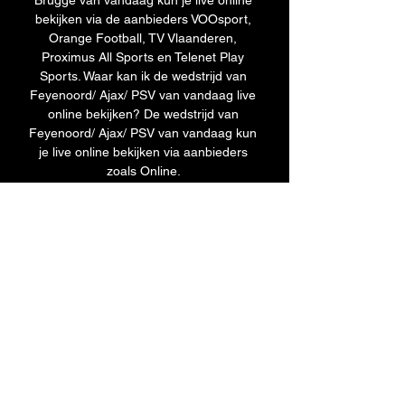
Brugge van vandaag kun je live online 
bekijken via de aanbieders VOOsport, 
Orange Football, TV Vlaanderen, 
Proximus All Sports en Telenet Play 
Sports. Waar kan ik de wedstrijd van 
Feyenoord/ Ajax/ PSV van vandaag live 
online bekijken? De wedstrijd van 
Feyenoord/ Ajax/ PSV van vandaag kun 
je live online bekijken via aanbieders 
zoals Online. 

Ajax-2 vs FC Oss Live Score and Live 
Stream Preview. Ajax-2 are playing FC 
Oss at the Eerste Divisie of Netherlands 
on November 24. The match will kick off 
19:00 UTC. Ajax-2 (also known as Jong 
Ajax) ...
0
0