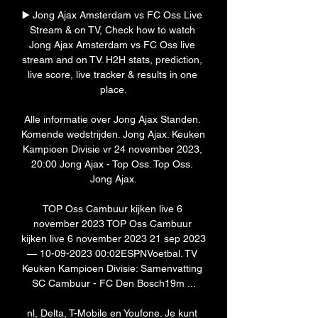
▶️ Jong Ajax Amsterdam vs FC Oss Live 
Stream & on TV, Check how to watch 
Jong Ajax Amsterdam vs FC Oss live 
stream and on TV. H2H stats, prediction, 
live score, live tracker & results in one 
place.

Alle informatie over Jong Ajax Standen. 
Komende wedstrijden. Jong Ajax. Keuken 
Kampioen Divisie vr 24 november 2023, 
20:00 Jong Ajax - Top Oss. Top Oss. 
Jong Ajax.

TOP Oss Cambuur kijken live 6 
november 2023 TOP Oss Cambuur 
kijken live 6 november 2023 21 sep 2023 
— 10-09-2023 00:02ESPNVoetbal. TV 
Keuken Kampioen Divisie: Samenvatting 
SC Cambuur - FC Den Bosch19m ...

nl, Delta, T-Mobile en Youfone. Je kunt 