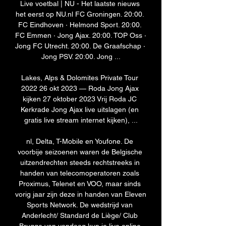
Live voetbal | NU - Het laatste nieuws 
het eerst op NU.nl FC Groningen. 20:00. 
FC Eindhoven · Helmond Sport. 20:00. 
FC Emmen · Jong Ajax. 20:00. TOP Oss · 
Jong FC Utrecht. 20:00. De Graafschap · 
Jong PSV. 20:00. Jong ...

Lakes, Alps & Dolomites Private Tour 
2022 26 okt 2023 — Roda Jong Ajax 
kijken 27 oktober 2023 Vrij Roda JC 
Kerkrade Jong Ajax live uitslagen (en 
gratis live stream internet kijken), ...

nl, Delta, T-Mobile en Youfone. De 
voorbije seizoenen waren de Belgische 
uitzendrechten steeds rechtstreeks in 
handen van telecomoperatoren zoals 
Proximus, Telenet en VOO, maar sinds 
vorig jaar zijn deze in handen van Eleven 
Sports Network. De wedstrijd van 
Anderlecht/ Standard de Liège/ Club 