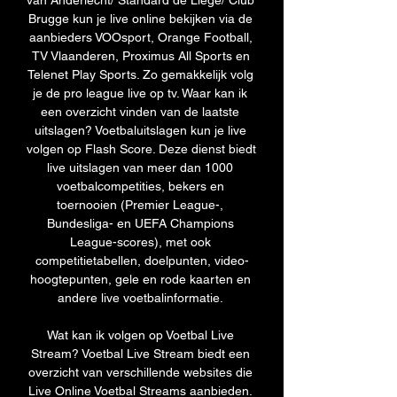
van Anderlecht/ Standard de Liège/ Club 
Brugge kun je live online bekijken via de 
aanbieders VOOsport, Orange Football, 
TV Vlaanderen, Proximus All Sports en 
Telenet Play Sports. Zo gemakkelijk volg 
je de pro league live op tv. Waar kan ik 
een overzicht vinden van de laatste 
uitslagen? Voetbaluitslagen kun je live 
volgen op Flash Score. Deze dienst biedt 
live uitslagen van meer dan 1000 
voetbalcompetities, bekers en 
toernooien (Premier League-, 
Bundesliga- en UEFA Champions 
League-scores), met ook 
competitietabellen, doelpunten, video-
hoogtepunten, gele en rode kaarten en 
andere live voetbalinformatie. 

Wat kan ik volgen op Voetbal Live 
Stream? Voetbal Live Stream biedt een 
overzicht van verschillende websites die 
Live Online Voetbal Streams aanbieden. 