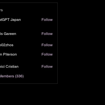
rs
atGPT Japan
Follow
is Gareen
Follow
o02zhos
Follow
hos
n Piterson
Follow
ici Cristian
Follow
 Members (336)