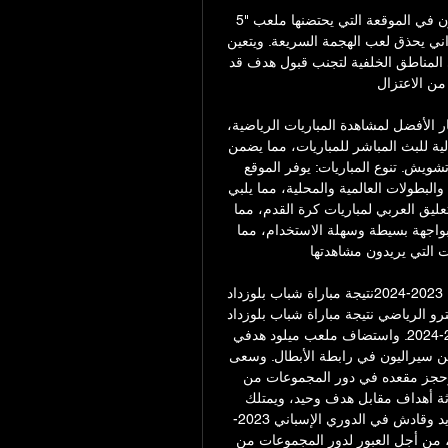
اللعب بتوازنممثل كرة القدم الجزائرية مطالب باللعب بتوازن في الموقعة التي يحتضنها ملعب "5 
يوليو 1962" لتفادي المفاجآت السيئة، خاصة وأن الفريق التنزاني يحذق لعب الهجمة السريعة. ويتعين 
على شباب بلوزداد عدم ترك مساحات في وسط اللعب وفي المناطق الخلفية لتجنب قبول هدف قد 
 الاعتزال.. 
يتميز موقع العمدة سبورت بالعديد من المزايا التي تجعله الخيار الأفضل لمشاهدة المباريات الرياضية، 
ومن أهم هذه المزايا: جودة البث العالية: يوفر الموقع جودة عالية للبث المباشر للمباريات، مما يضمن 
للمستخدمين الاستمتاع بمشاهدة المباريات بدون تقطيع أو تشويش. تنوع المباريات: يوفر الموقع 
مجموعة واسعة من المباريات الرياضية من مختلف الدوريات والبطولات العالمية والمحلية، مما يلبي 
احتياجات جميع المستخدمين. التعليق العربي: يوفر الموقع التعليق العربي لمباريات كرة القدم، مما 
يضيف إلى متعة المشاهدة. سهولة الاستخدام: يتميز الموقع بواجهة بسيطة وسهلة الاستخدام، مما 
التي يريدون مشاهدتها. 
نتيجة مباراة شباب بلوزداد وبو رينجرز في دوري أبطال أفريقيا 2023-2024نتيجة مباراة شباب بلوزداد 
والاتحاد السوفي في الدوري الجزائري يقدم لكم موقع المايسترو الرياضي نتيجة مباراة شباب بلوزداد 
وبو رينجرز في إياب دور الـ32 من دوري أبطال أفريقيا 2023-2024. واستضاف ملعب ميلود هدفي 
مواجهة فريقي شباب بلوزداد الجزائري أمام الفريق القادم من سيراليون في رابطة الأبطال. وسعى 
فريق شباب بلوزداد في تكرار فوزه على بطل سيراليون وحجز مقعده في دور المجموعات من 
البطولة القارية. ودخل بلوزداد المواجهة بعد فوزه ذهابًا بثلاثة أهداف مقابل هدف وحيد، ويمتلك 
حظوظ كبيرة في التأهل. اقرأ أيضاً: نتيجة مباراة أتلتيكو مدريد وقادش في الدوري الإسباني 2023-
2024 واحتاج بلوزداد لتجنب الخسارة بفارق أكثر من هدفين، من أجل العبور لدور المجموعات من 