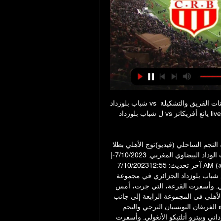
شباب بلوزداد vs يانغ أفريكانز مباشر قبل 19 ساعة — نحن نقوم بتحديث تكوينات الفريق والتشكيلة 
ل شباب بلوزداد vs يانغ أفريكانز live في الوقت الفعلي. الترتيب. لا يوجد تطابق. H2H. لا يوجد 
قرعة أبطال إفريقيا.. الأهلي مع شباب بلوزداد والترجي يواجه النجم الساحلي (فيديو)توج الأهلي بطلا 
للنسخة الماضية للمرة الحادية عشرة في تاريخه، على حساب الوداد البيضاوي المغربي. 7/10/2023-|
آخر تحديث: 7/10/202312:55 AM (بتوقيت مكة المكرمة)جمعت قرعة دور المجموعات لدوري 
أبطال إفريقيا لكرة القدم الأهلي المصري، حامل اللقب، مع شباب بلوزداد الجزائري في مجموعة 
واحدة، فيما سيواجه الترجي التونسي مواطنه النجم الساحلي. وأسفرت القرعة، التي جرت، أمس 
الجمعة، في مدينة جوهانسبرغ في جنوب إفريقيا، عن وقوع الأهلي في المجموعة الرابعة إلى جانب 
شباب بلوزداد ويانغ أفريكانز التنزاني وميدياما الغاني. وجاء الفريقان التونسيان الترجي والنجم 
الساحلي في المجموعة الثالثة إلى جانب فريقي الهلال السوداني وبيترو أتلتيكو الأنغولي. وأسفرت 