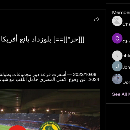
Membe
Ch
Chr
nht
nhto02z
Joh
2024، عن وقوع الأهلي المصري حامل اللقب مع شباب بلوزداد الجزائري ويانغ أفريكانز ...
Don
See All