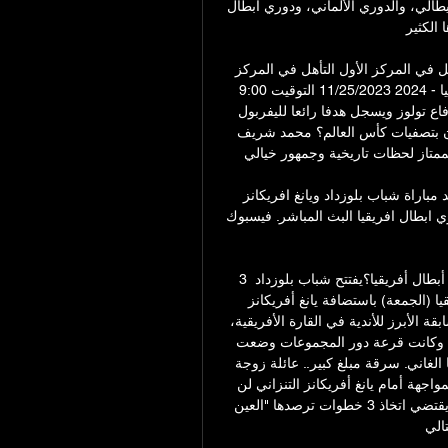
ذلك الدوري الإنجليزي الممتاز، والدوري الإسباني، والدوري الإيطالي، والدوري الألماني، ودوري أبطال 
لكثير. 
استطلاع الراى موقف الأهلي في دوري أبطال أفريقيا؟ التأهل في المركز الأول التأهل في المركز 
الثاني الخروج من دور المجموعات دوري أبطال أفريقيا - 2024 11/25/2023 التوقيت 9:00 PM 
الفيديوهات الأكثر مشاهدة خلال شهر محمد صلاح يتلاعب بدفاع تولوز ويسجل هدفا رائعا لليفربول 
بالدوري... ماذا قدم محمد الشناوي في لقاء مصر وسيراليون بتصفيات كأس العالم؟ محمد شريف 
تاز لحظات تاريخية وجمهور خيالي.. 
موعد مباراة الجزائر والرأس الاخضر 12‏/10‏/2023 — موعد مباراة شباب بلوزداد ويانغ افريكانز 
يقيا البث المباشر. فيسبوك · X. جميع الحقوق محفوظة 
3 خطوات.. كيف ينجو بلوزداد من فخ يانغ أفريكانز في دوري أبطال أفريقيا؟يفتتح شباب بلوزداد 
الجزائري مشوراه في دور المجموعات لدوري أبطال أفريقيا (الجمعة) باستضافة يانغ أفريكانز 
التنزاني. ويلاحق نادي العاصمة الجزائرية لقبه الأول في المسابقة الأبرز للأندية في القارة الأفريقية، 
علما بأن أفضل إنجاز له هو إدراك دور ربع النهائي للمسابقة. وكانت قرعة دور المجموعات وضعت 
بلوزداد ضمن المجموعة الرابعة مع الأهلي المصري وميدياما الغاني. سرقة مبلغ كبير.. عائلة زوجة 
ميسي تسقط ضحية سطو مسلحوتؤكد كل المؤشرات أن المواجهة أمام يانغ أفريكانز التنزاني لن 
تكون سهلة للفريق الجزائري لعدة اعتبارات موضوعية، مما يقتضي اتخاذ 3 خطوات ترصدها "العين 
لي. 