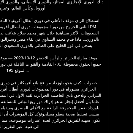
أوروبا، وكأس العالم، وغيرها ا

يسجل في فوز الخليج على الطائي بالدوري السعودي المم

القادمة والقنوات الناقلة في دوري ابطال افر
لموقع 195 ...

الرياضية" عبر التقرير التا
