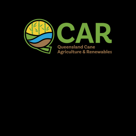
AR Burdekin S
Fun for all to Enjoy!
Home
Our Organisation
Show Info
Events
Schedule
Contac