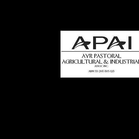
how
t