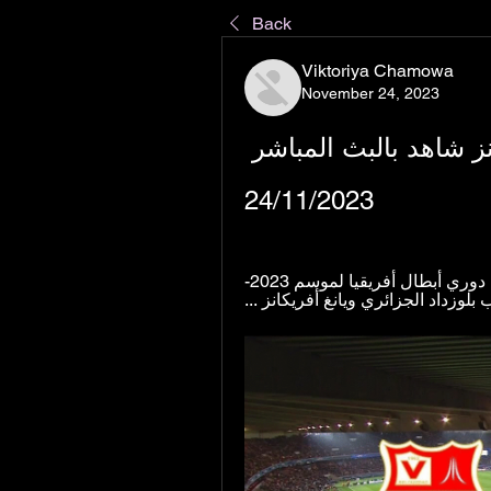
Back
Viktoriya Chamowa
November 24, 2023
[[[حر*]]==] بلوزداد يانغ أفريكانز شاهد بالبث المباشر 
24/11/2023
06‏/10‏/2023 — أسفرت قرعة دور مجموعات بطولة دوري أبطال أفريقيا لموسم 2023-