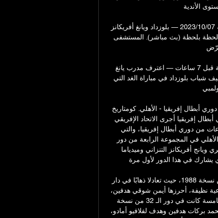
وى الأندية. 
قرعة أبطال إفريقيا.. الأهلي مع شباب بلوزداد والترجي يواجه 07‏/10‏/2023 — بلوزداد ويانغ أفريكانز 
التنزاني وميدياما الغاني. وجاء الفريقان تطورات اليوم الـ46 لحظة بلحظة (بث مباشر). المستشفى 
 ...
مدرب يانغ أفريكانز :"سنواجه شباب بلوزداد أحد أفضل أندية قبل 7 ساعات — اعترف مدرب يانغ 
أفريكانز أخيل غاموندي بصعوبة المهمة أمام الفريق المستضيف شباب بلوزداد في مباراة الغد التي 
 الأولمبي.
تاريخ مواجهات الأهلي أمام شباب بلوزداد ويانج أفريكانز في دوري أبطال إفريقيا - الأهلي. كومتاريخ 
مواجهات الأهلي أمام شباب بلوزداد ويانج أفريكانز في دوري أبطال إفريقيا أجرى الاتحاد الإفريقي 
لكرة القدم مساء اليوم الجمعة مراسم قرعة دور المجموعات من دوري أبطال إفريقيا، والتي 
أسفرت عن مواجهات قوية في انتظار المارد الأحمر. وجاء الأهلي في المجموعة الرابعة من دور 
المجموعات بدوري أبطال إفريقيا مع شباب بلوزداد الجزائري ويانج أفريكانز التنزاني وميدياما 
 يشارك في هذا الدور لأول مرة. 
أما في المباراة الثالثة، فقد التقى الفريقان في دور الـ 32 من نسخة 1988، حيث تعادلا ذهابًا في دار 
السلام بدون أهداف، وفي لقاء العودة بالقاهرة فاز الأهلي برباعية نظيفة، أحرزها أيمن شوقي هدفين، 
وهدف لكل من علاء عبد الصادق وربيع ياسين. المواجهة الخامسة كانت في دور الـ 32 من نسخة 
2009، حيث فاز الأهلي ذهابًا بالقاهرة بثلاثية نظيفة، أحرزها محمد بركات هدفين وهدف لفلافيو أمادو، 