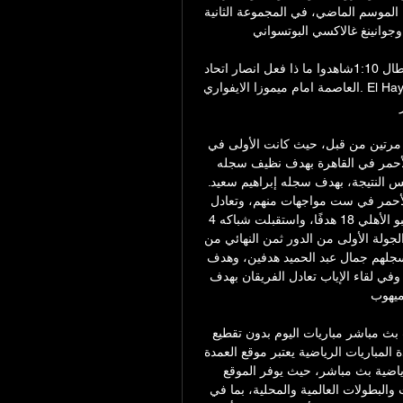
القرعة أيضًا عن وجود الوداد البيضاوي المغربي، وصيف نسخة الموسم الماضي، في المجموعة الثانية 
وجوانينغ غالاكسي البوتسواني. 
موعد مباراة شباب بلوزداد ويانغ افريكانز القادمة في دوري أبطال 1:10شاهدوا ما ذا فعل انصار اتحاد 
العاصمة امام ميموزا الايفواري. El Hayat TV بث مباشر مباراة الجزائر والرأس الأخضر . الجزائر X 
وسبق للأهلي مواجهة شباب بلوزداد في دوري أبطال إفريقيا مرتين من قبل، حيث كانت الأولى في 
الدور الأول من مجموعات نسخة عام 2001، وفاز المارد الأحمر في القاهرة بهدف نظيف سجله 
حسام غالي، قبل أن يكرر فوزه في الدور الثاني بالجزائر بنفس النتيجة، بهدف سجله إبراهيم سعيد. 
كما واجه الأهلي فريق يانج أفريكانز 10 مرات، فاز المارد الأحمر في ست مواجهات منهم، وتعادل 
الفريقان 3 مرات، بينما تلقى الهزيمة مرة واحدة، وأحرز لاعبو الأهلي 18 هدفًا، واستقبلت شباكه 4 
أهداف. وكانت المواجهة الأولى بين الأهلي ويانج أفريكانز في الجولة الأولى من الدور ثمن النهائي من 
نسخة 1982، حيث فاز المارد الأحمر ذهابًا بخماسية نظيفة، سجلهم جمال عبد الحميد هدفين، وهدف 
لكل من شريف عبد المنعم ومجدي عبد الغني ومجدي إمام، وفي لقاء الإياب تعادل الفريقان بهدف 
يهوب. 
اريات اليوم بدون تقطيع kora. lmsthnanالعمدة سبورت بث مباشر 
العمدة سبورت مباريات اليوم بث مباشر: أفضل موقع لمشاهدة المباريات الرياضية يعتبر موقع العمدة 
سبورت من أفضل المواقع العربية لمشاهدة المباريات الرياضية بث مباشر، حيث يوفر الموقع 
مجموعة واسعة من المباريات الرياضية من مختلف الدوريات والبطولات العالمية والمحلية، بما في 