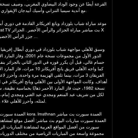
مع أندية سيمبا التنزاني وأسيك أبيدجان الإيفواري 

جزر الرأس الأخضر ...

لمثله، وأحرز للأهلي علاء م

العمدة سبورت بث مباشر مب