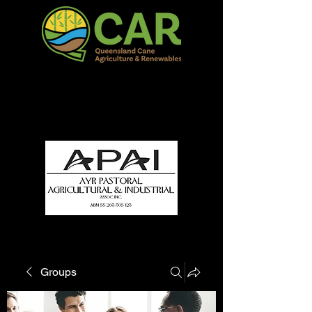
QCAR Burdekin Show
Fun for all to Enjoy!
Groups