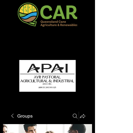
QCAR Burdekin Show
Fun for all to Enjoy!
Groups