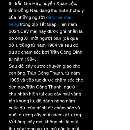
thị trấn Gia Ray, huyện Xuân Lộc, 
tỉnh Đồng Nai, đang thu hút sự chú ý 
của những người 
đam mê mai 
vàng
 trong dịp Tết Giáp Thìn năm 
2024.Cây mai này được ghi nhận là 
do ông Xí, một người bạn (đã qua 
đời), trồng từ năm 1964 và sau đó 
được chăm sóc bởi Trần Công Định 
từ năm 1984.
Sau đó, cây được chuyển giao cho 
con ông, Trần Công Thạnh, từ năm 
1985 và tiếp tục được chăm sóc cho 
đến nay.Trần Công Thạnh, người 
chủ nhân hiện tại của cây mai vàng 
tán khổng lồ, đã dành hàng năm 
cuộc đời của mình để chăm sóc và 
nuôi dưỡng cây một cách kỹ lưỡng. 
Với ông, cây mai không chỉ là một 
thứ cây trong vườn, mà còn là một 