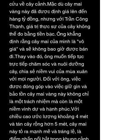
cứu về cây cảnh.Mặc dù cây mai 
vàng này đã được định giá lên đến 
hàng tỷ đồng, nhưng với Trần Công 
Thạnh, giá trị thực sự của cây không 
thể đo bằng tiền bạc. Ông khẳng 
định rằng cây mai của mình là "vô 
giá" và sẽ không bao giờ được bán 
đi.Thay vào đó, ông muốn tiếp tục 
trực tiếp chăm sóc và nuôi dưỡng 
cây, chia sẻ niềm vui của mùa xuân 
với mọi người. Đối với ông, việc 
được đóng góp vào việc giữ gìn và 
bảo tồn cây mai vàng này không chỉ 
là một trách nhiệm mà còn là một 
niềm vinh dự và hạnh phúc.Với 
chiều cao ước lượng khoảng 4 mét 
và tán cây rộng hơn 5 mét, cây mai 
này tỏ ra mạnh mẽ và tráng lệ, là 
điểm nhấn nổi bật trong khung cảnh 