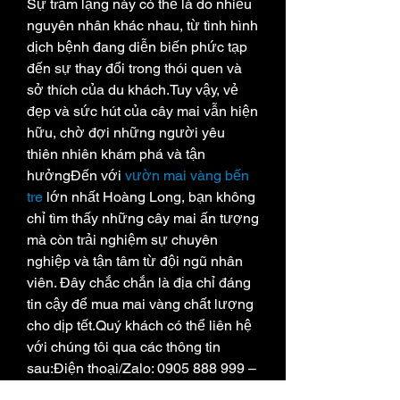
Sự trầm lặng này có thể là do nhiều 
nguyên nhân khác nhau, từ tình hình 
dịch bệnh đang diễn biến phức tạp 
đến sự thay đổi trong thói quen và 
sở thích của du khách.Tuy vậy, vẻ 
đẹp và sức hút của cây mai vẫn hiện 
hữu, chờ đợi những người yêu 
thiên nhiên khám phá và tận 
hưởngĐến với 
vườn mai vàng bến 
tre
 lớn nhất Hoàng Long, bạn không 
chỉ tìm thấy những cây mai ấn tượng 
mà còn trải nghiệm sự chuyên 
nghiệp và tận tâm từ đội ngũ nhân 
viên. Đây chắc chắn là địa chỉ đáng 
tin cậy để mua mai vàng chất lượng 
cho dịp tết.Quý khách có thể liên hệ 
với chúng tôi qua các thông tin 
sau:Điện thoại/Zalo: 0905 888 999 – 
0799 888 999 – 