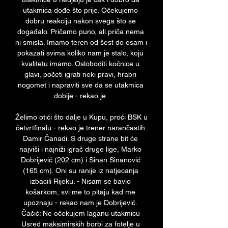
utakmica dođe što prije. Očekujemo 
dobru reakciju nakon svega što se 
događalo. Pričamo puno, ali priča nema 
ni smisla. Imamo teren od šest do osam i 
pokazati svima koliko nam je stalo, koju 
kvalitetu imamo. Osloboditi kočnice u 
glavi, početi igrati neki pravi, hrabri 
nogomet i napraviti sve da se utakmica 
dobije - rekao je. 

Želimo otići što dalje u Kupu, proći BSK u 
četvrtfinalu - rekao je trener narančastih 
Damir Čanadi. S druge strane bit će 
najviši i najniži igrač druge lige, Marko 
Dobrijević (202 cm) i Sinan Sinanović 
(165 cm). Oni su ranije iz natjecanja 
izbacili Rijeku. - Nisam se bavio 
košarkom, svi me to pitaju kad me 
upoznaju - rekao nam je Dobrijević. 
Čačić: Ne očekujem laganu utakmicu 
Usred maksimirskih borbi za fotelje u 