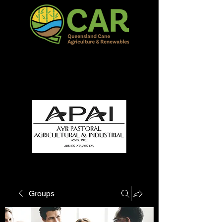
QCAR Burdekin Show
Fun for all to Enjoy!
Groups