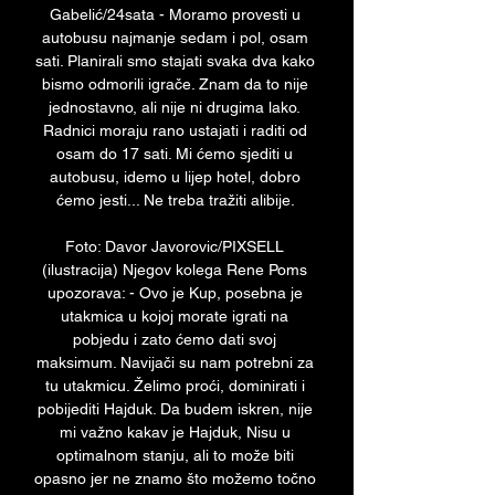
Gabelić/24sata - Moramo provesti u 
autobusu najmanje sedam i pol, osam 
sati. Planirali smo stajati svaka dva kako 
bismo odmorili igrače. Znam da to nije 
jednostavno, ali nije ni drugima lako. 
Radnici moraju rano ustajati i raditi od 
osam do 17 sati. Mi ćemo sjediti u 
autobusu, idemo u lijep hotel, dobro 
ćemo jesti... Ne treba tražiti alibije. 

Foto: Davor Javorovic/PIXSELL 
(ilustracija) Njegov kolega Rene Poms 
upozorava: - Ovo je Kup, posebna je 
utakmica u kojoj morate igrati na 
pobjedu i zato ćemo dati svoj 
maksimum. Navijači su nam potrebni za 
tu utakmicu. Želimo proći, dominirati i 
pobijediti Hajduk. Da budem iskren, nije 
mi važno kakav je Hajduk, Nisu u 
optimalnom stanju, ali to može biti 
opasno jer ne znamo što možemo točno 