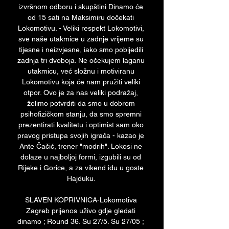
izvršnom odboru i skupštini Dinamo će 
od 15 sati na Maksimiru dočekati 
Lokomotivu. - Veliki respekt Lokomotivi, 
sve naše utakmice u zadnje vrijeme su 
tijesne i neizvjesne, iako smo pobijedili 
zadnja tri dvoboja. Ne očekujem laganu 
utakmicu, već složnu i motiviranu 
Lokomotivu koja će nam pružiti veliki 
otpor. Ovo je za nas veliki podražaj, 
želimo potvrditi da smo u dobrom 
psihofizičkom stanju, da smo spremni 
prezentirati kvalitetu i optimist sam oko 
pravog pristupa svojih igrača - kazao je 
Ante Čačić, trener "modrih". Lokosi ne 
dolaze u najboljoj formi, izgubili su od 
Rijeke i Gorice, a za vikend idu u goste 
Hajduku. 

SLAVEN KOPRIVNICA-Lokomotiva 
Zagreb prijenos uživo gdje gledati 
dinamo ; Round 36. Su 27/5. Su 27/05 ; 