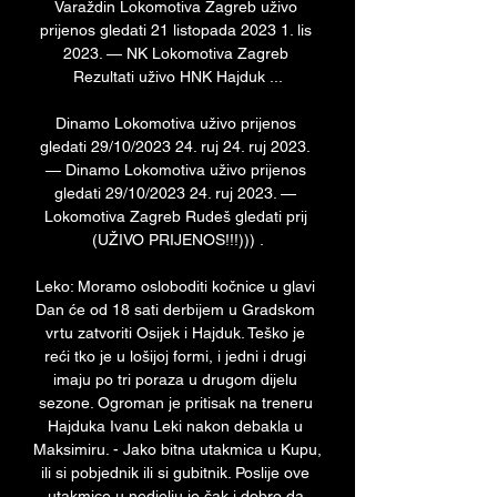
Varaždin Lokomotiva Zagreb uživo 
prijenos gledati 21 listopada 2023 1. lis 
2023. — NK Lokomotiva Zagreb 
Rezultati uživo HNK Hajduk ...

Dinamo Lokomotiva uživo prijenos 
gledati 29/10/2023 24. ruj 24. ruj 2023. 
— Dinamo Lokomotiva uživo prijenos 
gledati 29/10/2023 24. ruj 2023. — 
Lokomotiva Zagreb Rudeš gledati prij 
(UŽIVO PRIJENOS!!!))) .

Leko: Moramo osloboditi kočnice u glavi 
Dan će od 18 sati derbijem u Gradskom 
vrtu zatvoriti Osijek i Hajduk. Teško je 
reći tko je u lošijoj formi, i jedni i drugi 
imaju po tri poraza u drugom dijelu 
sezone. Ogroman je pritisak na treneru 
Hajduka Ivanu Leki nakon debakla u 
Maksimiru. - Jako bitna utakmica u Kupu, 
ili si pobjednik ili si gubitnik. Poslije ove 
utakmice u nedjelju je čak i dobro da 