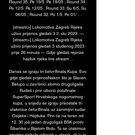
Round 35. Pe 19/5. Pe 19/05 ; Round 34. 
Pe 12/5. Pe 12/05 ; Round 33. Su 6/5. Su 
06/05 ; Round 32. Po 1/5. Po 01/ ...

[stream>] Lokomotiva Zagreb Rijeka 
uživo prijenos gledati 3 2. stu 2023. — 
[stream>] Lokomotiva Zagreb Rijeka 
uživo prijenos gledati 3 studenog 2023 
prije 26 minuta — Gdje gledati reprize 
hajduk rijeka live stream ...

Danas se igraju tri četvrtfinala Kupa. Evo 
gdje gledati prijenosNakon što je Slaven 
Belupo u završnici slomio drugoligaša 
Rudeš i prvi izborio polufinale 
SuperSport Hrvatskoga nogometnog 
kupa, u srijedu se igraju preostale tri 
utakmice četvrtfinala uz zanimljivi sudar 
Osijeka i Hajduka. Prvi će na teren od 
12. 30 još jedan drugoligaš BSK protiv 
Šibenika u Bijelom Brdu. Ta se utakmica 
prvotno trebala odigrati u utorak, ali ju je 