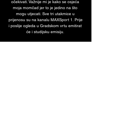
očekivati. Važnije mi je kako se osjeća 
moja momčad jer to je jedino na što 
mogu utjecati. Sve tri utakmice u 
prijenosu su na kanalu MAXSport 1. Prije 
i poslije ogleda u Gradskom vrtu emitirat 
će i studijsku emisiju. 

Rezultati: HNL, Liga Prvaka, nogomet, 
rezultati uživo, livescore Nogomet na 
Rezultatima nudi najbrže rezultate uživo 
za preko 1000 nogometnih liga diljem 
svijeta, uključujući HNL, Premier League, 
La Liga, Serie A, ...
0
0
Write a comment...