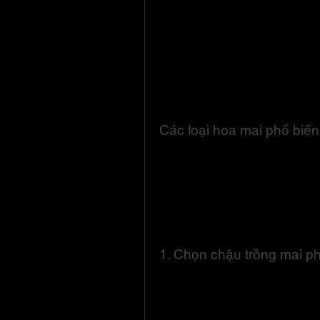
phát triển mạnh nhờ điều kiện k
kiện khắc nghiệt của thời tiết 
Việt Nam.
Ở Việt Nam, hoa mai mang sắc v
Theo quan niệm dân gian, cây m
mắn, phát tài trong năm mới. N
cũng thể hiện niềm vui, hạnh ph
Các loại hoa mai phổ biến
Hoa mai được chia thành nhiều 
số đó, nổi bật là mai vàng năm 
Tết Việt Nam. Ngoài ra, còn có 
quanh năm), mai trắng và mai đỏ
loại mang lại nhiều may mắn nh
1. Chọn chậu trồng mai p
Việc chọn chậu phù hợp là bước 
tốt. Kích thước của chậu cần phụ
chậu, có thể lựa chọn chậu làm 