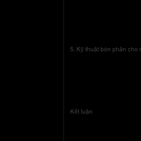
bảo đất không rơi ra ngoài và v
hiện bao gồm:
Sử dụng dây nhôm để tạo thành
Cố định lưới nhựa bằng cách xu
chặt.
====>> Xem thêm: Tìm hiểu thê
5. Kỹ thuật bón phân cho 
Bón phân đúng cách là yếu tố qua
Lượng phân bón cần được điều c
thường, mỗi lần bón phân sử d
80g phân cho chậu lớn. Để bón p
quanh thành chậu, rải phân vào 
giữ ẩm. Ngoài ra, vào đầu mùa 
phân hữu cơ đã hoai mục để cây 
Kết luận
Hiểu và áp dụng đúng kỹ thuật t
một cây mai khỏe mạnh, ra hoa đ
doanh, việc chăm sóc đúng cách 