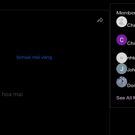
Membe
Ch
mai trong chậu
Chr
ột trong những loài cây phổ biến được trưng bày 
hăm sóc 
bonsai mai vàng
 đúng cách là một vấn 
nht
nhto02z
 tìm hiểu kỹ lưỡng để có thể trang trí cho gia 
Joh
h vào ngày lễ. Dưới đây là những kỹ thuật và 
ậu cơ bản, giúp bạn trồng và chăm sóc cây mai 
Don
 kết quả như mong đợi.
 hoa mai
See All
 Quốc và được nhắc đến từ hàng ngàn năm 
t được người Trung Quốc xem là một trong ba 
g với tùng và cúc, biểu tượng cho ý chí kiên 
ung Quốc, hoa mai đã dần phổ biến và trở thành 
n về, nhất là ở miền Nam Việt Nam, nơi cây mai 