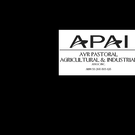
how
t