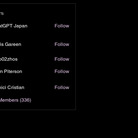
rs
atGPT Japan
Follow
is Gareen
Follow
o02zhos
Follow
hos
n Piterson
Follow
ici Cristian
Follow
 Members (336)