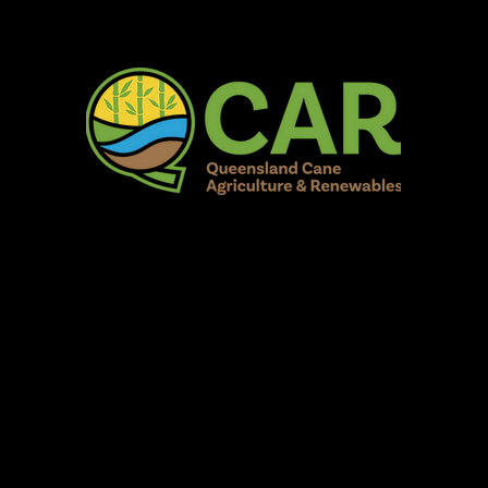
AR Burdekin S
Fun for all to Enjoy!
Home
Our Organisation
Show Info
Events
Schedule
Contac