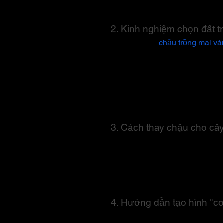
xi măng được nhiều người ưa ch
lý, giúp quá trình chăm sóc và p
2. Kinh nghiệm chọn đất t
Tùy vào từng 
chậu trồng mai và
được lựa chọn kỹ lưỡng. Đối với
đất có tầng mặt dày, thoát nước 
cho cây. Đất trồng mai trong ch
phân bón hữu cơ đã hoai mục. Các
pha, hay đất phù sa đều có thể
3. Cách thay chậu cho câ
Khi cây mai đã lớn, việc thay ch
triển. Bạn có thể sử dụng hỗn h
với tỉ lệ 1:1:1 để làm đất trồng 
trạng nước đọng lại trong chậu,
nước ở đáy chậu, hoặc khoan t
4. Hướng dẫn tạo hình "c
Tạo hình “con bướm” dưới đáy 