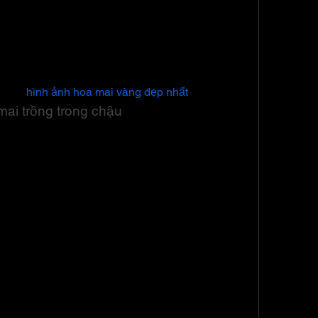
ẫn duy trì khả năng thoát nước. Các bước thực 
 hình móc và uốn theo các bước kỹ thuật.
yên dây qua các lỗ dưới đáy chậu và buộc 
m về 
hình ảnh hoa mai vàng đẹp nhất
mai trồng trong chậu
n trọng để cây mai phát triển tốt trong chậu. 
hỉnh theo kích thước chậu và loại đất. Thông 
ụng khoảng 20-50g phân cho chậu nhỏ và 50-
hân đúng kỹ thuật, bạn có thể tạo rãnh nhỏ 
rãnh và lấp lại bằng đất, sau đó tưới nước để 
mưa, bạn nên thay đất mới hoặc bổ sung thêm 
phát triển tốt.
rồng và chăm sóc mai trong chậu sẽ giúp bạn có 
úng dịp Tết. Dù trồng để chơi Tết hay kinh 
là cần thiết để đảm bảo cây mai phát triển tươi 