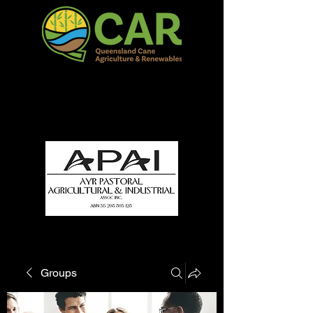
QCAR Burdekin Show
Fun for all to Enjoy!
Groups