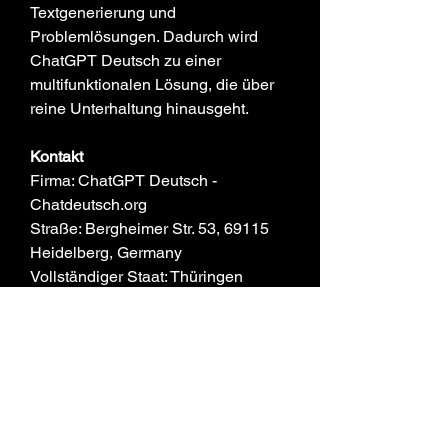
Textgenerierung und 
Problemlösungen. Dadurch wird 
ChatGPT Deutsch zu einer 
multifunktionalen Lösung, die über 
reine Unterhaltung hinausgeht.
Kontakt
Firma: ChatGPT Deutsch - 
Chatdeutsch.org
Straße: Bergheimer Str. 53, 69115 
Heidelberg, Germany
Vollständiger Staat: Thüringen
Stadt: Heidelberg
Land: Germany
Postleitzahl: 69115
Telefon: +496221783307
Website: 
https://chatdeutsch.org/
E-Mail: 
chatdeutsch.org@gmail.com