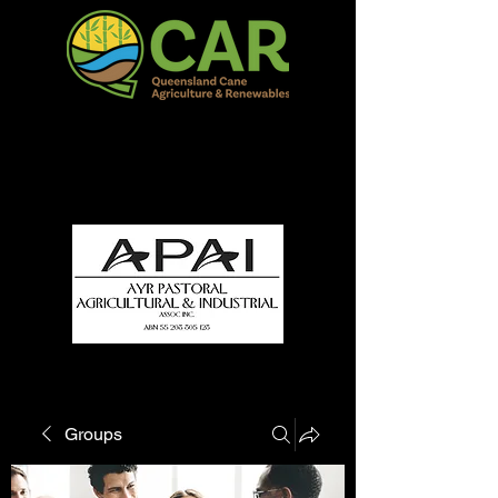
QCAR Burdekin Show
Fun for all to Enjoy!
Groups