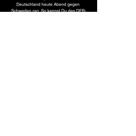
Deutschland heute Abend gegen 
Schweden ran. So kannst Du das DEB-
Spiel live im TV, Stream und Ticker 
verfolgen:Die deutsche 
Nationalmannschaft ist direkt am ersten 
Turniertag der Eishockey-WM 2023 im 
Einsatz. Am Freitag (12. 

Deutschland vs. Schweden heute: Das 
Frauen Länderspiel 21.02.2023 — 
Schweden heute: Frauen Länderspiel in 
TV und LIVE STREAM - Übersicht zur 
Partie. Paarung: Deutschland vs. 
Schweden; Wettbewerb: Frauen- ...
0
0
Write a comment...