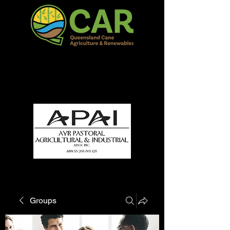
QCAR Burdekin Show
Fun for all to Enjoy!
Groups