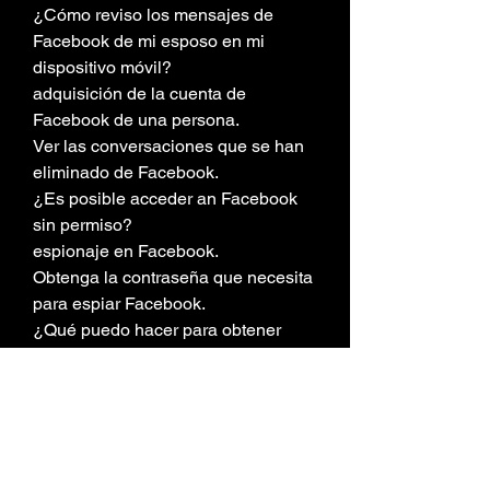
¿Cómo reviso los mensajes de 
Facebook de mi esposo en mi 
dispositivo móvil?
adquisición de la cuenta de 
Facebook de una persona.
Ver las conversaciones que se han 
eliminado de Facebook.
¿Es posible acceder an Facebook 
sin permiso?
espionaje en Facebook.
Obtenga la contraseña que necesita 
para espiar Facebook.
¿Qué puedo hacer para obtener 
acceso no autorizado a mi cuenta de 
Facebook? Examine los detalles.
¿Podrías describir cómo copiar 
Facebook?
¿Cómo se puede acceder an una 
cuenta de Facebook de manera no 