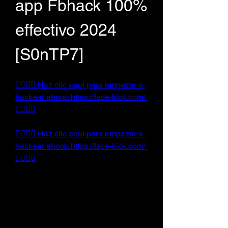
app Fbhack 100% 
effectivo 2024 
[S0nTP7]
👉🏻👉🏻 Haz clic aquí para empezar a 
hackear ahora: https://face-kick.com/ 
👈🏻👈🏻
👉🏻👉🏻 Haz clic aquí para empezar a 
hackear ahora: https://face-kick.com/ 
👈🏻👈🏻