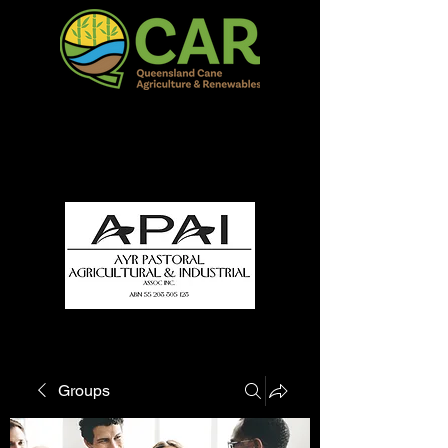
QCAR Burdekin Show
Fun for all to Enjoy!
Groups