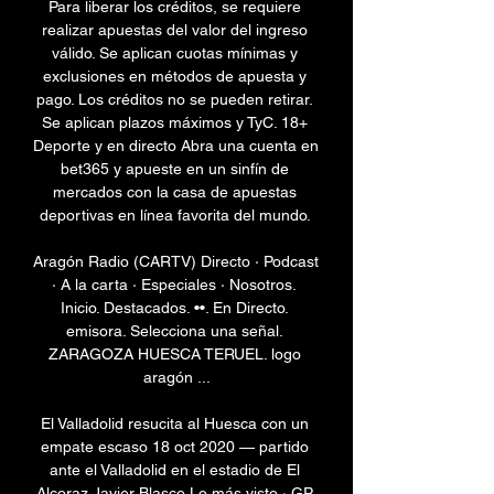
Para liberar los créditos, se requiere 
realizar apuestas del valor del ingreso 
válido. Se aplican cuotas mínimas y 
exclusiones en métodos de apuesta y 
pago. Los créditos no se pueden retirar. 
Se aplican plazos máximos y TyC. 18+ 
Deporte y en directo Abra una cuenta en 
bet365 y apueste en un sinfín de 
mercados con la casa de apuestas 
deportivas en línea favorita del mundo. 

Aragón Radio (CARTV) Directo · Podcast 
· A la carta · Especiales · Nosotros. 
Inicio. Destacados. ••. En Directo. 
emisora. Selecciona una señal. 
ZARAGOZA HUESCA TERUEL. logo 
aragón ...

El Valladolid resucita al Huesca con un 
empate escaso 18 oct 2020 — partido 
ante el Valladolid en el estadio de El 
Alcoraz.Javier Blasco Lo más visto · GP 