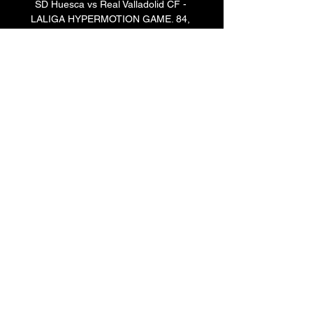
SD Huesca vs Real Valladolid CF - 
LALIGA HYPERMOTION GAME. 84, 
DISPAROS, 137. 4664, PASES, 5791. 
Próximos partidos. SD Huesca · Real 
Valladolid CF. Clasificación. PJ. PG. PE. 
PP. GF. GC. PTS. 16. 3. 7. 6. 11. 14.
0
0
Write a comment...
About
Welcome to the group! You can
connect with other members, ge
...
Read more