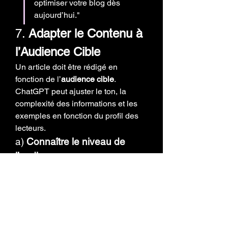
optimiser votre blog dès 
aujourd’hui."
7. 
Adapter le Contenu à 
l’Audience Cible
Un article doit être rédigé en 
fonction de l’
audience cible
. 
ChatGPT peut ajuster le ton, la 
complexité des informations et les 
exemples en fonction du profil des 
lecteurs.
a) 
Connaître le niveau de 
l’audience
Indiquez si l'article s'adresse à des 
débutants, à des experts ou à un 
public général.
Exemple :
"Rédige cet article pour des 