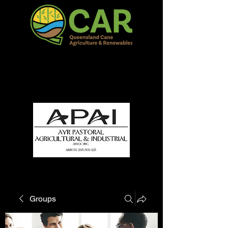
QCAR Burdekin Show
Fun for all to Enjoy!
Groups