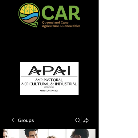
QCAR Burdekin Show
Fun for all to Enjoy!
Groups