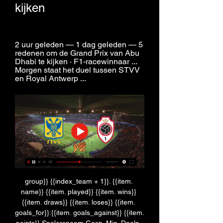
kijken
2 uur geleden — 1 dag geleden — 5 
redenen om de Grand Prix van Abu 
Dhabi te kijken · F1-racewinnaar ... 
Morgen staat het duel tussen STVV 
en Royal Antwerp ...
group}} {{index_team + 1}}. {{item. 
name}} {{item. played}} {{item. wins}} 
{{item. draws}} {{item. loses}} {{item. 
goals_for}}:{{item. goals_against}} {{item. 