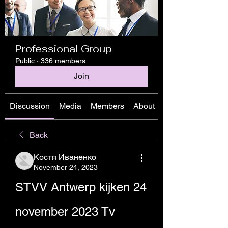
Professional Group
Public
·
336 members
Join
Discussion
Media
Members
About
Back
Костя Иваненко
November 24, 2023
STVV Antwerp kijken 24 
november 2023 Tv 