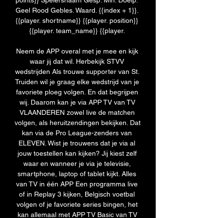
points}} Spelersnaam Gesp. Min. Doelp. 
Geel Rood Gebles. Waard. {{index + 1}}. 
{{player. shortname}} {{player. position}} 
{{player. team_name}} {{player. 

Neem de APP overal met je mee en kijk 
waar jij dat wil. Herbekijk STVV 
wedstrijden Als trouwe supporter van St. 
Truiden wil je graag elke wedstrijd van je 
favoriete ploeg volgen. En dat begrijpen 
wij. Daarom kan je via APP TV van TV 
VLAANDEREN zowel live de matchen 
volgen, als heruitzendingen bekijken. Dat 
kan via de Pro League-zenders van 
ELEVEN. Wist je trouwens dat je via al 
jouw toestellen kan kijken? Jij kiest zelf 
waar en wanneer je via je televisie, 
smartphone, laptop of tablet kijkt. Alles 
van TV in één APP Een programma live 
of in Replay 3 kijken, Belgisch voetbal 
volgen of je favoriete series bingen, het 
kan allemaal met APP TV Basic van TV 