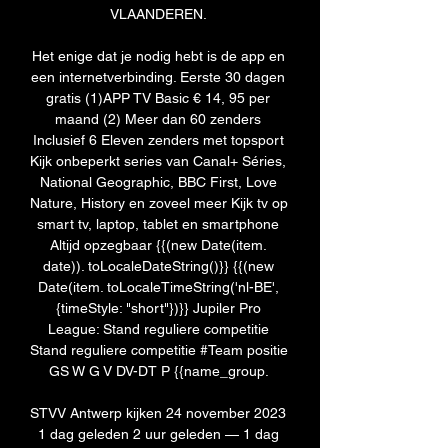
VLAANDEREN. 

Het enige dat je nodig hebt is de app en 
een internetverbinding. Eerste 30 dagen 
gratis (1)APP TV Basic € 14, 95 per 
maand (2) Meer dan 60 zenders 
Inclusief 6 Eleven zenders met topsport 
Kijk onbeperkt series van Canal+ Séries, 
National Geographic, BBC First, Love 
Nature, History en zoveel meer Kijk tv op 
smart tv, laptop, tablet en smartphone 
Altijd opzegbaar {{(new Date(item. 
date)). toLocaleDateString()}} {{(new 
Date(item. toLocaleTimeString('nl-BE', 
{timeStyle: "short"})}} Jupiler Pro 
League: Stand reguliere competitie 
Stand reguliere competitie #Team positie 
GS W G V DV-DT P {{name_group. 

STVV Antwerp kijken 24 november 2023 
1 dag geleden 2 uur geleden — 1 dag 