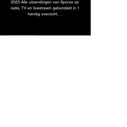
2023 Alle uitzendingen van Sporza op 
radio, TV en livestream gebundeld in 1 
handig overzicht, ...
0
0
댓글을 입력하세요.
About
Welcome to the group! You can
connect with other members, ge
...
Read more
Members
ChatGPT Japan
Follow