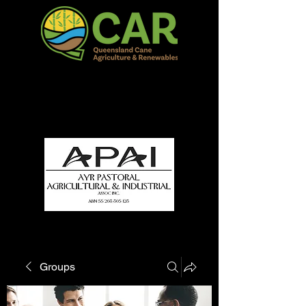
QCAR Burdekin Show
Fun for all to Enjoy!
Groups