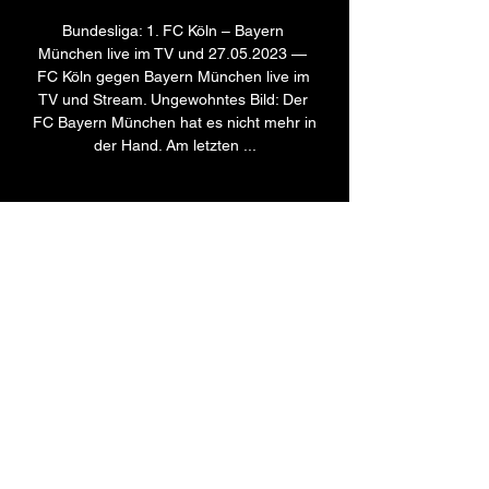
Bundesliga: 1. FC Köln – Bayern 
München live im TV und 27.05.2023 — 
FC Köln gegen Bayern München live im 
TV und Stream. Ungewohntes Bild: Der 
FC Bayern München hat es nicht mehr in 
der Hand. Am letzten ...
0
0
Write a comment...
About
Welcome to the group! You can
connect with other members, ge
...
Read more